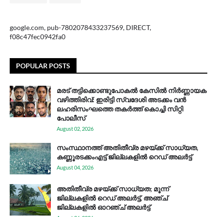
google.com, pub-7802078433237569, DIRECT,
f08c47fec0942fa0
POPULAR POSTS
മരട് തട്ടിക്കൊണ്ടുപോകൽ കേസിൽ നിർണ്ണായക
വഴിത്തിരിവ്: ഇരിട്ടി സ്വദേശി അടക്കം വൻ
ലഹരിസംഘത്തെ തകർത്ത് കൊച്ചി സിറ്റി
പോലീസ്
August 02, 2026
സം​സ്ഥാ​ന​ത്ത് അ​തി​തീ​വ്ര മ​ഴ​യ്ക്ക് സാ​ധ്യ​ത,
കണ്ണൂരടക്കംഎ​ട്ട് ജി​ല്ല​ക​ളി​ൽ റെ​ഡ് അ​ലർ​ട്ട്
August 04, 2026
അതിതീവ്ര മഴയ്ക്ക് സാധ്യത; മൂന്ന്
ജില്ലകളിൽ റെഡ് അലർട്ട്, അഞ്ച്
ജില്ലകളിൽ ഓറഞ്ച് അലർട്ട്