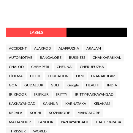
LABELS
ACCIDENT
ALAKKOD
ALAPPUZHA
ARALAM
AUTOMOTIVE
BANGALORE
BUSINESS
CHAKKARAKKAL
CHALOD
CHEMPERI
CHENNAl
CHERUPUZHA
ClNEMA
DELHI
EDUCATION
EKM
ERANAKULAM
GOA
GUDALLUR
GULF
Google
HEALTH
INDIA
IRIKKOOR
IRIKKUR
IRITTY
IRITTY/KAKKAYANGAD
KAKKAYANGAD
KANNUR
KARNATAKA
KELAKAM
KERALA
KOCHI
KOZHIKODE
MANGALORE
MATTANNUR
PANOOR
PAZHAYANGADI
THALIPPARABA
THRISSUR
WORLD