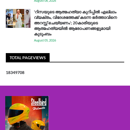
August 06, 2026
'റിസയുടെ ആത്മഹത്യാ കുറിപ്പിൽ എല്ലാം
വ്യക്തം, വിദേശത്തേക്ക് കടന്ന ഭർത്താവിനെ
അറസ്റ്റ് ചെയ്യണം'; 20കാരിയുടെ
ആത്മഹത്യയിൽ ആരോപണങ്ങളുമായി
കുടുംബം
August 05, 2026
TOTAL PAGEVIEWS
1
8
3
4
9
7
0
8