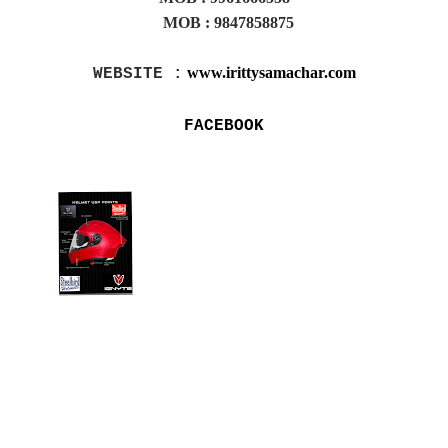
MOB :
9847858875
www.irittysamachar.com
WEBSITE :
FACEBOOK