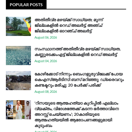
POPULAR POSTS
അതിതീവ്ര മഴയ്ക്ക് സാധ്യത; മൂന്ന്
ജില്ലകളിൽ റെഡ് അലർട്ട്, അഞ്ച്
ജില്ലകളിൽ ഓറഞ്ച് അലർട്ട്
August 06, 2026
സം​സ്ഥാ​ന​ത്ത് അ​തി​തീ​വ്ര മ​ഴ​യ്ക്ക് സാ​ധ്യ​ത,
കണ്ണൂരടക്കംഎ​ട്ട് ജി​ല്ല​ക​ളി​ൽ റെ​ഡ് അ​ലർ​ട്ട്
August 04, 2026
കോഴിക്കോട് നിന്നും ബെംഗളൂരുവിലേക്ക് പോയ
കെഎസ്ആര്‍ടിസി ബസ് മറിഞ്ഞു; ഡ്രൈവറും
കണ്ടക്ടറും മരിച്ചു: 20 പേര്‍ക്ക് പരിക്ക്
August 08, 2026
'റിസയുടെ ആത്മഹത്യാ കുറിപ്പിൽ എല്ലാം
വ്യക്തം, വിദേശത്തേക്ക് കടന്ന ഭർത്താവിനെ
അറസ്റ്റ് ചെയ്യണം'; 20കാരിയുടെ
ആത്മഹത്യയിൽ ആരോപണങ്ങളുമായി
കുടുംബം
August 05, 2026