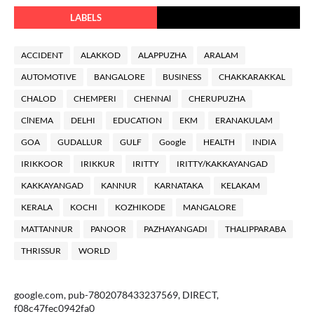
LABELS
ACCIDENT
ALAKKOD
ALAPPUZHA
ARALAM
AUTOMOTIVE
BANGALORE
BUSINESS
CHAKKARAKKAL
CHALOD
CHEMPERI
CHENNAl
CHERUPUZHA
ClNEMA
DELHI
EDUCATION
EKM
ERANAKULAM
GOA
GUDALLUR
GULF
Google
HEALTH
INDIA
IRIKKOOR
IRIKKUR
IRITTY
IRITTY/KAKKAYANGAD
KAKKAYANGAD
KANNUR
KARNATAKA
KELAKAM
KERALA
KOCHI
KOZHIKODE
MANGALORE
MATTANNUR
PANOOR
PAZHAYANGADI
THALIPPARABA
THRISSUR
WORLD
google.com, pub-7802078433237569, DIRECT,
f08c47fec0942fa0