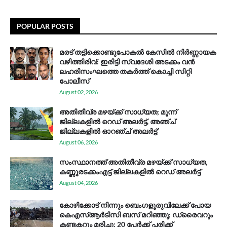
POPULAR POSTS
മരട് തട്ടിക്കൊണ്ടുപോകൽ കേസിൽ നിർണ്ണായക
വഴിത്തിരിവ്: ഇരിട്ടി സ്വദേശി അടക്കം വൻ
ലഹരിസംഘത്തെ തകർത്ത് കൊച്ചി സിറ്റി
പോലീസ്
August 02, 2026
അതിതീവ്ര മഴയ്ക്ക് സാധ്യത; മൂന്ന്
ജില്ലകളിൽ റെഡ് അലർട്ട്, അഞ്ച്
ജില്ലകളിൽ ഓറഞ്ച് അലർട്ട്
August 06, 2026
സം​സ്ഥാ​ന​ത്ത് അ​തി​തീ​വ്ര മ​ഴ​യ്ക്ക് സാ​ധ്യ​ത,
കണ്ണൂരടക്കംഎ​ട്ട് ജി​ല്ല​ക​ളി​ൽ റെ​ഡ് അ​ലർ​ട്ട്
August 04, 2026
കോഴിക്കോട് നിന്നും ബെംഗളൂരുവിലേക്ക് പോയ
കെഎസ്ആര്‍ടിസി ബസ് മറിഞ്ഞു; ഡ്രൈവറും
കണ്ടക്ടറും മരിച്ചു: 20 പേര്‍ക്ക് പരിക്ക്