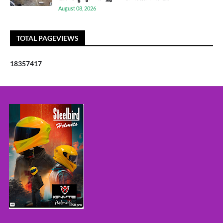
August 08, 2026
TOTAL PAGEVIEWS
1
8
3
5
7
4
1
7