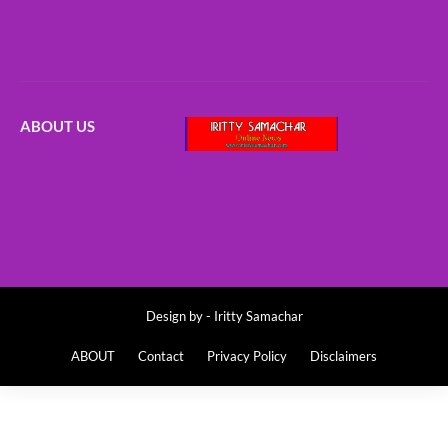
ABOUT US
Design by -
Iritty Samachar
ABOUT
Contact
Privacy Policy
Disclaimers