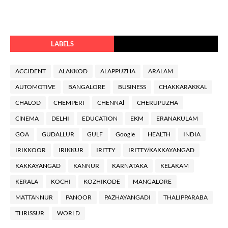
LABELS
ACCIDENT
ALAKKOD
ALAPPUZHA
ARALAM
AUTOMOTIVE
BANGALORE
BUSINESS
CHAKKARAKKAL
CHALOD
CHEMPERI
CHENNAl
CHERUPUZHA
ClNEMA
DELHI
EDUCATION
EKM
ERANAKULAM
GOA
GUDALLUR
GULF
Google
HEALTH
INDIA
IRIKKOOR
IRIKKUR
IRITTY
IRITTY/KAKKAYANGAD
KAKKAYANGAD
KANNUR
KARNATAKA
KELAKAM
KERALA
KOCHI
KOZHIKODE
MANGALORE
MATTANNUR
PANOOR
PAZHAYANGADI
THALIPPARABA
THRISSUR
WORLD