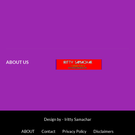
ABOUT US
Design by -
Iritty Samachar
ABOUT
Contact
Privacy Policy
Disclaimers