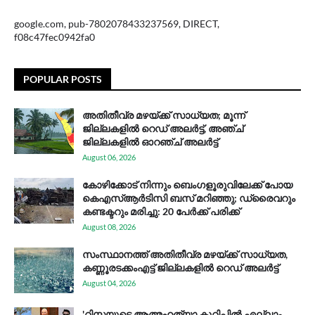
google.com, pub-7802078433237569, DIRECT,
f08c47fec0942fa0
POPULAR POSTS
അതിതീവ്ര മഴയ്ക്ക് സാധ്യത; മൂന്ന്
ജില്ലകളിൽ റെഡ് അലർട്ട്, അഞ്ച്
ജില്ലകളിൽ ഓറഞ്ച് അലർട്ട്
August 06, 2026
കോഴിക്കോട് നിന്നും ബെംഗളൂരുവിലേക്ക് പോയ
കെഎസ്ആര്‍ടിസി ബസ് മറിഞ്ഞു; ഡ്രൈവറും
കണ്ടക്ടറും മരിച്ചു: 20 പേര്‍ക്ക് പരിക്ക്
August 08, 2026
സം​സ്ഥാ​ന​ത്ത് അ​തി​തീ​വ്ര മ​ഴ​യ്ക്ക് സാ​ധ്യ​ത,
കണ്ണൂരടക്കംഎ​ട്ട് ജി​ല്ല​ക​ളി​ൽ റെ​ഡ് അ​ലർ​ട്ട്
August 04, 2026
'റിസയുടെ ആത്മഹത്യാ കുറിപ്പിൽ എല്ലാം