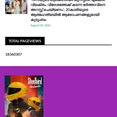
വ്യക്തം, വിദേശത്തേക്ക് കടന്ന ഭർത്താവിനെ
അറസ്റ്റ് ചെയ്യണം'; 20കാരിയുടെ
ആത്മഹത്യയിൽ ആരോപണങ്ങളുമായി
കുടുംബം
August 05, 2026
TOTAL PAGEVIEWS
1
8
3
6
0
3
0
7