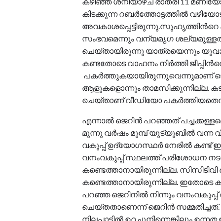
കഴിഞ്ഞ ശനിയാഴ്ച രാത്രി 11 മണിയ
കിടക്കുന്ന റബർത്തോട്ടത്തിൽ വഴിയ
അവകാശപ്പെട്ടിരുന്നു.സുഹൃത്തിന്‍റെ
സംഭവമെന്നും വന്യമൃഗ ശല്യമുള്ളതി
ചെയ്തായിരുന്നു യാത്രയെന്നും യുവാവ്
കണ്ടതോടെ വാഹനം നിർത്തി ജീപ്പിന്‍
പകർത്തുകയായിരുന്നുവെന്നുമാണ് ജ
ആളുകളൊന്നും താമസിക്കുന്നില്ല. 
ചെയ്താണ് വീഡിയോ പകർത്തിയതെന്നും
എന്നാൽ ജെറിൻ പറഞ്ഞത് പച്ചക്കള്ള
മൂന്നു വര്‍ഷം മുമ്പ് യൂട്യൂബിൽ വന്ന
വകുപ്പ് ഉദ്യോഗസ്ഥർ നേരിൽ കണ്ട് ഇത് 
വനംവകുപ്പ് സ്ഥലത്ത് പരിശോധന നടത
കണ്ടെത്താനായിരുന്നില്ല. സിസിടിവി 
കണ്ടെത്താനായിരുന്നില്ല. ഇതോടെ ക
പറഞ്ഞ ജെറിനിൽ നിന്നും വനംവകുപ്പ് വ
ചെയ്തതാണെന്ന് ജെറിൻ സമ്മതിച്ചത്. ആദ
നിലപാടിൽ ഉറച്ചുനിന്നെങ്കിലും ഉന്നത 