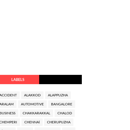
LABELS
ACCIDENT
ALAKKOD
ALAPPUZHA
ARALAM
AUTOMOTIVE
BANGALORE
BUSINESS
CHAKKARAKKAL
CHALOD
CHEMPERI
CHENNAl
CHERUPUZHA