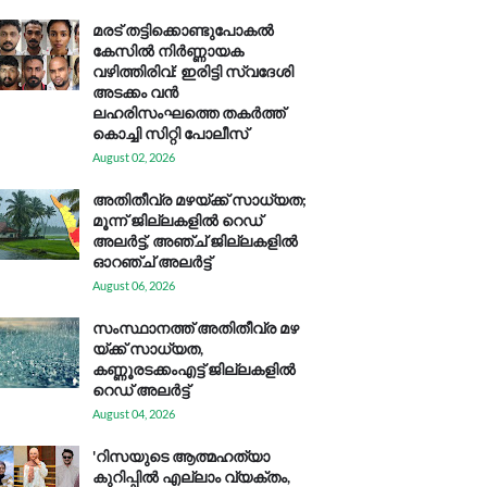
മരട് തട്ടിക്കൊണ്ടുപോകൽ
കേസിൽ നിർണ്ണായക
വഴിത്തിരിവ്: ഇരിട്ടി സ്വദേശി
അടക്കം വൻ
ലഹരിസംഘത്തെ തകർത്ത്
കൊച്ചി സിറ്റി പോലീസ്
August 02, 2026
അതിതീവ്ര മഴയ്ക്ക് സാധ്യത;
മൂന്ന് ജില്ലകളിൽ റെഡ്
അലർട്ട്, അഞ്ച് ജില്ലകളിൽ
ഓറഞ്ച് അലർട്ട്
August 06, 2026
സം​സ്ഥാ​ന​ത്ത് അ​തി​തീ​വ്ര മ​ഴ​
യ്ക്ക് സാ​ധ്യ​ത,
കണ്ണൂരടക്കംഎ​ട്ട് ജി​ല്ല​ക​ളി​ൽ
റെ​ഡ് അ​ലർ​ട്ട്
August 04, 2026
'റിസയുടെ ആത്മഹത്യാ
കുറിപ്പിൽ എല്ലാം വ്യക്തം,