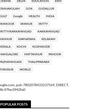
ClNEMA
DELHI
EDUCATION
EKM
ERANAKULAM
GOA
GUDALLUR
GULF
Google
HEALTH
INDIA
IRIKKOOR
IRIKKUR
IRITTY
IRITTY/KAKKAYANGAD
KAKKAYANGAD
KANNUR
KARNATAKA
KELAKAM
KERALA
KOCHI
KOZHIKODE
MANGALORE
MATTANNUR
PANOOR
PAZHAYANGADI
THALIPPARABA
THRISSUR
WORLD
oogle.com, pub-7802078433237569, DIRECT,
08c47fec0942fa0
POPULAR POSTS