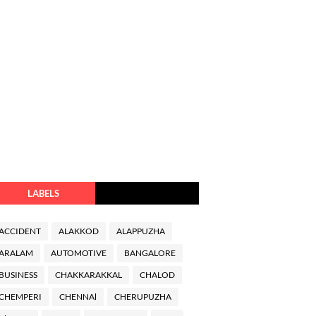
LABELS
ACCIDENT
ALAKKOD
ALAPPUZHA
ARALAM
AUTOMOTIVE
BANGALORE
BUSINESS
CHAKKARAKKAL
CHALOD
CHEMPERI
CHENNAl
CHERUPUZHA