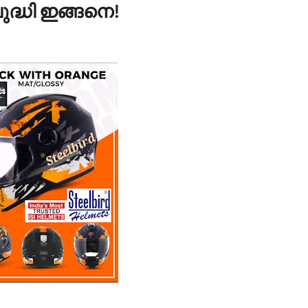
ദ്ധി ഇങ്ങനെ!