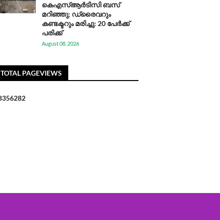
കെഎസ്ആര്‍ടിസി ബസ്
മറിഞ്ഞു; ഡ്രൈവറും
കണ്ടക്ടറും മരിച്ചു: 20 പേര്‍ക്ക്
പരിക്ക്
August 08, 2026
TOTAL PAGEVIEWS
8
3
5
6
2
8
2