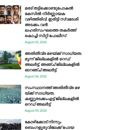
മരട് തട്ടിക്കൊണ്ടുപോകൽ
കേസിൽ നിർണ്ണായക
വഴിത്തിരിവ്: ഇരിട്ടി സ്വദേശി
അടക്കം വൻ
ലഹരിസംഘത്തെ തകർത്ത്
കൊച്ചി സിറ്റി പോലീസ്
August 02, 2026
അതിതീവ്ര മഴയ്ക്ക് സാധ്യത;
മൂന്ന് ജില്ലകളിൽ റെഡ്
അലർട്ട്, അഞ്ച് ജില്ലകളിൽ
ഓറഞ്ച് അലർട്ട്
August 06, 2026
സം​സ്ഥാ​ന​ത്ത് അ​തി​തീ​വ്ര മ​ഴ​
യ്ക്ക് സാ​ധ്യ​ത,
കണ്ണൂരടക്കംഎ​ട്ട് ജി​ല്ല​ക​ളി​ൽ
റെ​ഡ് അ​ലർ​ട്ട്
August 04, 2026
കോഴിക്കോട് നിന്നും
ബെംഗളൂരുവിലേക്ക് പോയ