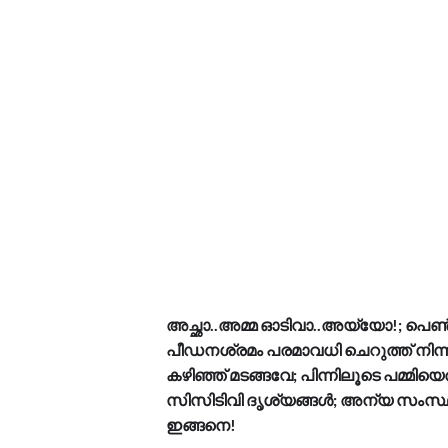
അച്ഛാ..അമ്മ ഓടിവാ..അയ്യോ!; പെൺകു
പീഡനശ്രമം പരമാവധി ചെറുത്ത് നിന്
കഴിഞ്ഞ് മടങ്ങവേ; പിന്നിലൂടെ പമ്മി
സിസിടിവി ദൃശ്യങ്ങൾ; അന്യ സംസ്ഥ
ഇങ്ങനെ!