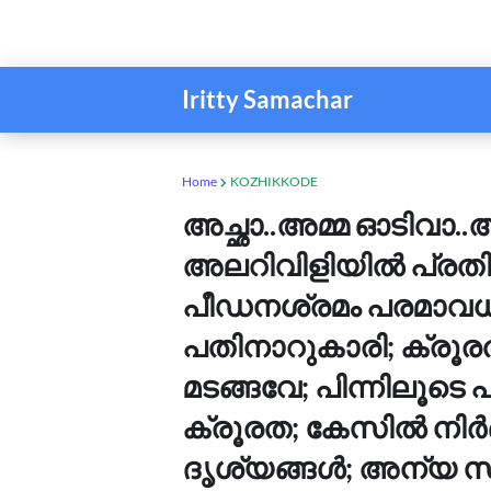
Iritty Samachar
Home
KOZHIKKODE
അച്ഛാ..അമ്മ ഓടിവാ.
അലറിവിളിയിൽ പ്രതികൾ
പീഡനശ്രമം പരമാവധി 
പതിനാറുകാരി; ക്രൂര
മടങ്ങവേ; പിന്നിലൂടെ പമ
ക്രൂരത; കേസിൽ നി
ദൃശ്യങ്ങൾ; അന്യ 