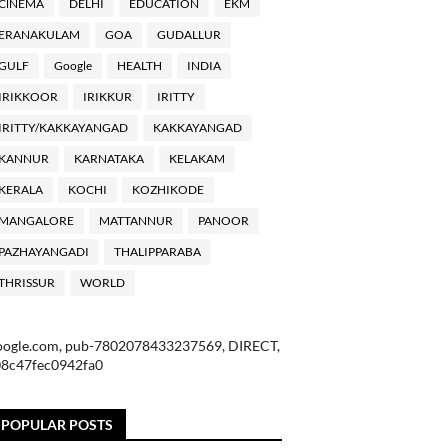
ClNEMA
DELHI
EDUCATION
EKM
ERANAKULAM
GOA
GUDALLUR
GULF
Google
HEALTH
INDIA
IRIKKOOR
IRIKKUR
IRITTY
IRITTY/KAKKAYANGAD
KAKKAYANGAD
KANNUR
KARNATAKA
KELAKAM
KERALA
KOCHI
KOZHIKODE
MANGALORE
MATTANNUR
PANOOR
PAZHAYANGADI
THALIPPARABA
THRISSUR
WORLD
oogle.com, pub-7802078433237569, DIRECT,
08c47fec0942fa0
POPULAR POSTS