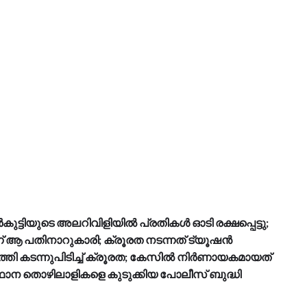
ട്ടിയുടെ അലറിവിളിയിൽ പ്രതികൾ ഓടി രക്ഷപ്പെട്ടു;
ന് ആ പതിനാറുകാരി; ക്രൂരത നടന്നത് ട്യൂഷൻ
യെത്തി കടന്നുപിടിച്ച് ക്രൂരത; കേസിൽ നിർണായകമായത്
ാന തൊഴിലാളികളെ കുടുക്കിയ പോലീസ് ബുദ്ധി