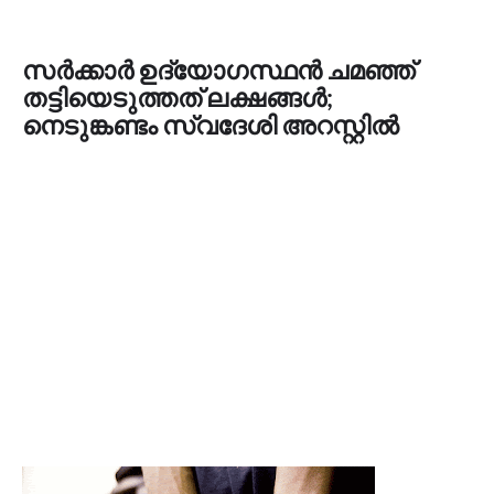
സർക്കാർ ഉദ്യോഗസ്ഥൻ ചമഞ്ഞ്
തട്ടിയെടുത്തത് ലക്ഷങ്ങൾ;
നെടുങ്കണ്ടം സ്വദേശി അറസ്റ്റിൽ