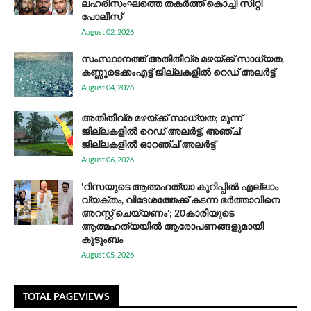
ലഹരിസംഘത്തെ തകർത്ത് കൊച്ചി സിറ്റി
പോലീസ്
August 02, 2026
സം​സ്ഥാ​ന​ത്ത് അ​തി​തീ​വ്ര മ​ഴ​യ്ക്ക് സാ​ധ്യ​ത,
കണ്ണൂരടക്കംഎ​ട്ട് ജി​ല്ല​ക​ളി​ൽ റെ​ഡ് അ​ലർ​ട്ട്
August 04, 2026
അതിതീവ്ര മഴയ്ക്ക് സാധ്യത; മൂന്ന്
ജില്ലകളിൽ റെഡ് അലർട്ട്, അഞ്ച്
ജില്ലകളിൽ ഓറഞ്ച് അലർട്ട്
August 06, 2026
'റിസയുടെ ആത്മഹത്യാ കുറിപ്പിൽ എല്ലാം
വ്യക്തം, വിദേശത്തേക്ക് കടന്ന ഭർത്താവിനെ
അറസ്റ്റ് ചെയ്യണം'; 20കാരിയുടെ
ആത്മഹത്യയിൽ ആരോപണങ്ങളുമായി
കുടുംബം
August 05, 2026
TOTAL PAGEVIEWS