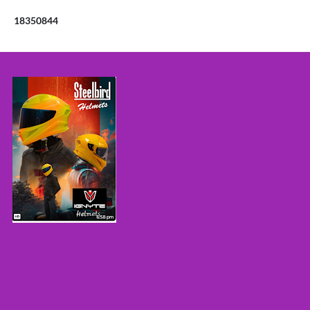
1
8
3
5
0
8
4
4