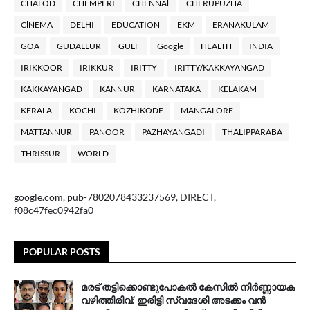
CHALOD
CHEMPERI
CHENNAl
CHERUPUZHA
ClNEMA
DELHI
EDUCATION
EKM
ERANAKULAM
GOA
GUDALLUR
GULF
Google
HEALTH
INDIA
IRIKKOOR
IRIKKUR
IRITTY
IRITTY/KAKKAYANGAD
KAKKAYANGAD
KANNUR
KARNATAKA
KELAKAM
KERALA
KOCHI
KOZHIKODE
MANGALORE
MATTANNUR
PANOOR
PAZHAYANGADI
THALIPPARABA
THRISSUR
WORLD
google.com, pub-7802078433237569, DIRECT,
f08c47fec0942fa0
POPULAR POSTS
മരട് തട്ടിക്കൊണ്ടുപോകൽ കേസിൽ നിർണ്ണായക
വഴിത്തിരിവ്: ഇരിട്ടി സ്വദേശി അടക്കം വൻ