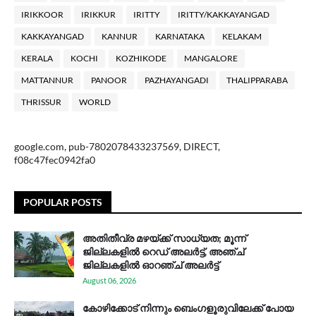
IRIKKOOR
IRIKKUR
IRITTY
IRITTY/KAKKAYANGAD
KAKKAYANGAD
KANNUR
KARNATAKA
KELAKAM
KERALA
KOCHI
KOZHIKODE
MANGALORE
MATTANNUR
PANOOR
PAZHAYANGADI
THALIPPARABA
THRISSUR
WORLD
google.com, pub-7802078433237569, DIRECT,
f08c47fec0942fa0
POPULAR POSTS
അതിതീവ്ര മഴയ്ക്ക് സാധ്യത; മൂന്ന്
ജില്ലകളിൽ റെഡ് അലർട്ട്, അഞ്ച്
ജില്ലകളിൽ ഓറഞ്ച് അലർട്ട്
August 06, 2026
കോഴിക്കോട് നിന്നും ബെംഗളൂരുവിലേക്ക് പോയ