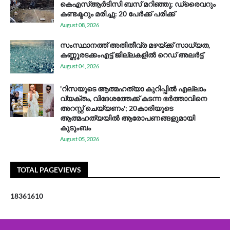
കെഎസ്ആര്‍ടിസി ബസ് മറിഞ്ഞു; ഡ്രൈവറും
കണ്ടക്ടറും മരിച്ചു: 20 പേര്‍ക്ക് പരിക്ക്
August 08, 2026
സം​സ്ഥാ​ന​ത്ത് അ​തി​തീ​വ്ര മ​ഴ​യ്ക്ക് സാ​ധ്യ​ത,
കണ്ണൂരടക്കംഎ​ട്ട് ജി​ല്ല​ക​ളി​ൽ റെ​ഡ് അ​ലർ​ട്ട്
August 04, 2026
'റിസയുടെ ആത്മഹത്യാ കുറിപ്പിൽ എല്ലാം
വ്യക്തം, വിദേശത്തേക്ക് കടന്ന ഭർത്താവിനെ
അറസ്റ്റ് ചെയ്യണം'; 20കാരിയുടെ
ആത്മഹത്യയിൽ ആരോപണങ്ങളുമായി
കുടുംബം
August 05, 2026
TOTAL PAGEVIEWS
1
8
3
6
1
6
1
0