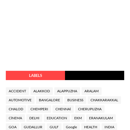
LABELS
ACCIDENT
ALAKKOD
ALAPPUZHA
ARALAM
AUTOMOTIVE
BANGALORE
BUSINESS
CHAKKARAKKAL
CHALOD
CHEMPERI
CHENNAl
CHERUPUZHA
ClNEMA
DELHI
EDUCATION
EKM
ERANAKULAM
GOA
GUDALLUR
GULF
Google
HEALTH
INDIA