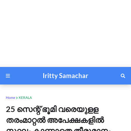
Iritty Samachar
Home
KERALA
25 സെന്റ് ഭൂമി വരെയുളള
തരംമാറ്റൽ അപേക്ഷകളിൽ
സ്ഥലം കാണാതെ തീരുമാനം