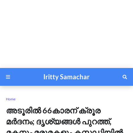
Iritty Samachar
Home
അടൂരിൽ 66കാരന് ക്രൂര
മർദനം; ദൃശ്യങ്ങൾ പുറത്ത്,
മകനും മരുമകളും കസ്റ്റഡിയിൽ