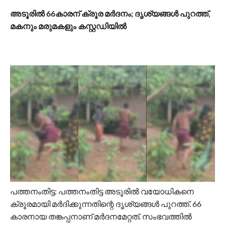
അടൂരിൽ 66കാരന് ക്രൂര മർദനം; ദൃശ്യങ്ങൾ പുറത്ത്,
മകനും മരുമകളും കസ്റ്റഡിയിൽ
പത്തനംതിട്ട: പത്തനംതിട്ട അടൂരിൽ വയോധികനെ
ക്രൂരമായി മർദിക്കുന്നതിന്റെ ദൃശ്യങ്ങൾ പുറത്ത്. 66
കാരനായ തങ്കപ്പനാണ് മർദനമേറ്റത്. സംഭവത്തിൽ