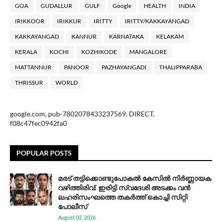
GOA
GUDALLUR
GULF
Google
HEALTH
INDIA
IRIKKOOR
IRIKKUR
IRITTY
IRITTY/KAKKAYANGAD
KAKKAYANGAD
KANNUR
KARNATAKA
KELAKAM
KERALA
KOCHI
KOZHIKODE
MANGALORE
MATTANNUR
PANOOR
PAZHAYANGADI
THALIPPARABA
THRISSUR
WORLD
google.com, pub-7802078433237569, DIRECT,
f08c47fec0942fa0
POPULAR POSTS
മരട് തട്ടിക്കൊണ്ടുപോകൽ കേസിൽ നിർണ്ണായക
വഴിത്തിരിവ്: ഇരിട്ടി സ്വദേശി അടക്കം വൻ
ലഹരിസംഘത്തെ തകർത്ത് കൊച്ചി സിറ്റി
പോലീസ്
August 02, 2026