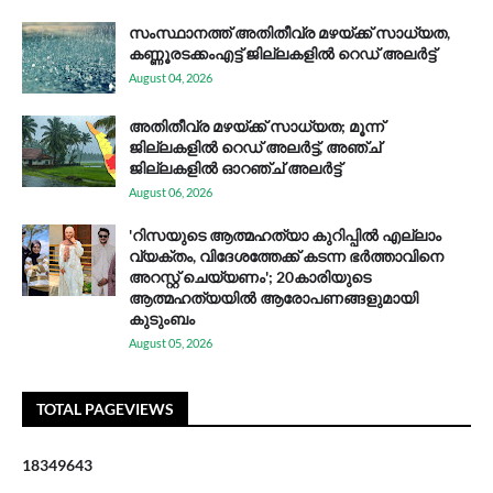
സം​സ്ഥാ​ന​ത്ത് അ​തി​തീ​വ്ര മ​ഴ​യ്ക്ക് സാ​ധ്യ​ത,
കണ്ണൂരടക്കംഎ​ട്ട് ജി​ല്ല​ക​ളി​ൽ റെ​ഡ് അ​ലർ​ട്ട്
August 04, 2026
അതിതീവ്ര മഴയ്ക്ക് സാധ്യത; മൂന്ന്
ജില്ലകളിൽ റെഡ് അലർട്ട്, അഞ്ച്
ജില്ലകളിൽ ഓറഞ്ച് അലർട്ട്
August 06, 2026
'റിസയുടെ ആത്മഹത്യാ കുറിപ്പിൽ എല്ലാം
വ്യക്തം, വിദേശത്തേക്ക് കടന്ന ഭർത്താവിനെ
അറസ്റ്റ് ചെയ്യണം'; 20കാരിയുടെ
ആത്മഹത്യയിൽ ആരോപണങ്ങളുമായി
കുടുംബം
August 05, 2026
TOTAL PAGEVIEWS
1
8
3
4
9
6
4
3