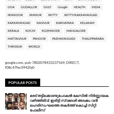
GOA
GUDALLUR
GULF
Google
HEALTH
INDIA
IRIKKOOR
IRIKKUR
IRITTY
IRITTY/KAKKAYANGAD
KAKKAYANGAD
KANNUR
KARNATAKA
KELAKAM
KERALA
KOCHI
KOZHIKODE
MANGALORE
MATTANNUR
PANOOR
PAZHAYANGADI
THALIPPARABA
THRISSUR
WORLD
google.com, pub-7802078433237569, DIRECT,
f08c47fec0942fa0
POPULAR POSTS
മരട് തട്ടിക്കൊണ്ടുപോകൽ കേസിൽ നിർണ്ണായക
വഴിത്തിരിവ്: ഇരിട്ടി സ്വദേശി അടക്കം വൻ
ലഹരിസംഘത്തെ തകർത്ത് കൊച്ചി സിറ്റി
പോലീസ്