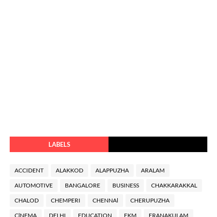
LABELS
ACCIDENT
ALAKKOD
ALAPPUZHA
ARALAM
AUTOMOTIVE
BANGALORE
BUSINESS
CHAKKARAKKAL
CHALOD
CHEMPERI
CHENNAl
CHERUPUZHA
ClNEMA
DELHI
EDUCATION
EKM
ERANAKULAM