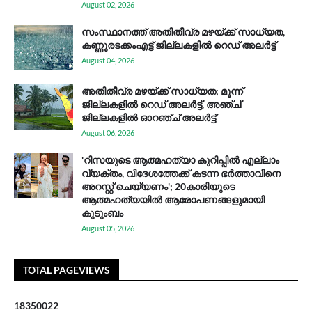
August 02, 2026
സം​സ്ഥാ​ന​ത്ത് അ​തി​തീ​വ്ര മ​ഴ​യ്ക്ക് സാ​ധ്യ​ത,
കണ്ണൂരടക്കംഎ​ട്ട് ജി​ല്ല​ക​ളി​ൽ റെ​ഡ് അ​ലർ​ട്ട്
August 04, 2026
അതിതീവ്ര മഴയ്ക്ക് സാധ്യത; മൂന്ന്
ജില്ലകളിൽ റെഡ് അലർട്ട്, അഞ്ച്
ജില്ലകളിൽ ഓറഞ്ച് അലർട്ട്
August 06, 2026
'റിസയുടെ ആത്മഹത്യാ കുറിപ്പിൽ എല്ലാം
വ്യക്തം, വിദേശത്തേക്ക് കടന്ന ഭർത്താവിനെ
അറസ്റ്റ് ചെയ്യണം'; 20കാരിയുടെ
ആത്മഹത്യയിൽ ആരോപണങ്ങളുമായി
കുടുംബം
August 05, 2026
TOTAL PAGEVIEWS
1
8
3
5
0
0
2
2