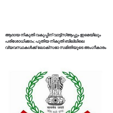
ആദായ നികുതി വകുപ്പിന് വാട്ട്സ്ആപ്പും ഇമെയിലും
പരിശോധിക്കാം; പുതിയ നികുതി ബില്ലിലെ
വ്യവസ്ഥകള്‍ക്ക് ലോക്‌സഭാ സമിതിയുടെ അംഗീകാരം