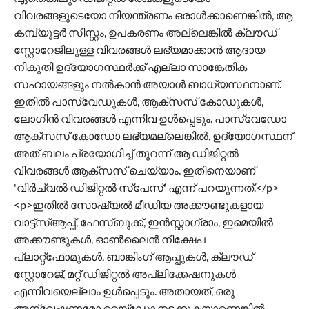
വിവരങ്ങളുടെയോ നിയന്ത്രണം ഒരാള്‍ക്കാണെങ്കില്‍, ആ
കമ്പ്യൂട്ടര്‍ സിസ്റ്റം, ഉപകരണം അല്ലെങ്കില്‍ ക്ലൗഡ്
സ്റ്റോറേജിലുള്ള വിവരങ്ങള്‍ ലഭ്യമാക്കാന്‍ ആദായ
നികുതി ഉദ്യോഗസ്ഥര്‍ക്ക് എല്ലാ സാങ്കേതിക
സഹായങ്ങളും നല്‍കാന്‍ അയാള്‍ ബാധ്യസ്ഥനാണ്.
ഇതില്‍ പാസ്വേഡുകള്‍, ആക്‌സസ് കോഡുകള്‍,
ലോഗിന്‍ വിവരങ്ങള്‍ എന്നിവ ഉള്‍പ്പെടും. പാസ്വേഡോ
ആക്‌സസ് കോഡോ ലഭ്യമല്ലെങ്കില്‍, ഉദ്യോഗസ്ഥന്
അത് ബലം പ്രയോഗിച്ച് തുറന്ന് ആ ഡിജിറ്റല്‍
വിവരങ്ങള്‍ ആക്‌സസ് ചെയ്യാം. ഇതിനെയാണ്
'വിര്‍ച്വല്‍ ഡിജിറ്റല്‍ സ്‌പേസ്' എന്ന് പറയുന്നത്.</p>
<p>ഇതില്‍ സോഷ്യല്‍ മീഡിയ അക്കൗണ്ടുകളായ
വാട്ട്സ്ആപ്പ്, ഫേസ്ബുക്ക്, ഇന്‍സ്റ്റാഗ്രാം, ഇമെയില്‍
അക്കൗണ്ടുകള്‍, ഓണ്‍ലൈന്‍ നിക്ഷേപ
പ്ലാറ്റ്ഫോമുകള്‍, ബാങ്കിംഗ് ആപ്പുകള്‍, ക്ലൗഡ്
സ്റ്റോറേജ്, മറ്റ് ഡിജിറ്റല്‍ അപ്ലിക്കേഷനുകള്‍
എന്നിവയെല്ലാം ഉള്‍പ്പെടും. അതായത്, ഒരു
അന്വേഷണമോ റെയ്‌ഡോ നടക്കുകയാണെങ്കില്‍,