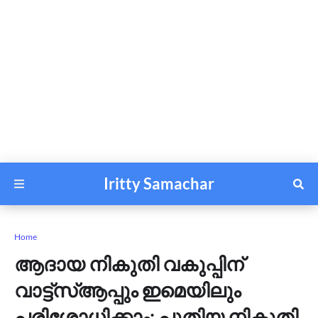
Iritty Samachar
Home
ആദായ നികുതി വകുപ്പിന്
വാട്ട്സ്ആപ്പും ഇമെയിലും
പരിശോധിക്കാം; പുതിയ നികുതി