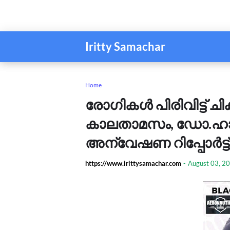
Iritty Samachar
Home
രോഗികൾ പിരിവിട്ട് ച
കാലതാമസം, ഡോ.ഹാരി
അന്വേഷണ റിപ്പോർട്ട്
https://www.irittysamachar.com
-
August 03, 2