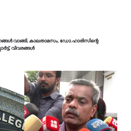
രണങ്ങൾ വാങ്ങി, കാലതാമസം, ഡോ.ഹാരിസിന്റെ
ട്ട്, വിവരങ്ങൾ