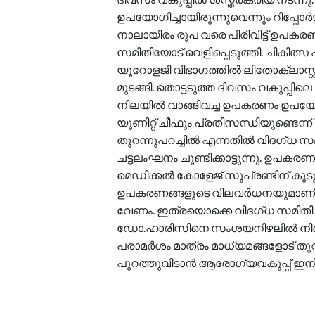
ഉപയോഗിച്ചായിരുന്നുവെന്നും റിപ്പോ
നാലായിരം രൂപ വരെ പിരിവിട്ട് ഉപക
സമിതിയോട് വെളിപ്പെടുത്തി. ചികിത്
യൂറോളജി വിഭാഗത്തിൽ ലിതോക്ലാസ്റ്റ
മുടങ്ങി. തൊട്ടടുത്ത ദിവസം വകുപ്പിലെ
നിലയിൽ വാങ്ങിവച്ച ഉപകരണം ഉപയോഗിച
യൂണിറ്റ് ചീഫും പ്രതിസന്ധിയുണ്ടെന്ന് 
തുറന്നുപറച്ചിൽ എന്നതിൽ വിദഗ്ധ സമ
ചട്ടലംഘനം ചൂണ്ടിക്കാട്ടുന്നു. ഉപ
മെഡിക്കൽ കോളേജ് സൂപ്രണ്ടിന് കൂ
ഉപകരണങ്ങളുടെ വിലവർധനയുമാണ്. 
വേണം. ഇത്രയൊക്കെ വിദഗ്ധ സമിതി റി
ഡോ.ഹാരിസിനെ സംശയനിഴലിൽ നിർത്ത
പരാമർശം മാത്രം മാധ്യമങ്ങളോട് തുറ
പുറത്തുവിടാൻ ആരോഗ്യവകുപ്പ് ഇനിയ