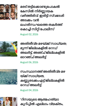
മരട് തട്ടിക്കൊണ്ടുപോകൽ
കേസിൽ നിർണ്ണായക
വഴിത്തിരിവ്: ഇരിട്ടി സ്വദേശി
അടക്കം വൻ
ലഹരിസംഘത്തെ തകർത്ത്
കൊച്ചി സിറ്റി പോലീസ്
August 02, 2026
അതിതീവ്ര മഴയ്ക്ക് സാധ്യത;
മൂന്ന് ജില്ലകളിൽ റെഡ്
അലർട്ട്, അഞ്ച് ജില്ലകളിൽ
ഓറഞ്ച് അലർട്ട്
August 06, 2026
സം​സ്ഥാ​ന​ത്ത് അ​തി​തീ​വ്ര മ​ഴ​
യ്ക്ക് സാ​ധ്യ​ത,
കണ്ണൂരടക്കംഎ​ട്ട് ജി​ല്ല​ക​ളി​ൽ
റെ​ഡ് അ​ലർ​ട്ട്
August 04, 2026
'റിസയുടെ ആത്മഹത്യാ
കുറിപ്പിൽ എല്ലാം വ്യക്തം,