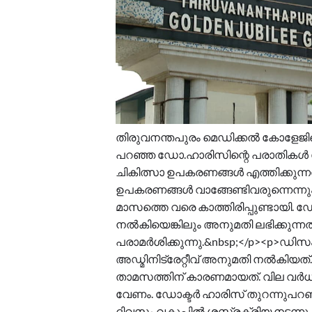
തിരുവനന്തപുരം മെഡിക്കൽ കോളേജിലെ
പറഞ്ഞ ഡോ.ഹാരിസിന്റെ പരാതികൾ ശരിവ
ചികിത്സാ ഉപകരണങ്ങൾ എത്തിക്കുന്ന
ഉപകരണങ്ങൾ വാങ്ങേണ്ടിവരുന്നെന്നും റി
മാസത്തെ വരെ കാത്തിരിപ്പുണ്ടായി
നൽകിയെങ്കിലും അനുമതി ലഭിക്കുന്നത
പരാമർശിക്കുന്നു.&nbsp;</p><p
അഡ്മിനിട്രേറ്റീവ് അനുമതി നൽകിയത
താമസത്തിന് കാരണമായത്. വില വർധ
വേണം. ഡോക്ടർ ഹാരിസ് തുറന്നുപറഞ്ഞ 
ദിവസം വകുപ്പിൽ ശസ്ത്രക്രിയ നടന്ന