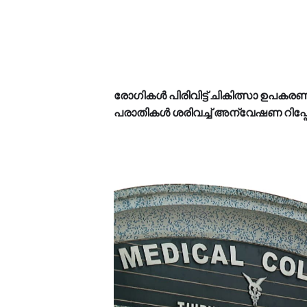
രോഗികൾ പിരിവിട്ട് ചികിത്സാ ഉപക
പരാതികൾ ശരിവച്ച് അന്വേഷണ റിപ്പോർ