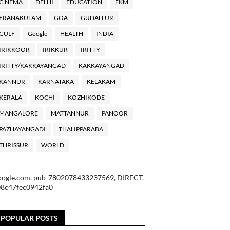
ClNEMA
DELHI
EDUCATION
EKM
ERANAKULAM
GOA
GUDALLUR
GULF
Google
HEALTH
INDIA
IRIKKOOR
IRIKKUR
IRITTY
IRITTY/KAKKAYANGAD
KAKKAYANGAD
KANNUR
KARNATAKA
KELAKAM
KERALA
KOCHI
KOZHIKODE
MANGALORE
MATTANNUR
PANOOR
PAZHAYANGADI
THALIPPARABA
THRISSUR
WORLD
oogle.com, pub-7802078433237569, DIRECT,
08c47fec0942fa0
POPULAR POSTS