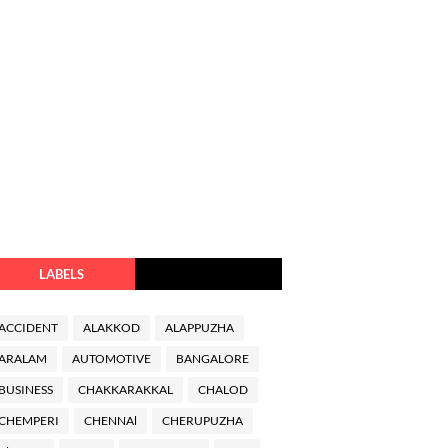
LABELS
ACCIDENT
ALAKKOD
ALAPPUZHA
ARALAM
AUTOMOTIVE
BANGALORE
BUSINESS
CHAKKARAKKAL
CHALOD
CHEMPERI
CHENNAl
CHERUPUZHA