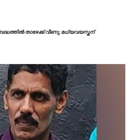
്ധത്തില്‍ താഴേക്ക് വീണു; മധ്യവയസ്കന്