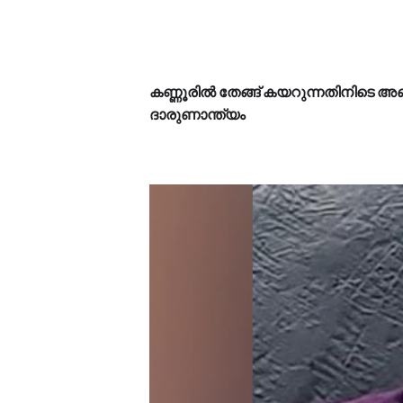
കണ്ണൂരിൽ തേങ്ങ് കയറുന്നതിനിടെ അബദ
ദാരുണാന്ത്യം