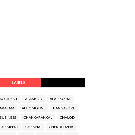
LABELS
ACCIDENT
ALAKKOD
ALAPPUZHA
ARALAM
AUTOMOTIVE
BANGALORE
BUSINESS
CHAKKARAKKAL
CHALOD
CHEMPERI
CHENNAl
CHERUPUZHA