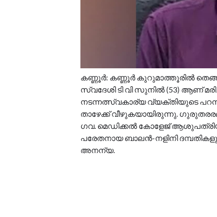
കണ്ണൂർ: കണ്ണൂർ കുറുമാത്തൂരിൽ തെങ്ങു
സ്വദേശി ടി വി സുനില്‍ (53) ആണ് മര
നടന്നത്സ്വകാര്യ വ്യക്തിയുടെ പറമ്പി
താഴേക്ക് വീഴുകയായിരുന്നു. ഗുരുതരരമാ
ഗവ. മെഡിക്കല്‍ കോളേജ് ആശുപത്രിയി
പരേതനായ ബാലന്‍-നളിനി ദമ്പതികളുടെ 
അനന്യ.