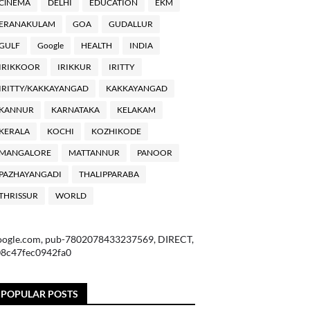
ClNEMA
DELHI
EDUCATION
EKM
ERANAKULAM
GOA
GUDALLUR
GULF
Google
HEALTH
INDIA
IRIKKOOR
IRIKKUR
IRITTY
IRITTY/KAKKAYANGAD
KAKKAYANGAD
KANNUR
KARNATAKA
KELAKAM
KERALA
KOCHI
KOZHIKODE
MANGALORE
MATTANNUR
PANOOR
PAZHAYANGADI
THALIPPARABA
THRISSUR
WORLD
oogle.com, pub-7802078433237569, DIRECT,
08c47fec0942fa0
POPULAR POSTS