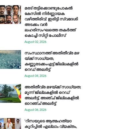
മരട് തട്ടിക്കൊണ്ടുപോകൽ
കേസിൽ നിർണ്ണായക
വഴിത്തിരിവ്: ഇരിട്ടി സ്വദേശി
അടക്കം വൻ
ലഹരിസംഘത്തെ തകർത്ത്
കൊച്ചി സിറ്റി പോലീസ്
August 02, 2026
സം​സ്ഥാ​ന​ത്ത് അ​തി​തീ​വ്ര മ​ഴ​
യ്ക്ക് സാ​ധ്യ​ത,
കണ്ണൂരടക്കംഎ​ട്ട് ജി​ല്ല​ക​ളി​ൽ
റെ​ഡ് അ​ലർ​ട്ട്
August 04, 2026
അതിതീവ്ര മഴയ്ക്ക് സാധ്യത;
മൂന്ന് ജില്ലകളിൽ റെഡ്
അലർട്ട്, അഞ്ച് ജില്ലകളിൽ
ഓറഞ്ച് അലർട്ട്
August 06, 2026
'റിസയുടെ ആത്മഹത്യാ
കുറിപ്പിൽ എല്ലാം വ്യക്തം,