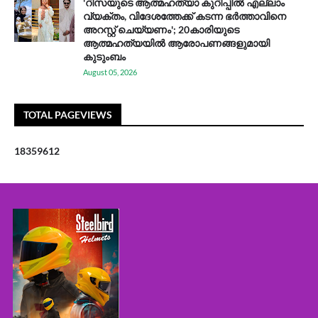
'റിസയുടെ ആത്മഹത്യാ കുറിപ്പിൽ എല്ലാം
വ്യക്തം, വിദേശത്തേക്ക് കടന്ന ഭർത്താവിനെ
അറസ്റ്റ് ചെയ്യണം'; 20കാരിയുടെ
ആത്മഹത്യയിൽ ആരോപണങ്ങളുമായി
കുടുംബം
August 05, 2026
TOTAL PAGEVIEWS
1
8
3
5
9
6
1
2