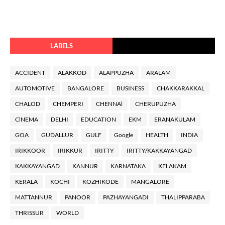
LABELS
ACCIDENT
ALAKKOD
ALAPPUZHA
ARALAM
AUTOMOTIVE
BANGALORE
BUSINESS
CHAKKARAKKAL
CHALOD
CHEMPERI
CHENNAl
CHERUPUZHA
ClNEMA
DELHI
EDUCATION
EKM
ERANAKULAM
GOA
GUDALLUR
GULF
Google
HEALTH
INDIA
IRIKKOOR
IRIKKUR
IRITTY
IRITTY/KAKKAYANGAD
KAKKAYANGAD
KANNUR
KARNATAKA
KELAKAM
KERALA
KOCHI
KOZHIKODE
MANGALORE
MATTANNUR
PANOOR
PAZHAYANGADI
THALIPPARABA
THRISSUR
WORLD