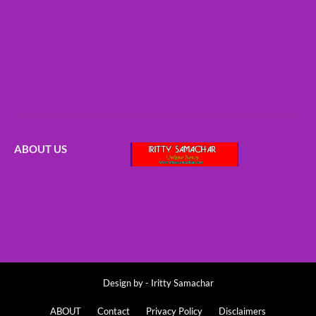
ABOUT US
Design by -
Iritty Samachar
ABOUT
Contact
Privacy Policy
Disclaimers