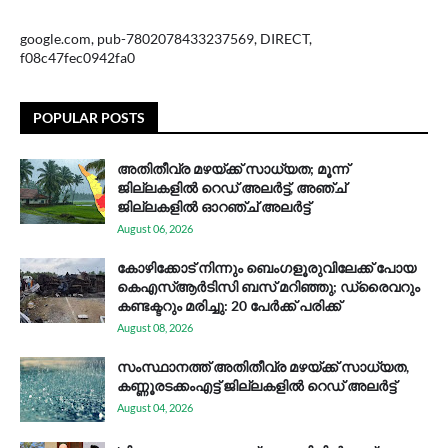
google.com, pub-7802078433237569, DIRECT,
f08c47fec0942fa0
POPULAR POSTS
അതിതീവ്ര മഴയ്ക്ക് സാധ്യത; മൂന്ന്
ജില്ലകളിൽ റെഡ് അലർട്ട്, അഞ്ച്
ജില്ലകളിൽ ഓറഞ്ച് അലർട്ട്
August 06, 2026
കോഴിക്കോട് നിന്നും ബെംഗളൂരുവിലേക്ക് പോയ
കെഎസ്ആര്‍ടിസി ബസ് മറിഞ്ഞു; ഡ്രൈവറും
കണ്ടക്ടറും മരിച്ചു: 20 പേര്‍ക്ക് പരിക്ക്
August 08, 2026
സം​സ്ഥാ​ന​ത്ത് അ​തി​തീ​വ്ര മ​ഴ​യ്ക്ക് സാ​ധ്യ​ത,
കണ്ണൂരടക്കംഎ​ട്ട് ജി​ല്ല​ക​ളി​ൽ റെ​ഡ് അ​ലർ​ട്ട്
August 04, 2026