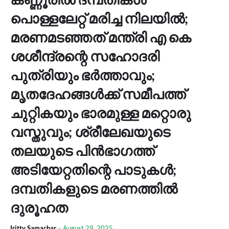
പൊള്ളലേറ്റ് മരിച്ച നിലയില്‍;
മരണമടഞ്ഞത് മന്ത്രി എ കെ
ശശീന്ദ്രന്റെ സഹോദരി
പുത്രിയും ഭര്‍ത്താവും;
മൃതദേഹങ്ങള്‍ക്ക് സമീപത്ത്
ചുറ്റികയും ഭാരമുള്ള മറ്റൊരു
വസ്തുവും; ശ്രീലേഖയുടെ
തലയുടെ പിന്‍ഭാഗത്ത്
അടിയേറ്റതിന്റെ പാടുകള്‍;
ദമ്പതികളുടെ മരണത്തില്‍
ദുരൂഹത
Iritty Samachar
-
August 29, 2025