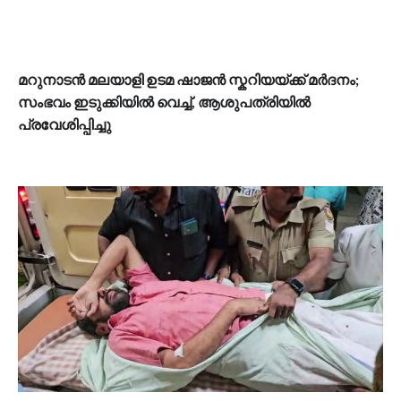
മറുനാടൻ മലയാളി ഉടമ ഷാജൻ സ്കറിയയ്ക്ക് മര്‍ദനം;
സംഭവം ഇടുക്കിയിൽ വെച്ച്, ആശുപത്രിയിൽ
പ്രവേശിപ്പിച്ചു