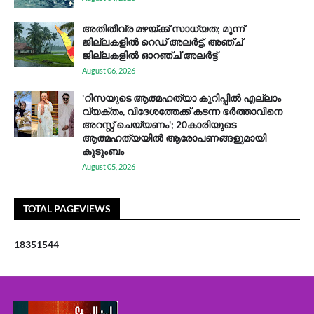
അതിതീവ്ര മഴയ്ക്ക് സാധ്യത; മൂന്ന്
ജില്ലകളിൽ റെഡ് അലർട്ട്, അഞ്ച്
ജില്ലകളിൽ ഓറഞ്ച് അലർട്ട്
August 06, 2026
'റിസയുടെ ആത്മഹത്യാ കുറിപ്പിൽ എല്ലാം
വ്യക്തം, വിദേശത്തേക്ക് കടന്ന ഭർത്താവിനെ
അറസ്റ്റ് ചെയ്യണം'; 20കാരിയുടെ
ആത്മഹത്യയിൽ ആരോപണങ്ങളുമായി
കുടുംബം
August 05, 2026
TOTAL PAGEVIEWS
1
8
3
5
1
5
4
4