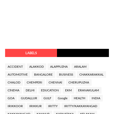
LABELS
ACCIDENT
ALAKKOD
ALAPPUZHA
ARALAM
AUTOMOTIVE
BANGALORE
BUSINESS
CHAKKARAKKAL
CHALOD
CHEMPERI
CHENNAl
CHERUPUZHA
ClNEMA
DELHI
EDUCATION
EKM
ERANAKULAM
GOA
GUDALLUR
GULF
Google
HEALTH
INDIA
IRIKKOOR
IRIKKUR
IRITTY
IRITTY/KAKKAYANGAD
KAKKAYANGAD
KANNUR
KARNATAKA
KELAKAM