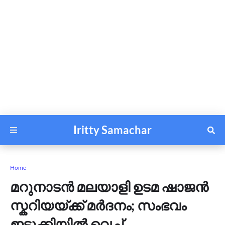
Iritty Samachar
Home
മറുനാടൻ മലയാളി ഉടമ ഷാജൻ
സ്കറിയയ്ക്ക് മര്‍ദനം; സംഭവം
ഇടുക്കിയിൽ വെച്ച്,