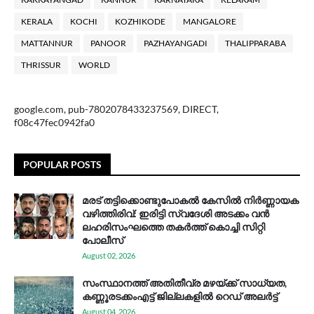
KERALA
KOCHI
KOZHIKODE
MANGALORE
MATTANNUR
PANOOR
PAZHAYANGADI
THALIPPARABA
THRISSUR
WORLD
google.com, pub-7802078433237569, DIRECT,
f08c47fec0942fa0
POPULAR POSTS
മരട് തട്ടിക്കൊണ്ടുപോകൽ കേസിൽ നിർണ്ണായക
വഴിത്തിരിവ്: ഇരിട്ടി സ്വദേശി അടക്കം വൻ
ലഹരിസംഘത്തെ തകർത്ത് കൊച്ചി സിറ്റി
പോലീസ്
August 02, 2026
സം​സ്ഥാ​ന​ത്ത് അ​തി​തീ​വ്ര മ​ഴ​യ്ക്ക് സാ​ധ്യ​ത,
കണ്ണൂരടക്കംഎ​ട്ട് ജി​ല്ല​ക​ളി​ൽ റെ​ഡ് അ​ലർ​ട്ട്
August 04, 2026