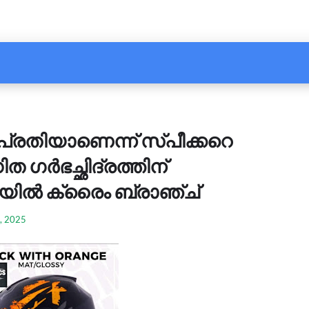
 പ്രതിയാണെന്ന് സ്പീക്കറെ
ത ഗർഭച്ഛിദ്രത്തിന്
ാതിയിൽ ക്രൈം ബ്രാഞ്ച്
, 2025