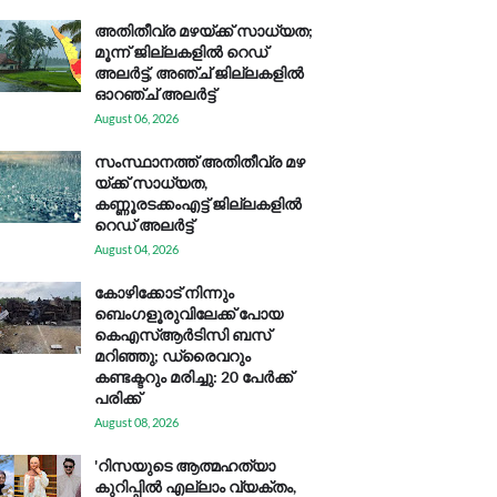
അതിതീവ്ര മഴയ്ക്ക് സാധ്യത;
മൂന്ന് ജില്ലകളിൽ റെഡ്
അലർട്ട്, അഞ്ച് ജില്ലകളിൽ
ഓറഞ്ച് അലർട്ട്
August 06, 2026
സം​സ്ഥാ​ന​ത്ത് അ​തി​തീ​വ്ര മ​ഴ​
യ്ക്ക് സാ​ധ്യ​ത,
കണ്ണൂരടക്കംഎ​ട്ട് ജി​ല്ല​ക​ളി​ൽ
റെ​ഡ് അ​ലർ​ട്ട്
August 04, 2026
കോഴിക്കോട് നിന്നും
ബെംഗളൂരുവിലേക്ക് പോയ
കെഎസ്ആര്‍ടിസി ബസ്
മറിഞ്ഞു; ഡ്രൈവറും
കണ്ടക്ടറും മരിച്ചു: 20 പേര്‍ക്ക്
പരിക്ക്
August 08, 2026
'റിസയുടെ ആത്മഹത്യാ
കുറിപ്പിൽ എല്ലാം വ്യക്തം,