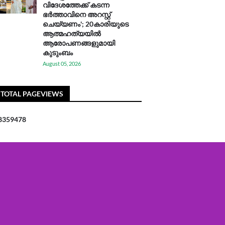
വിദേശത്തേക്ക് കടന്ന
ഭർത്താവിനെ അറസ്റ്റ്
ചെയ്യണം'; 20കാരിയുടെ
ആത്മഹത്യയിൽ
ആരോപണങ്ങളുമായി
കുടുംബം
August 05, 2026
TOTAL PAGEVIEWS
8
3
5
9
4
7
8