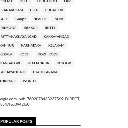
ClNEMA
DELHI
EDUCATION
EKM
ERANAKULAM
GOA
GUDALLUR
GULF
Google
HEALTH
INDIA
IRIKKOOR
IRIKKUR
IRITTY
IRITTY/KAKKAYANGAD
KAKKAYANGAD
KANNUR
KARNATAKA
KELAKAM
KERALA
KOCHI
KOZHIKODE
MANGALORE
MATTANNUR
PANOOR
PAZHAYANGADI
THALIPPARABA
THRISSUR
WORLD
oogle.com, pub-7802078433237569, DIRECT,
08c47fec0942fa0
POPULAR POSTS