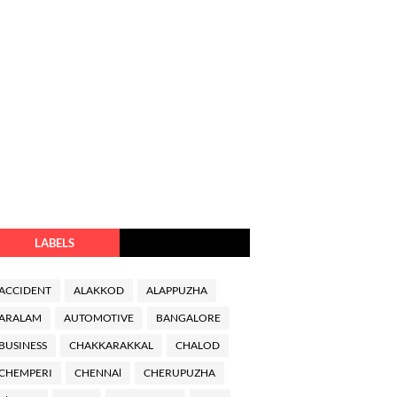
LABELS
ACCIDENT
ALAKKOD
ALAPPUZHA
ARALAM
AUTOMOTIVE
BANGALORE
BUSINESS
CHAKKARAKKAL
CHALOD
CHEMPERI
CHENNAl
CHERUPUZHA