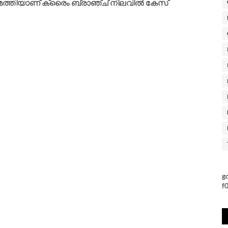
ചുമത്തിയാണ് ക്രൈം ബ്രാഞ്ച് നിലവിൽ കേസ്
g
f