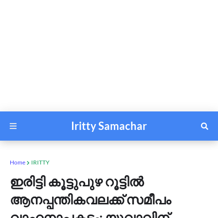
Iritty Samachar
Home
IRITTY
ഇരിട്ടി കൂട്ടുപുഴ റൂട്ടിൽ
ആനപ്പന്തികവലക്ക് സമീപം
വാഹനാപകടം; യുവാവിന്