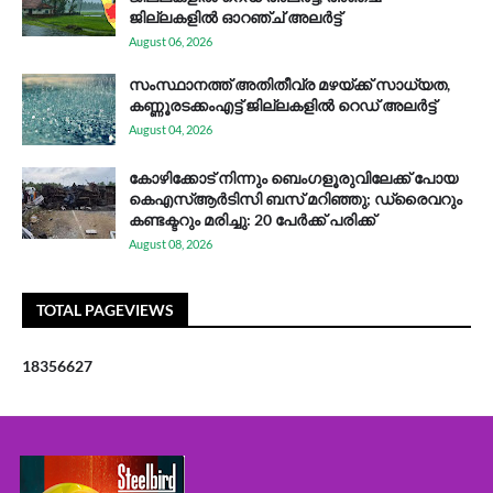
ജില്ലകളിൽ ഓറഞ്ച് അലർട്ട്
August 06, 2026
സം​സ്ഥാ​ന​ത്ത് അ​തി​തീ​വ്ര മ​ഴ​യ്ക്ക് സാ​ധ്യ​ത,
കണ്ണൂരടക്കംഎ​ട്ട് ജി​ല്ല​ക​ളി​ൽ റെ​ഡ് അ​ലർ​ട്ട്
August 04, 2026
കോഴിക്കോട് നിന്നും ബെംഗളൂരുവിലേക്ക് പോയ
കെഎസ്ആര്‍ടിസി ബസ് മറിഞ്ഞു; ഡ്രൈവറും
കണ്ടക്ടറും മരിച്ചു: 20 പേര്‍ക്ക് പരിക്ക്
August 08, 2026
TOTAL PAGEVIEWS
1
8
3
5
6
6
2
7