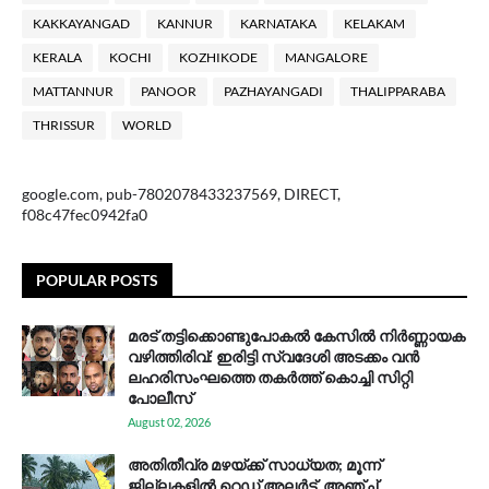
KAKKAYANGAD
KANNUR
KARNATAKA
KELAKAM
KERALA
KOCHI
KOZHIKODE
MANGALORE
MATTANNUR
PANOOR
PAZHAYANGADI
THALIPPARABA
THRISSUR
WORLD
google.com, pub-7802078433237569, DIRECT,
f08c47fec0942fa0
POPULAR POSTS
മരട് തട്ടിക്കൊണ്ടുപോകൽ കേസിൽ നിർണ്ണായക
വഴിത്തിരിവ്: ഇരിട്ടി സ്വദേശി അടക്കം വൻ
ലഹരിസംഘത്തെ തകർത്ത് കൊച്ചി സിറ്റി
പോലീസ്
August 02, 2026
അതിതീവ്ര മഴയ്ക്ക് സാധ്യത; മൂന്ന്
ജില്ലകളിൽ റെഡ് അലർട്ട്, അഞ്ച്