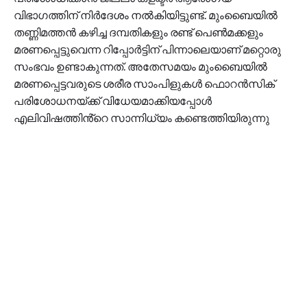
വിഭാഗത്തിന് നിർദേശം നൽകിയിട്ടുണ്ട്. മുംബൈയിൽ
തണ്ണിമത്തൻ കഴിച്ച ദമ്പതികളും രണ്ട് പെൺമക്കളും
മരണപ്പെട്ടുവെന്ന റിപ്പോർട്ടിന് പിന്നാലെയാണ് മറ്റൊരു
സംഭവം ഉണ്ടാകുന്നത്. അതേസമയം മുംബൈയിൽ
മരണപ്പെട്ടവരുടെ ശരീര സാംപിളുകൾ ഫൊറൻസിക്
പരിശോധനയ്ക്ക് വിധേയമാക്കിയപ്പോൾ
എലിവിഷത്തിൻ്റെ സാന്നിധ്യം കണ്ടെത്തിയിരുന്നു