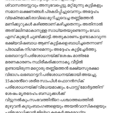
ശ്വാസതടസ്സവും അനുഭവപ്പെട്ടു. മറ്റ് മൂന്നു കുട്ടികളും
സമാന ലക്ഷണങ്ങൾ പ്രകടിപ്പിച്ചുവെന്നും അദ്ദേഹം
വ്യക്തമാക്കി.രാവിലെ മുറിച്ചുവെച്ച തണ്ണിമത്തൻ
മണിക്കൂറുകൾ കഴിഞ്ഞാണ് കഴിച്ചതെന്നും അതിനാൽ
അത് മലിനമാകാനുള്ള സാധ്യതയുണ്ടെന്നും ഡോ.
എസ് കുജുർ ചൂണ്ടിക്കാട്ടി. അതുകാരണം ഉണ്ടാകാവുന്ന
ഭക്ഷ്യവിഷബാധ ആണ് കുട്ടികളെ ബാധിച്ചതെന്നാണ്
പ്രാഥമിക നിഗമനമെന്നും അദ്ദേഹം കൂട്ടിച്ചേർത്തു.
ലബോറട്ടറി പരിശോധനയ്ക്ക് ശേഷം മാത്രമേ
മരണകാരണം സ്ഥിരീകരിക്കാനാകൂ. വീട്ടിൽ
ഉണ്ടായിരുന്ന മറ്റൊരു തണ്ണിമത്തൻ ഭക്ഷ്യസുരക്ഷാ
വിഭാഗം ലബോറട്ടറി പരിശോധനയ്ക്കായി അയച്ചു.
15കാരൻ്റെ ശരീര സാംപിൾ ഫൊറൻസിക്
പരിശോധനയ്ക്ക് വിധേയമാക്കും. പോസ്റ്റ് മോർട്ടത്തിന്
ശേഷം മൃതദേഹം ബന്ധുക്കൾക്ക്
വിട്ടുനൽകും.സംഭവത്തിൻ്റെ പശ്ചാത്തലത്തിൽ
മുഴുവൻ കുടുംബാംഗങ്ങളെയും അയൽവാസികളെയും
പരിശോധിക്കാൻ ജില്ലാ കളക്ടർ ആരോഗ്യ