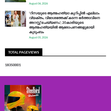
August 06, 2026
'റിസയുടെ ആത്മഹത്യാ കുറിപ്പിൽ എല്ലാം
വ്യക്തം, വിദേശത്തേക്ക് കടന്ന ഭർത്താവിനെ
അറസ്റ്റ് ചെയ്യണം'; 20കാരിയുടെ
ആത്മഹത്യയിൽ ആരോപണങ്ങളുമായി
കുടുംബം
August 05, 2026
TOTAL PAGEVIEWS
1
8
3
5
0
0
0
1