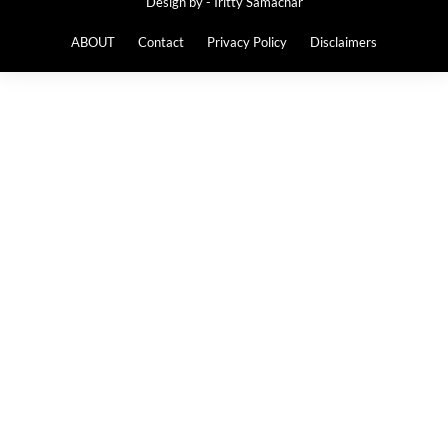
Design by -
Iritty Samachar
ABOUT
Contact
Privacy Policy
Disclaimers