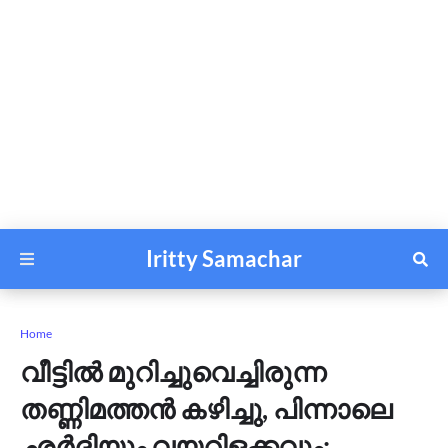
Iritty Samachar
Home
വീട്ടിൽ മുറിച്ചുവെച്ചിരുന്ന
തണ്ണിമത്തൻ കഴിച്ചു, പിന്നാലെ
ഛർദ്ദിയും വയറിളക്കവും;