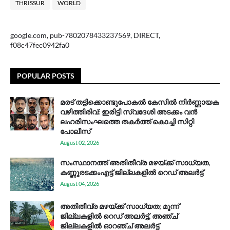
THRISSUR
WORLD
google.com, pub-7802078433237569, DIRECT,
f08c47fec0942fa0
POPULAR POSTS
മരട് തട്ടിക്കൊണ്ടുപോകൽ കേസിൽ നിർണ്ണായക
വഴിത്തിരിവ്: ഇരിട്ടി സ്വദേശി അടക്കം വൻ
ലഹരിസംഘത്തെ തകർത്ത് കൊച്ചി സിറ്റി
പോലീസ്
August 02, 2026
സം​സ്ഥാ​ന​ത്ത് അ​തി​തീ​വ്ര മ​ഴ​യ്ക്ക് സാ​ധ്യ​ത,
കണ്ണൂരടക്കംഎ​ട്ട് ജി​ല്ല​ക​ളി​ൽ റെ​ഡ് അ​ലർ​ട്ട്
August 04, 2026
അതിതീവ്ര മഴയ്ക്ക് സാധ്യത; മൂന്ന്
ജില്ലകളിൽ റെഡ് അലർട്ട്, അഞ്ച്
ജില്ലകളിൽ ഓറഞ്ച് അലർട്ട്