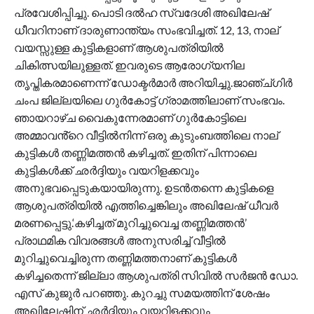
പ്രവേശിപ്പിച്ചു. പൊടി ദൽഹ സ്വദേശി അഖിലേഷ്
ധീവറിനാണ് ദാരുണാന്ത്യം സംഭവിച്ചത്. 12, 13, നാല്
വയസ്സുള്ള കുട്ടികളാണ് ആശുപത്രിയിൽ
ചികിത്സയിലുള്ളത്. ഇവരുടെ ആരോഗ്യനില
തൃപ്തികരമാണെന്ന് ഡോക്ടർമാർ അറിയിച്ചു.ജാഞ്ച്ഗിർ
ചംപ ജില്ലയിലെ ഗുർകോട്ട് ഗ്രാമത്തിലാണ് സംഭവം.
ഞായറാഴ്ച വൈകുന്നേരമാണ് ഗുർകോട്ടിലെ
അമ്മാവൻ്റെ വീട്ടിൽനിന്ന് ഒരു കുടുംബത്തിലെ നാല്
കുട്ടികൾ തണ്ണിമത്തൻ കഴിച്ചത്. ഇതിന് പിന്നാലെ
കുട്ടികൾക്ക് ഛർദ്ദിയും വയറിളക്കവും
അനുഭവപ്പെടുകയായിരുന്നു. ഉടൻതന്നെ കുട്ടികളെ
ആശുപത്രിയിൽ എത്തിച്ചെങ്കിലും അഖിലേഷ് ധീവർ
മരണപ്പെട്ടു.‘കഴിച്ചത് മുറിച്ചുവെച്ച തണ്ണിമത്തൻ’
പ്രാഥമിക വിവരങ്ങൾ അനുസരിച്ച് വീട്ടിൽ
മുറിച്ചുവെച്ചിരുന്ന തണ്ണിമത്തനാണ് കുട്ടികൾ
കഴിച്ചതെന്ന് ജില്ലാ ആശുപത്രി സിവിൽ സർജൻ ഡോ.
എസ് കുജുർ പറഞ്ഞു. കുറച്ചു സമയത്തിന് ശേഷം
അഖിലേഷിന് ഛർദ്ദിയും വയറിളക്കവും