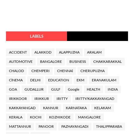
LABELS
ACCIDENT
ALAKKOD
ALAPPUZHA
ARALAM
AUTOMOTIVE
BANGALORE
BUSINESS
CHAKKARAKKAL
CHALOD
CHEMPERI
CHENNAl
CHERUPUZHA
ClNEMA
DELHI
EDUCATION
EKM
ERANAKULAM
GOA
GUDALLUR
GULF
Google
HEALTH
INDIA
IRIKKOOR
IRIKKUR
IRITTY
IRITTY/KAKKAYANGAD
KAKKAYANGAD
KANNUR
KARNATAKA
KELAKAM
KERALA
KOCHI
KOZHIKODE
MANGALORE
MATTANNUR
PANOOR
PAZHAYANGADI
THALIPPARABA