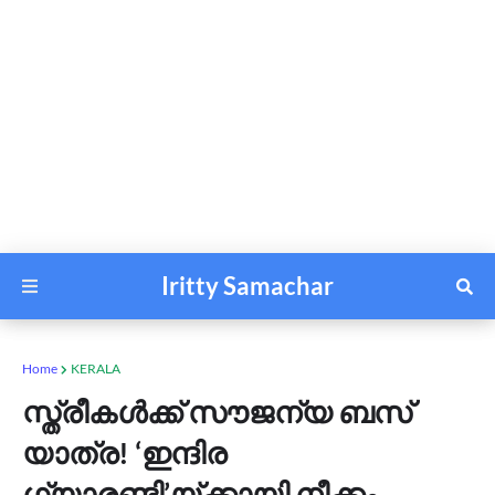
Iritty Samachar
Home
KERALA
സ്ത്രീകള്‍ക്ക് സൗജന്യ ബസ്
യാത്ര! ‘ഇന്ദിര
ഗ്യാരണ്ടി’യ്ക്കായി നീക്കം