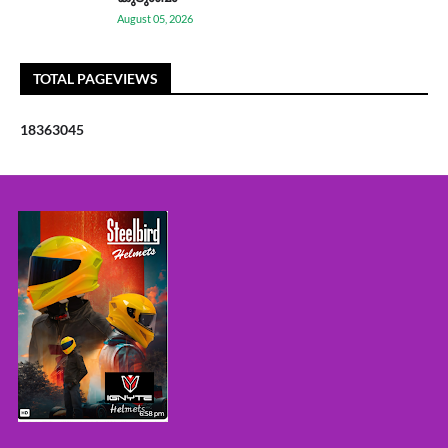
August 05, 2026
TOTAL PAGEVIEWS
1
8
3
6
3
0
4
5