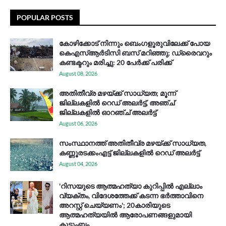
POPULAR POSTS
കോഴിക്കോട് നിന്നും ബെംഗളൂരുവിലേക്ക് പോയ
കെഎസ്ആര്‍ടിസി ബസ് മറിഞ്ഞു; ഡ്രൈവറും
കണ്ടക്ടറും മരിച്ചു: 20 പേര്‍ക്ക് പരിക്ക്
August 08, 2026
അതിതീവ്ര മഴയ്ക്ക് സാധ്യത; മൂന്ന്
ജില്ലകളിൽ റെഡ് അലർട്ട്, അഞ്ച്
ജില്ലകളിൽ ഓറഞ്ച് അലർട്ട്
August 06, 2026
സം​സ്ഥാ​ന​ത്ത് അ​തി​തീ​വ്ര മ​ഴ​യ്ക്ക് സാ​ധ്യ​ത,
കണ്ണൂരടക്കംഎ​ട്ട് ജി​ല്ല​ക​ളി​ൽ റെ​ഡ് അ​ലർ​ട്ട്
August 04, 2026
'റിസയുടെ ആത്മഹത്യാ കുറിപ്പിൽ എല്ലാം
വ്യക്തം, വിദേശത്തേക്ക് കടന്ന ഭർത്താവിനെ
അറസ്റ്റ് ചെയ്യണം'; 20കാരിയുടെ
ആത്മഹത്യയിൽ ആരോപണങ്ങളുമായി
കുടുംബം