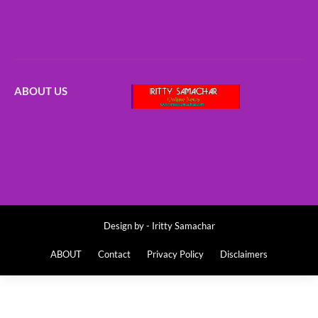
ABOUT US
Design by -
Iritty Samachar
ABOUT
Contact
Privacy Policy
Disclaimers