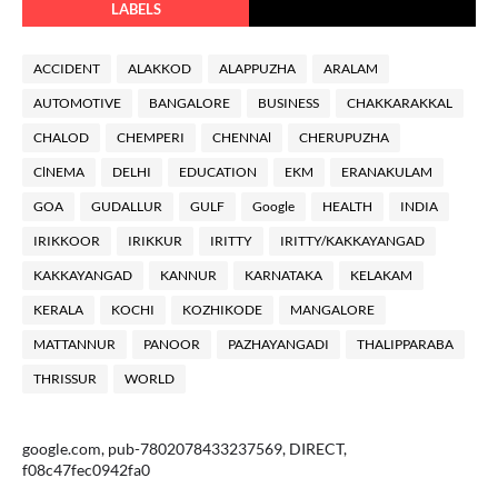
LABELS
ACCIDENT
ALAKKOD
ALAPPUZHA
ARALAM
AUTOMOTIVE
BANGALORE
BUSINESS
CHAKKARAKKAL
CHALOD
CHEMPERI
CHENNAl
CHERUPUZHA
ClNEMA
DELHI
EDUCATION
EKM
ERANAKULAM
GOA
GUDALLUR
GULF
Google
HEALTH
INDIA
IRIKKOOR
IRIKKUR
IRITTY
IRITTY/KAKKAYANGAD
KAKKAYANGAD
KANNUR
KARNATAKA
KELAKAM
KERALA
KOCHI
KOZHIKODE
MANGALORE
MATTANNUR
PANOOR
PAZHAYANGADI
THALIPPARABA
THRISSUR
WORLD
google.com, pub-7802078433237569, DIRECT,
f08c47fec0942fa0