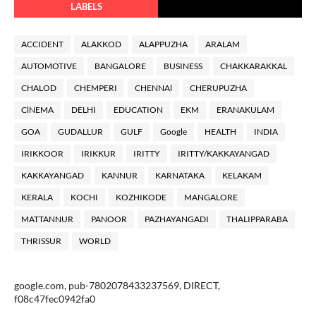
LABELS
ACCIDENT
ALAKKOD
ALAPPUZHA
ARALAM
AUTOMOTIVE
BANGALORE
BUSINESS
CHAKKARAKKAL
CHALOD
CHEMPERI
CHENNAl
CHERUPUZHA
ClNEMA
DELHI
EDUCATION
EKM
ERANAKULAM
GOA
GUDALLUR
GULF
Google
HEALTH
INDIA
IRIKKOOR
IRIKKUR
IRITTY
IRITTY/KAKKAYANGAD
KAKKAYANGAD
KANNUR
KARNATAKA
KELAKAM
KERALA
KOCHI
KOZHIKODE
MANGALORE
MATTANNUR
PANOOR
PAZHAYANGADI
THALIPPARABA
THRISSUR
WORLD
google.com, pub-7802078433237569, DIRECT,
f08c47fec0942fa0