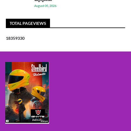
August 05, 2026
TOTAL PAGEVIEWS
1
8
3
5
9
3
3
0