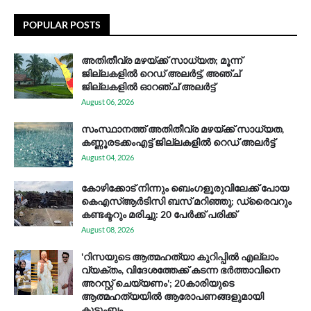
POPULAR POSTS
അതിതീവ്ര മഴയ്ക്ക് സാധ്യത; മൂന്ന്
ജില്ലകളിൽ റെഡ് അലർട്ട്, അഞ്ച്
ജില്ലകളിൽ ഓറഞ്ച് അലർട്ട്
August 06, 2026
സം​സ്ഥാ​ന​ത്ത് അ​തി​തീ​വ്ര മ​ഴ​യ്ക്ക് സാ​ധ്യ​ത,
കണ്ണൂരടക്കംഎ​ട്ട് ജി​ല്ല​ക​ളി​ൽ റെ​ഡ് അ​ലർ​ട്ട്
August 04, 2026
കോഴിക്കോട് നിന്നും ബെംഗളൂരുവിലേക്ക് പോയ
കെഎസ്ആര്‍ടിസി ബസ് മറിഞ്ഞു; ഡ്രൈവറും
കണ്ടക്ടറും മരിച്ചു: 20 പേര്‍ക്ക് പരിക്ക്
August 08, 2026
'റിസയുടെ ആത്മഹത്യാ കുറിപ്പിൽ എല്ലാം
വ്യക്തം, വിദേശത്തേക്ക് കടന്ന ഭർത്താവിനെ
അറസ്റ്റ് ചെയ്യണം'; 20കാരിയുടെ
ആത്മഹത്യയിൽ ആരോപണങ്ങളുമായി
കുടുംബം