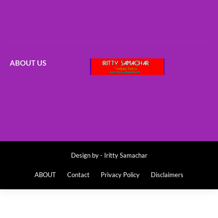
ABOUT US
Design by -
Iritty Samachar
ABOUT
Contact
Privacy Policy
Disclaimers