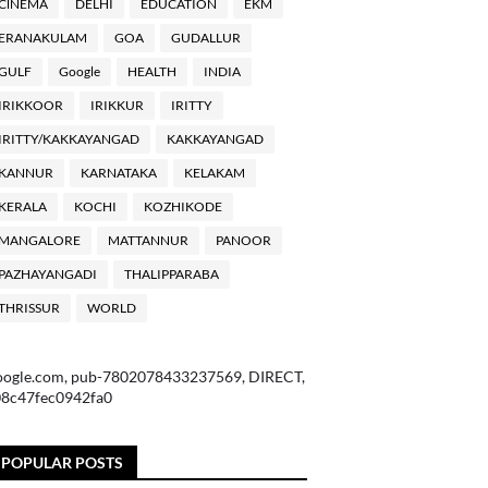
ClNEMA
DELHI
EDUCATION
EKM
ERANAKULAM
GOA
GUDALLUR
GULF
Google
HEALTH
INDIA
IRIKKOOR
IRIKKUR
IRITTY
IRITTY/KAKKAYANGAD
KAKKAYANGAD
KANNUR
KARNATAKA
KELAKAM
KERALA
KOCHI
KOZHIKODE
MANGALORE
MATTANNUR
PANOOR
PAZHAYANGADI
THALIPPARABA
THRISSUR
WORLD
oogle.com, pub-7802078433237569, DIRECT,
08c47fec0942fa0
POPULAR POSTS