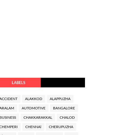
LABELS
ACCIDENT
ALAKKOD
ALAPPUZHA
ARALAM
AUTOMOTIVE
BANGALORE
BUSINESS
CHAKKARAKKAL
CHALOD
CHEMPERI
CHENNAl
CHERUPUZHA