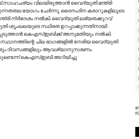
ക്.സാഹചര്യം വിലയിരുത്താൻ വൈദ്യുതി മന്ത്രി
ഉന്നതതല യോഗം ചേർന്നു. ദൈനംദിന കരാറുകളിലൂടെ
്ത്രി നിർദേശം നൽകി. വൈദ്യുതി ലഭ്യതക്കുറവ്
ുതി ശൃംഖലയുടെ സ്ഥിരത ഉറപ്പാക്കുന്നതിനായി
െടുത്താൻ കെഎസ്ഇബിക്ക് അനുമതിയും നൽകി.
ംസ്ഥാനത്തിന്റെ ചില ഭാഗങ്ങളിൽ നേരിയ വൈദ്യുതി
ു. വരും ദിവസങ്ങളിലും ആവശ്യാനുസരണം
ണ്ടെന്ന് കെഎസ്ഇബി അറിയിച്ചു
g
f