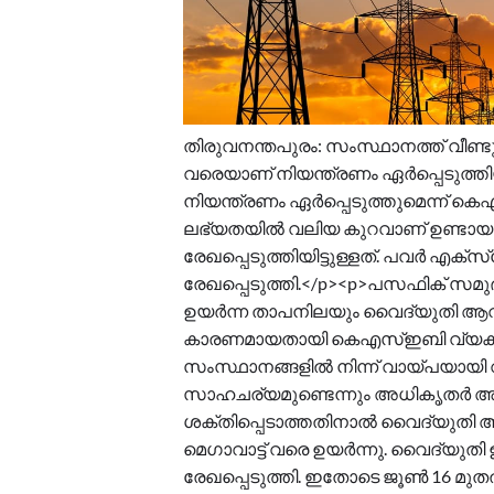
തിരുവനന്തപുരം: സംസ്ഥാനത്ത് വീണ്ടു
വരെയാണ് നിയന്ത്രണം ഏർപ്പെടുത്തിയി
നിയന്ത്രണം ഏർപ്പെടുത്തുമെന്ന്
ലഭ്യതയിൽ വലിയ കുറവാണ് ഉണ്ടായത്.
രേഖപ്പെടുത്തിയിട്ടുള്ളത്. പവർ എക്സ
രേഖപ്പെടുത്തി.</p><p>പസഫിക് സമ
ഉയർന്ന താപനിലയും വൈദ്യുതി ആവ
കാരണമായതായി കെഎസ്ഇബി വ്യക്തമാ
സംസ്ഥാനങ്ങളിൽ നിന്ന് വായ്പയായി 
സാഹചര്യമുണ്ടെന്നും അധികൃതർ അറി
ശക്തിപ്പെടാത്തതിനാൽ വൈദ്യുതി ആ
മെഗാവാട്ട് വരെ ഉയർന്നു. വൈദ്യുതി
രേഖപ്പെടുത്തി. ഇതോടെ ജൂൺ 16 മുത