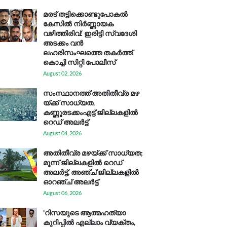
മരട് തട്ടിക്കൊണ്ടുപോകൽ
കേസിൽ നിർണ്ണായക
വഴിത്തിരിവ്: ഇരിട്ടി സ്വദേശി
അടക്കം വൻ
ലഹരിസംഘത്തെ തകർത്ത്
കൊച്ചി സിറ്റി പോലീസ്
August 02, 2026
സം​സ്ഥാ​ന​ത്ത് അ​തി​തീ​വ്ര മ​ഴ​
യ്ക്ക് സാ​ധ്യ​ത,
കണ്ണൂരടക്കംഎ​ട്ട് ജി​ല്ല​ക​ളി​ൽ
റെ​ഡ് അ​ലർ​ട്ട്
August 04, 2026
അതിതീവ്ര മഴയ്ക്ക് സാധ്യത;
മൂന്ന് ജില്ലകളിൽ റെഡ്
അലർട്ട്, അഞ്ച് ജില്ലകളിൽ
ഓറഞ്ച് അലർട്ട്
August 06, 2026
'റിസയുടെ ആത്മഹത്യാ
കുറിപ്പിൽ എല്ലാം വ്യക്തം,