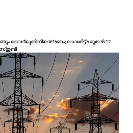
്ടും വൈദ്യുതി നിയന്ത്രണം; വൈകിട്ട് 6 മുതൽ 12
എസ്ഇബി