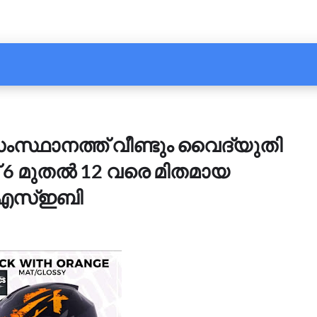
ംസ്ഥാനത്ത് വീണ്ടും വൈദ്യുതി
് 6 മുതൽ 12 വരെ മിതമായ
കെഎസ്ഇബി