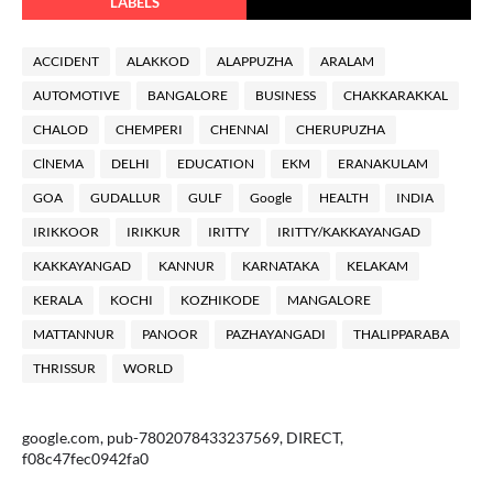
LABELS
ACCIDENT
ALAKKOD
ALAPPUZHA
ARALAM
AUTOMOTIVE
BANGALORE
BUSINESS
CHAKKARAKKAL
CHALOD
CHEMPERI
CHENNAl
CHERUPUZHA
ClNEMA
DELHI
EDUCATION
EKM
ERANAKULAM
GOA
GUDALLUR
GULF
Google
HEALTH
INDIA
IRIKKOOR
IRIKKUR
IRITTY
IRITTY/KAKKAYANGAD
KAKKAYANGAD
KANNUR
KARNATAKA
KELAKAM
KERALA
KOCHI
KOZHIKODE
MANGALORE
MATTANNUR
PANOOR
PAZHAYANGADI
THALIPPARABA
THRISSUR
WORLD
google.com, pub-7802078433237569, DIRECT,
f08c47fec0942fa0