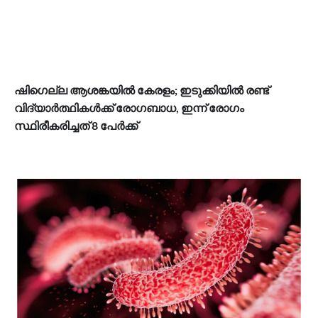
ഷി​ഗെല്ല ആശങ്കയിൽ കേരളം; ഇടുക്കിയിൽ രണ്ട്
വിദ്യാർത്ഥികൾക്ക് രോ​ഗബാധ, ഇന്ന് രോ​ഗം
സ്ഥിരീകരിച്ചത് 8 പേർക്ക്