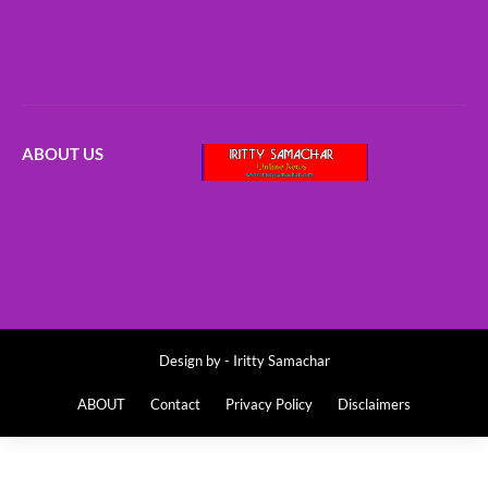
ABOUT US
Design by -
Iritty Samachar
ABOUT
Contact
Privacy Policy
Disclaimers