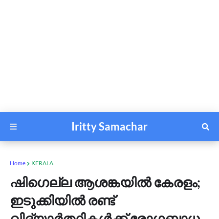
Iritty Samachar
Home
KERALA
ഷി​ഗെല്ല ആശങ്കയിൽ കേരളം;
ഇടുക്കിയിൽ രണ്ട്
വിദ്യാർത്ഥികൾക്ക് രോ​ഗബാധ,