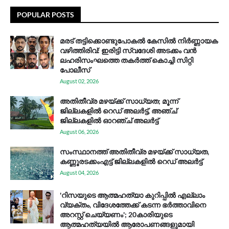
POPULAR POSTS
മരട് തട്ടിക്കൊണ്ടുപോകൽ കേസിൽ നിർണ്ണായക
വഴിത്തിരിവ്: ഇരിട്ടി സ്വദേശി അടക്കം വൻ
ലഹരിസംഘത്തെ തകർത്ത് കൊച്ചി സിറ്റി
പോലീസ്
August 02, 2026
അതിതീവ്ര മഴയ്ക്ക് സാധ്യത; മൂന്ന്
ജില്ലകളിൽ റെഡ് അലർട്ട്, അഞ്ച്
ജില്ലകളിൽ ഓറഞ്ച് അലർട്ട്
August 06, 2026
സം​സ്ഥാ​ന​ത്ത് അ​തി​തീ​വ്ര മ​ഴ​യ്ക്ക് സാ​ധ്യ​ത,
കണ്ണൂരടക്കംഎ​ട്ട് ജി​ല്ല​ക​ളി​ൽ റെ​ഡ് അ​ലർ​ട്ട്
August 04, 2026
'റിസയുടെ ആത്മഹത്യാ കുറിപ്പിൽ എല്ലാം
വ്യക്തം, വിദേശത്തേക്ക് കടന്ന ഭർത്താവിനെ
അറസ്റ്റ് ചെയ്യണം'; 20കാരിയുടെ
ആത്മഹത്യയിൽ ആരോപണങ്ങളുമായി