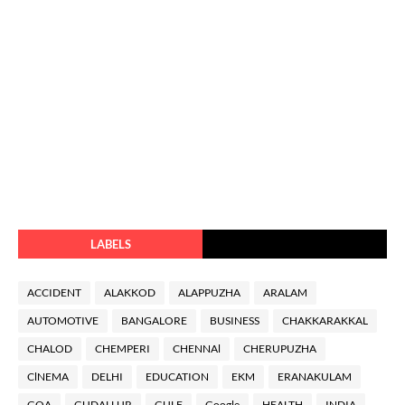
LABELS
ACCIDENT
ALAKKOD
ALAPPUZHA
ARALAM
AUTOMOTIVE
BANGALORE
BUSINESS
CHAKKARAKKAL
CHALOD
CHEMPERI
CHENNAl
CHERUPUZHA
ClNEMA
DELHI
EDUCATION
EKM
ERANAKULAM
GOA
GUDALLUR
GULF
Google
HEALTH
INDIA