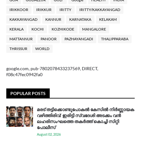
IRIKKOOR
IRIKKUR
IRITTY
IRITTY/KAKKAYANGAD
KAKKAYANGAD
KANNUR
KARNATAKA
KELAKAM
KERALA
KOCHI
KOZHIKODE
MANGALORE
MATTANNUR
PANOOR
PAZHAYANGADI
THALIPPARABA
THRISSUR
WORLD
google.com, pub-7802078433237569, DIRECT,
f08c47fec0942fa0
POPULAR POSTS
മരട് തട്ടിക്കൊണ്ടുപോകൽ കേസിൽ നിർണ്ണായക
വഴിത്തിരിവ്: ഇരിട്ടി സ്വദേശി അടക്കം വൻ
ലഹരിസംഘത്തെ തകർത്ത് കൊച്ചി സിറ്റി
പോലീസ്
August 02, 2026