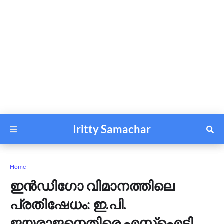
Iritty Samachar
Home
ഇൻഡിഗോ വിമാനത്തിലെ
പ്രതിഷേധം: ഇ.പി.
ജയരാജനെതിരെ എസ്‌ഐടി