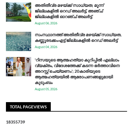
അതിതീവ്ര മഴയ്ക്ക് സാധ്യത; മൂന്ന്
ജില്ലകളിൽ റെഡ് അലർട്ട്, അഞ്ച്
ജില്ലകളിൽ ഓറഞ്ച് അലർട്ട്
August 06, 2026
സം​സ്ഥാ​ന​ത്ത് അ​തി​തീ​വ്ര മ​ഴ​യ്ക്ക് സാ​ധ്യ​ത,
കണ്ണൂരടക്കംഎ​ട്ട് ജി​ല്ല​ക​ളി​ൽ റെ​ഡ് അ​ലർ​ട്ട്
August 04, 2026
'റിസയുടെ ആത്മഹത്യാ കുറിപ്പിൽ എല്ലാം
വ്യക്തം, വിദേശത്തേക്ക് കടന്ന ഭർത്താവിനെ
അറസ്റ്റ് ചെയ്യണം'; 20കാരിയുടെ
ആത്മഹത്യയിൽ ആരോപണങ്ങളുമായി
കുടുംബം
August 05, 2026
TOTAL PAGEVIEWS
1
8
3
5
5
7
3
9