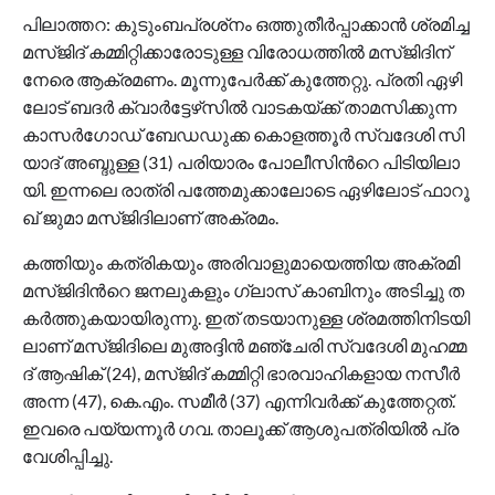
പി​ലാ​ത്ത​റ: കു​ടും​ബ​പ്ര​ശ്‌​നം ഒ​ത്തു​തീ​ര്‍​പ്പാ​ക്കാ​ന്‍ ശ്ര​മി​ച്ച
മ​സ്ജി​ദ് ക​മ്മി​റ്റി​ക്കാ​രോ​ടു​ള്ള വി​രോ​ധ​ത്തി​ല്‍ മ​സ്ജി​ദി​ന്
നേ​രെ ആ​ക്ര​മ​ണം. മൂ​ന്നു​പേ​ര്‍​ക്ക് കു​ത്തേ​റ്റു. പ്ര​തി ഏ​ഴി​
ലോ​ട് ബ​ദ​ര്‍ ക്വാ​ർ​ട്ടേ​ഴ്‌​സി​ല്‍ വാ​ട​ക​യ്ക്ക് താ​മ​സി​ക്കു​ന്ന
കാ​സ​ര്‍​ഗോ​ഡ് ബേ​ഡ​ഡു​ക്ക കൊ​ള​ത്തൂ​ര്‍ സ്വ​ദേ​ശി സി​
യാ​ദ് അ​ബ്ദു​ള്ള (31) പ​രി​യാ​രം പോ​ലീ​സി​ന്‍റെ പി​ടി​യി​ലാ​
യി. ഇ​ന്ന​ലെ രാ​ത്രി പ​ത്തേ​മു​ക്കാ​ലോ​ടെ ഏ​ഴി​ലോ​ട് ഫാ​റൂ​
ഖ് ജു​മാ മ​സ്ജി​ദി​ലാ​ണ് അ​ക്ര​മം.
ക​ത്തി​യും ക​ത്രി​ക​യും അ​രി​വാ​ളു​മാ​യെ​ത്തി​യ അ​ക്ര​മി
മ​സ്ജി​ദി​ന്‍റെ ജ​ന​ലു​ക​ളും ഗ്ലാ​സ് കാ​ബി​നും അ​ടി​ച്ചു ത​
ക​ര്‍​ത്തു​ക​യാ​യി​രു​ന്നു. ഇ​ത് ത​ട​യാ​നു​ള്ള ശ്ര​മ​ത്തി​നി​ട​യി​
ലാ​ണ് മ​സ്ജി​ദി​ലെ മു​അ​ദ്ദി​ന്‍ മ​ഞ്ചേ​രി സ്വ​ദേ​ശി മു​ഹ​മ്മ​
ദ് ആ​ഷി​ക് (24), മ​സ്ജി​ദ് ക​മ്മി​റ്റി ഭാ​ര​വാ​ഹി​ക​ളാ​യ ന​സീ​ര്‍
അ​ന്ന (47), കെ.​എം. സ​മീ​ര്‍ (37) എ​ന്നി​വ​ര്‍​ക്ക് കു​ത്തേ​റ്റ​ത്.
ഇ​വ​രെ പ​യ്യ​ന്നൂ​ര്‍ ഗ​വ. താ​ലൂ​ക്ക് ആ​ശു​പ​ത്രി​യി​ല്‍ പ്ര​
വേ​ശി​പ്പി​ച്ചു.