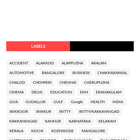
LABELS
ACCIDENT
ALAKKOD
ALAPPUZHA
ARALAM
AUTOMOTIVE
BANGALORE
BUSINESS
CHAKKARAKKAL
CHALOD
CHEMPERI
CHENNAl
CHERUPUZHA
ClNEMA
DELHI
EDUCATION
EKM
ERANAKULAM
GOA
GUDALLUR
GULF
Google
HEALTH
INDIA
IRIKKOOR
IRIKKUR
IRITTY
IRITTY/KAKKAYANGAD
KAKKAYANGAD
KANNUR
KARNATAKA
KELAKAM
KERALA
KOCHI
KOZHIKODE
MANGALORE