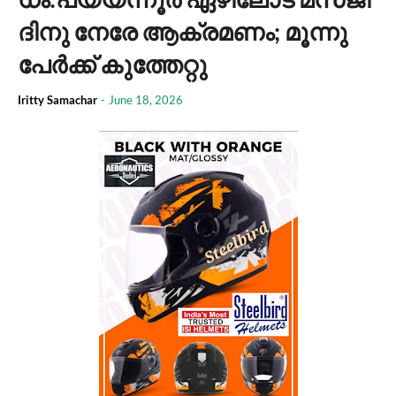
ദി​നു നേ​രേ ആ​ക്ര​മ​ണം; മൂ​ന്നു​
പേ​ര്‍​ക്ക് കു​ത്തേ​റ്റു
Iritty Samachar
-
June 18, 2026