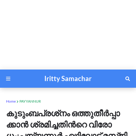
Iritty Samachar
Home
PAYYANNUR
കു​ടും​ബ​പ്ര​ശ്‌​നം ഒ​ത്തു​തീ​ര്‍​പ്പാ​
ക്കാ​ന്‍ ശ്ര​മി​ച്ച​തി​ന്‍റെ വി​രോ​
ധം:പയ്യന്നൂർ ഏ​ഴി​ലോ​ട് മ​സ്ജി​