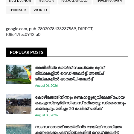
MATTANNUR
PANOOR
PAZHAYANGADI
THALIPPARABA
THRISSUR
WORLD
google.com, pub-7802078433237569, DIRECT,
f08c47fec0942fa0
POPULAR POSTS
അതിതീവ്ര മഴയ്ക്ക് സാധ്യത; മൂന്ന്
ജില്ലകളിൽ റെഡ് അലർട്ട്, അഞ്ച്
ജില്ലകളിൽ ഓറഞ്ച് അലർട്ട്
August 06, 2026
കോഴിക്കോട് നിന്നും ബെംഗളൂരുവിലേക്ക് പോയ
കെഎസ്ആര്‍ടിസി ബസ് മറിഞ്ഞു; ഡ്രൈവറും
കണ്ടക്ടറും മരിച്ചു: 20 പേര്‍ക്ക് പരിക്ക്
August 08, 2026
സം​സ്ഥാ​ന​ത്ത് അ​തി​തീ​വ്ര മ​ഴ​യ്ക്ക് സാ​ധ്യ​ത,
കണ്ണൂരടക്കംഎ​ട്ട് ജി​ല്ല​ക​ളി​ൽ റെ​ഡ് അ​ലർ​ട്ട്