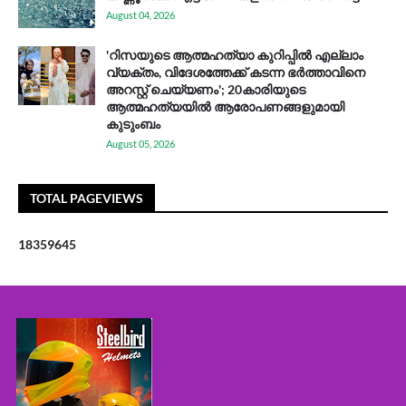
August 04, 2026
'റിസയുടെ ആത്മഹത്യാ കുറിപ്പിൽ എല്ലാം
വ്യക്തം, വിദേശത്തേക്ക് കടന്ന ഭർത്താവിനെ
അറസ്റ്റ് ചെയ്യണം'; 20കാരിയുടെ
ആത്മഹത്യയിൽ ആരോപണങ്ങളുമായി
കുടുംബം
August 05, 2026
TOTAL PAGEVIEWS
1
8
3
5
9
6
4
5