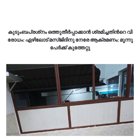
കു​ടും​ബ​പ്ര​ശ്‌​നം ഒ​ത്തു​തീ​ര്‍​പ്പാ​ക്കാ​ന്‍ ശ്ര​മി​ച്ച​തി​ന്‍റെ വി​
രോ​ധം: ഏ​ഴി​ലോ​ട് മ​സ്ജി​ദി​നു നേ​രേ ആ​ക്ര​മ​ണം; മൂ​ന്നു​
പേ​ര്‍​ക്ക് കു​ത്തേ​റ്റു