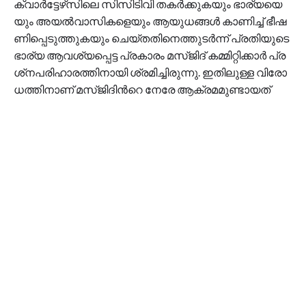
ക്വാ​ര്‍​ട്ടേ​ഴ്‌​സി​ലെ സി​സി​ടി​വി ത​ക​ര്‍​ക്കു​ക​യും ഭാ​ര്യ​യെ​
യും അ​യ​ല്‍​വാ​സി​ക​ളെ​യും ആ​യു​ധ​ങ്ങ​ള്‍ കാ​ണി​ച്ച് ഭീ​ഷ​
ണി​പ്പെ​ടു​ത്തു​ക​യും ചെ​യ്ത​തി​നെ​ത്തു​ട​ര്‍​ന്ന് പ്ര​തി​യു​ടെ
ഭാ​ര്യ ആ​വ​ശ്യ​പ്പെ​ട്ട പ്ര​കാ​രം മ​സ്ജി​ദ് ക​മ്മി​റ്റി​ക്കാ​ര്‍ പ്ര​
ശ്‌​ന​പ​രി​ഹാ​ര​ത്തി​നാ​യി ശ്ര​മി​ച്ചി​രു​ന്നു. ഇ​തി​ലു​ള്ള വി​രോ​
ധ​ത്തി​നാ​ണ് മ​സ്ജി​ദി​ന്‍റെ നേ​രേ ആ​ക്ര​മ​മു​ണ്ടാ​യ​ത്