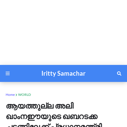
Iritty Samachar
Home
WORLD
ആയത്തുല്ല അലി
ഖാംനഈയുടെ ഖബറടക്ക
ചടങ്ങിലേക്ക് പ്രധാനമന്ത്രി