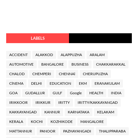
LABELS
ACCIDENT
ALAKKOD
ALAPPUZHA
ARALAM
AUTOMOTIVE
BANGALORE
BUSINESS
CHAKKARAKKAL
CHALOD
CHEMPERI
CHENNAl
CHERUPUZHA
ClNEMA
DELHI
EDUCATION
EKM
ERANAKULAM
GOA
GUDALLUR
GULF
Google
HEALTH
INDIA
IRIKKOOR
IRIKKUR
IRITTY
IRITTY/KAKKAYANGAD
KAKKAYANGAD
KANNUR
KARNATAKA
KELAKAM
KERALA
KOCHI
KOZHIKODE
MANGALORE
MATTANNUR
PANOOR
PAZHAYANGADI
THALIPPARABA