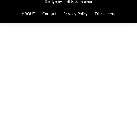
Design by -
Iritty Samachar
ABOUT
Contact
Privacy Policy
Disclaimers