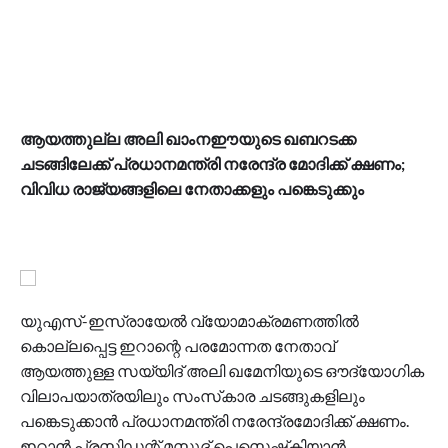
ആയത്തുല്ല അലി ഖാംനഈയുടെ ഖബറടക്ക
ചടങ്ങിലേക്ക് പ്രധാനമന്ത്രി നരേന്ദ്ര മോദിക്ക് ക്ഷണം;
വിവിധ രാജ്യങ്ങളിലെ നേതാക്കളും പങ്കെടുക്കും
യുഎസ്-ഇസ്രായേൽ വ്യോമാക്രമണത്തിൽ
കൊല്ലപ്പെട്ട ഇറാന്റെ പരമോന്നത നേതാവ്
ആയത്തുള്ള സയ്യിദ് അലി ഖമേനിയുടെ ഔദ്യോഗിക
വിലാപയാത്രയിലും സംസ്‌കാര ചടങ്ങുകളിലും
പങ്കെടുക്കാൻ പ്രധാനമന്ത്രി നരേന്ദ്രമോദിക്ക് ക്ഷണം.
ഇറാൻ പ്രസിഡന്റ് മസൂദ് പെസെഷ്‌കിയാൻ