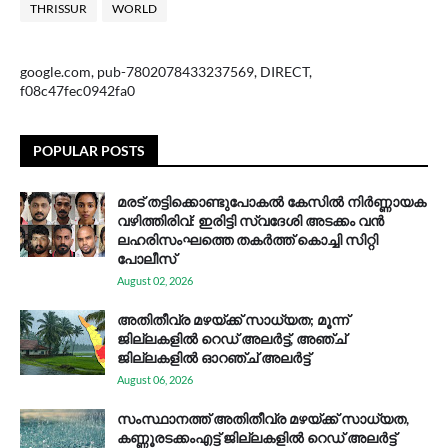
THRISSUR
WORLD
google.com, pub-7802078433237569, DIRECT,
f08c47fec0942fa0
POPULAR POSTS
മരട് തട്ടിക്കൊണ്ടുപോകൽ കേസിൽ നിർണ്ണായക
വഴിത്തിരിവ്: ഇരിട്ടി സ്വദേശി അടക്കം വൻ
ലഹരിസംഘത്തെ തകർത്ത് കൊച്ചി സിറ്റി
പോലീസ്
August 02, 2026
അതിതീവ്ര മഴയ്ക്ക് സാധ്യത; മൂന്ന്
ജില്ലകളിൽ റെഡ് അലർട്ട്, അഞ്ച്
ജില്ലകളിൽ ഓറഞ്ച് അലർട്ട്
August 06, 2026
സം​സ്ഥാ​ന​ത്ത് അ​തി​തീ​വ്ര മ​ഴ​യ്ക്ക് സാ​ധ്യ​ത,
കണ്ണൂരടക്കംഎ​ട്ട് ജി​ല്ല​ക​ളി​ൽ റെ​ഡ് അ​ലർ​ട്ട്