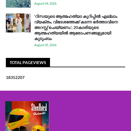
August 04, 2026
'റിസയുടെ ആത്മഹത്യാ കുറിപ്പിൽ എല്ലാം
വ്യക്തം, വിദേശത്തേക്ക് കടന്ന ഭർത്താവിനെ
അറസ്റ്റ് ചെയ്യണം'; 20കാരിയുടെ
ആത്മഹത്യയിൽ ആരോപണങ്ങളുമായി
കുടുംബം
August 05, 2026
TOTAL PAGEVIEWS
1
8
3
5
2
2
0
7