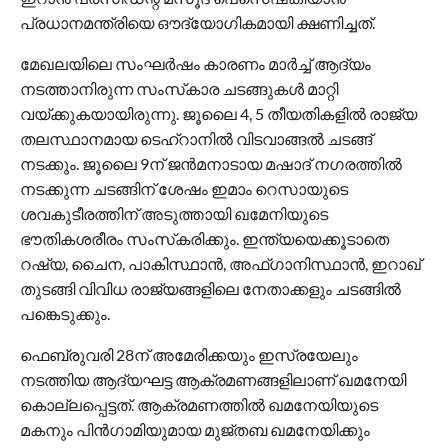
പ്രധാനമന്ത്രിയെ ഔദ്യോഗികമായി ക്ഷണിച്ചത്.
മേഖലയിലെ സംഘർഷം കാരണം മാർച്ച് ആദ്യം
നടത്താനിരുന്ന സംസ്‌കാര ചടങ്ങുകൾ മാറ്റി
വയ്ക്കുകയായിരുന്നു. ജൂലൈ 4, 5 തീയതികളിൽ രാജ്യ
തലസ്ഥാനമായ ടെഹ്റാനിൽ വിടവാങ്ങൽ ചടങ്ങ്
നടക്കും. ജൂലൈ 9ന് ജൻമനാടായ മഷാദ് നഗരത്തിൽ
നടക്കുന്ന ചടങ്ങിന് ശേഷം ഇമാം റെസായുടെ
ശവകുടീരത്തിന് അടുത്തായി ഖമേനിയുടെ
ഭൗതികശരീരം സംസ്‌കരിക്കും. ഇന്ത്യയെക്കൂടാതെ
റഷ്യ, ചൈന, പാകിസ്ഥാൻ, അഫ്ഗാനിസ്ഥാൻ, ഇറാഖ്
തുടങ്ങി വിവിധ രാജ്യങ്ങളിലെ നേതാക്കളും ചടങ്ങിൽ
പങ്കെടുക്കും.
ഫെബ്രുവരി 28ന് അമേരിക്കയും ഇസ്രയേലും
നടത്തിയ ആദ്യഘട്ട ആക്രമണങ്ങളിലാണ് ഖമനേയി
കൊല്ലപ്പെട്ടത്. ആക്രമണത്തിൽ ഖമനേയിയുടെ
മകനും പിൻഗാമിയുമായ മുജ്തബ ഖമനേയിക്കും