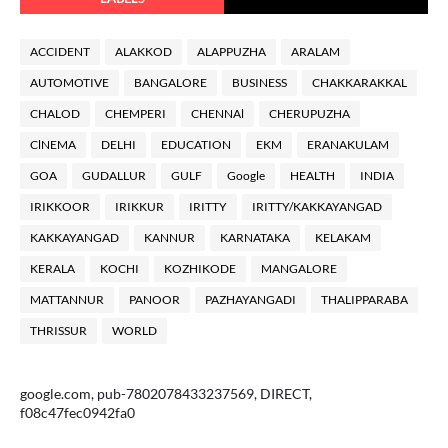
ACCIDENT
ALAKKOD
ALAPPUZHA
ARALAM
AUTOMOTIVE
BANGALORE
BUSINESS
CHAKKARAKKAL
CHALOD
CHEMPERI
CHENNAl
CHERUPUZHA
ClNEMA
DELHI
EDUCATION
EKM
ERANAKULAM
GOA
GUDALLUR
GULF
Google
HEALTH
INDIA
IRIKKOOR
IRIKKUR
IRITTY
IRITTY/KAKKAYANGAD
KAKKAYANGAD
KANNUR
KARNATAKA
KELAKAM
KERALA
KOCHI
KOZHIKODE
MANGALORE
MATTANNUR
PANOOR
PAZHAYANGADI
THALIPPARABA
THRISSUR
WORLD
google.com, pub-7802078433237569, DIRECT,
f08c47fec0942fa0