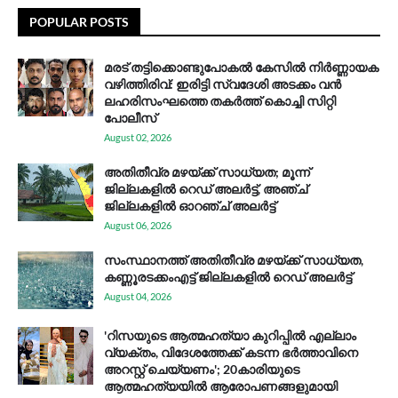
POPULAR POSTS
മരട് തട്ടിക്കൊണ്ടുപോകൽ കേസിൽ നിർണ്ണായക
വഴിത്തിരിവ്: ഇരിട്ടി സ്വദേശി അടക്കം വൻ
ലഹരിസംഘത്തെ തകർത്ത് കൊച്ചി സിറ്റി
പോലീസ്
August 02, 2026
അതിതീവ്ര മഴയ്ക്ക് സാധ്യത; മൂന്ന്
ജില്ലകളിൽ റെഡ് അലർട്ട്, അഞ്ച്
ജില്ലകളിൽ ഓറഞ്ച് അലർട്ട്
August 06, 2026
സം​സ്ഥാ​ന​ത്ത് അ​തി​തീ​വ്ര മ​ഴ​യ്ക്ക് സാ​ധ്യ​ത,
കണ്ണൂരടക്കംഎ​ട്ട് ജി​ല്ല​ക​ളി​ൽ റെ​ഡ് അ​ലർ​ട്ട്
August 04, 2026
'റിസയുടെ ആത്മഹത്യാ കുറിപ്പിൽ എല്ലാം
വ്യക്തം, വിദേശത്തേക്ക് കടന്ന ഭർത്താവിനെ
അറസ്റ്റ് ചെയ്യണം'; 20കാരിയുടെ
ആത്മഹത്യയിൽ ആരോപണങ്ങളുമായി