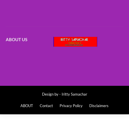
ABOUT US
Design by -
Iritty Samachar
ABOUT
Contact
Privacy Policy
Disclaimers