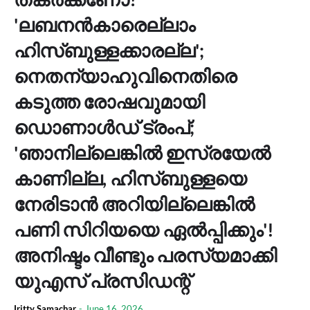
'ലബനന്‍കാരെല്ലാം
ഹിസ്ബുള്ളക്കാരല്ല';
നെതന്യാഹുവിനെതിരെ
കടുത്ത രോഷവുമായി
ഡൊണാള്‍ഡ് ട്രംപ്;
'ഞാനില്ലെങ്കില്‍ ഇസ്രയേല്‍
കാണില്ല, ഹിസ്ബുള്ളയെ
നേരിടാന്‍ അറിയില്ലെങ്കില്‍
പണി സിറിയയെ ഏല്‍പ്പിക്കും'!
അനിഷ്ടം വീണ്ടും പരസ്യമാക്കി
യുഎസ് പ്രസിഡന്റ്
Iritty Samachar
-
June 16, 2026