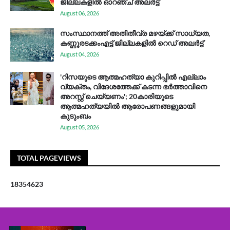
ജില്ലകളിൽ ഓറഞ്ച് അലർട്ട്
August 06, 2026
സം​സ്ഥാ​ന​ത്ത് അ​തി​തീ​വ്ര മ​ഴ​യ്ക്ക് സാ​ധ്യ​ത,
കണ്ണൂരടക്കംഎ​ട്ട് ജി​ല്ല​ക​ളി​ൽ റെ​ഡ് അ​ലർ​ട്ട്
August 04, 2026
'റിസയുടെ ആത്മഹത്യാ കുറിപ്പിൽ എല്ലാം
വ്യക്തം, വിദേശത്തേക്ക് കടന്ന ഭർത്താവിനെ
അറസ്റ്റ് ചെയ്യണം'; 20കാരിയുടെ
ആത്മഹത്യയിൽ ആരോപണങ്ങളുമായി
കുടുംബം
August 05, 2026
TOTAL PAGEVIEWS
1
8
3
5
4
6
2
3