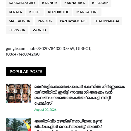
KAKKAYANGAD
KANNUR
KARNATAKA
KELAKAM
KERALA
KOCHI
KOZHIKODE
MANGALORE
MATTANNUR
PANOOR
PAZHAYANGADI
THALIPPARABA
THRISSUR
WORLD
google.com, pub-7802078433237569, DIRECT,
f08c47fec0942fa0
POPULAR POSTS
മരട് തട്ടിക്കൊണ്ടുപോകൽ കേസിൽ നിർണ്ണായക
വഴിത്തിരിവ്: ഇരിട്ടി സ്വദേശി അടക്കം വൻ
ലഹരിസംഘത്തെ തകർത്ത് കൊച്ചി സിറ്റി
പോലീസ്
August 02, 2026
അതിതീവ്ര മഴയ്ക്ക് സാധ്യത; മൂന്ന്
ജില്ലകളിൽ റെഡ് അലർട്ട്, അഞ്ച്