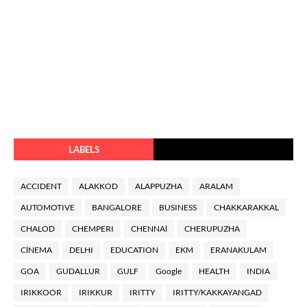
LABELS
ACCIDENT
ALAKKOD
ALAPPUZHA
ARALAM
AUTOMOTIVE
BANGALORE
BUSINESS
CHAKKARAKKAL
CHALOD
CHEMPERI
CHENNAl
CHERUPUZHA
ClNEMA
DELHI
EDUCATION
EKM
ERANAKULAM
GOA
GUDALLUR
GULF
Google
HEALTH
INDIA
IRIKKOOR
IRIKKUR
IRITTY
IRITTY/KAKKAYANGAD