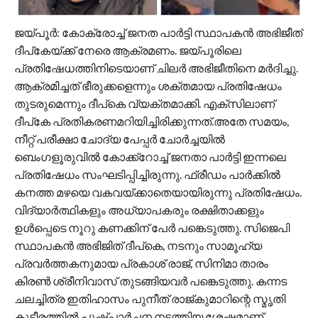
ജയ്പൂർ: കോക്രോച്ച് ജനത പാർട്ടി സ്ഥാപകൻ അഭിജീത്
ദീപ്കേയ്ക്ക് നേരെ ആക്രമണം. ജയ്പൂരിലെ
പ്രതിഷേധത്തിനിടെയാണ് ചിലർ അഭിജീതിനെ മർദിച്ചു.
ആക്രമിച്ചത് ഭീരുക്കളെന്നും ശക്തമായ പ്രതിഷേധം
തുടരുമെന്നും ദീപ്കെ വ്യക്തമാക്കി. എക്സിലാണ്
ദീപ്കേ പ്രതികരണമറിയിച്ചിരിക്കുന്നത്.അതേ സമയം,
നീറ്റ് പരീക്ഷാ ചോദ്യ പേ‍പ്പ‍ർ ചോർച്ചയിൽ
ബെംഗളൂരുവിൽ കോക്ക്റോച്ച് ജനതാ പാർട്ടി ഇന്നലെ
പ്രതിഷേധം സംഘടിപ്പിച്ചിരുന്നു. ഫ്രീഡം പാർക്കിൽ
കനത്ത മഴയെ വകവയ്ക്കാതെയായിരുന്നു പ്രതിഷേധം.
വിദ്യാർത്ഥികളും അധ്യാപകരും രക്ഷിതാക്കളും
ഉൾപ്പെടെ നൂറു കണക്കിന് പേർ പങ്കെടുത്തു. സിജെപി
സ്ഥാപകൻ അഭിജിത് ദീപ്കെ, നടനും സാമൂഹ്യ
പ്രവർത്തകനുമായ പ്രകാശ് രാജ്, സിനിമാ താരം
കിരൺ ശ്രീനിവാസ് തുടങ്ങിയവർ പങ്കെടുത്തു. കന്നട
ചലച്ചിത്ര ഇതിഹാസം പുനീത് രാജ്കുമാറിന്റെ സ്മൃതി
കുടീരത്തിൽ പുഷ്പാർച്ചന നടത്തിയ ശേഷമാണ്