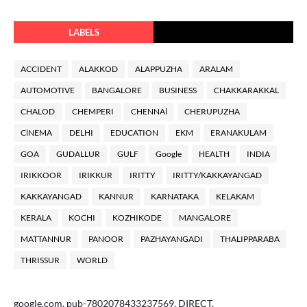
LABELS
ACCIDENT
ALAKKOD
ALAPPUZHA
ARALAM
AUTOMOTIVE
BANGALORE
BUSINESS
CHAKKARAKKAL
CHALOD
CHEMPERI
CHENNAl
CHERUPUZHA
ClNEMA
DELHI
EDUCATION
EKM
ERANAKULAM
GOA
GUDALLUR
GULF
Google
HEALTH
INDIA
IRIKKOOR
IRIKKUR
IRITTY
IRITTY/KAKKAYANGAD
KAKKAYANGAD
KANNUR
KARNATAKA
KELAKAM
KERALA
KOCHI
KOZHIKODE
MANGALORE
MATTANNUR
PANOOR
PAZHAYANGADI
THALIPPARABA
THRISSUR
WORLD
google.com, pub-7802078433237569, DIRECT,