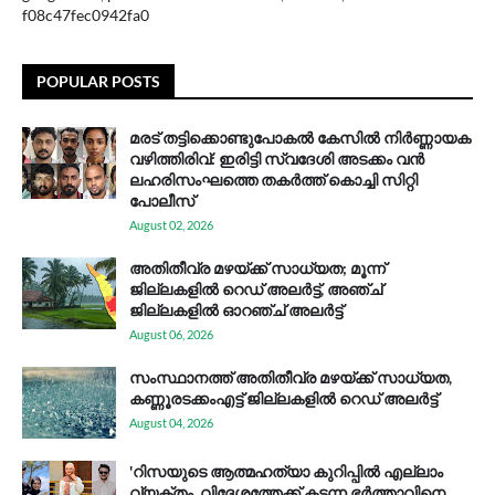
f08c47fec0942fa0
POPULAR POSTS
മരട് തട്ടിക്കൊണ്ടുപോകൽ കേസിൽ നിർണ്ണായക
വഴിത്തിരിവ്: ഇരിട്ടി സ്വദേശി അടക്കം വൻ
ലഹരിസംഘത്തെ തകർത്ത് കൊച്ചി സിറ്റി
പോലീസ്
August 02, 2026
അതിതീവ്ര മഴയ്ക്ക് സാധ്യത; മൂന്ന്
ജില്ലകളിൽ റെഡ് അലർട്ട്, അഞ്ച്
ജില്ലകളിൽ ഓറഞ്ച് അലർട്ട്
August 06, 2026
സം​സ്ഥാ​ന​ത്ത് അ​തി​തീ​വ്ര മ​ഴ​യ്ക്ക് സാ​ധ്യ​ത,
കണ്ണൂരടക്കംഎ​ട്ട് ജി​ല്ല​ക​ളി​ൽ റെ​ഡ് അ​ലർ​ട്ട്
August 04, 2026
'റിസയുടെ ആത്മഹത്യാ കുറിപ്പിൽ എല്ലാം
വ്യക്തം, വിദേശത്തേക്ക് കടന്ന ഭർത്താവിനെ