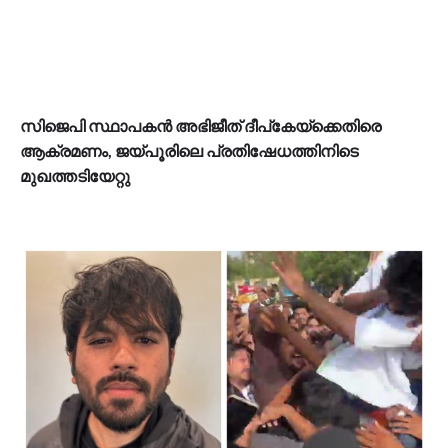
സിജെപി സ്ഥാപകൻ അഭിജീത് ദീപ്കേയ്ക്കെതിരെ
ആക്രമണം, ജയ്പൂരിലെ പ്രതിഷേധത്തിനിടെ
മുഖത്തടിയേറ്റു