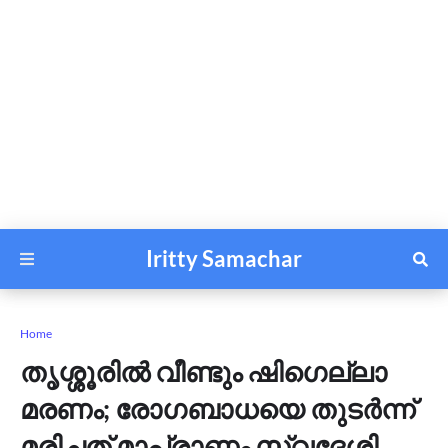
Iritty Samachar
Home
തൃശ്ശൂരിൽ വീണ്ടും ഷിഗെല്ലാ
മരണം; രോ​​ഗബാധയെ തുടർന്ന്
മരിച്ചത് മാപ്രാണം സ്വദേശി