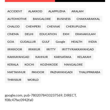
ACCIDENT
ALAKKOD
ALAPPUZHA
ARALAM
AUTOMOTIVE
BANGALORE
BUSINESS
CHAKKARAKKAL
CHALOD
CHEMPERI
CHENNAl
CHERUPUZHA
ClNEMA
DELHI
EDUCATION
EKM
ERANAKULAM
GOA
GUDALLUR
GULF
Google
HEALTH
INDIA
IRIKKOOR
IRIKKUR
IRITTY
IRITTY/KAKKAYANGAD
KAKKAYANGAD
KANNUR
KARNATAKA
KELAKAM
KERALA
KOCHI
KOZHIKODE
MANGALORE
MATTANNUR
PANOOR
PAZHAYANGADI
THALIPPARABA
THRISSUR
WORLD
google.com, pub-7802078433237569, DIRECT,
f08c47fec0942fa0