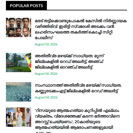
POPULAR POSTS
മരട് തട്ടിക്കൊണ്ടുപോകൽ കേസിൽ നിർണ്ണായക
വഴിത്തിരിവ്: ഇരിട്ടി സ്വദേശി അടക്കം വൻ
ലഹരിസംഘത്തെ തകർത്ത് കൊച്ചി സിറ്റി
പോലീസ്
August 02, 2026
അതിതീവ്ര മഴയ്ക്ക് സാധ്യത; മൂന്ന്
ജില്ലകളിൽ റെഡ് അലർട്ട്, അഞ്ച്
ജില്ലകളിൽ ഓറഞ്ച് അലർട്ട്
August 06, 2026
സം​സ്ഥാ​ന​ത്ത് അ​തി​തീ​വ്ര മ​ഴ​യ്ക്ക് സാ​ധ്യ​ത,
കണ്ണൂരടക്കംഎ​ട്ട് ജി​ല്ല​ക​ളി​ൽ റെ​ഡ് അ​ലർ​ട്ട്
August 04, 2026
'റിസയുടെ ആത്മഹത്യാ കുറിപ്പിൽ എല്ലാം
വ്യക്തം, വിദേശത്തേക്ക് കടന്ന ഭർത്താവിനെ
അറസ്റ്റ് ചെയ്യണം'; 20കാരിയുടെ
ആത്മഹത്യയിൽ ആരോപണങ്ങളുമായി
കുടുംബം