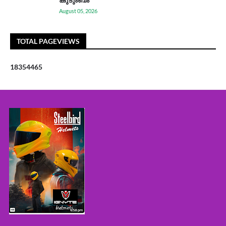
August 05, 2026
TOTAL PAGEVIEWS
1
8
3
5
4
4
6
5