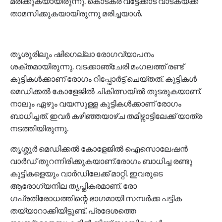
മരിക്കുകയായിരുന്നു. കൊടകര വട്ടേക്കാട് വാടകയ്ക്ക്
താമസിക്കുകയായിരുന്നു മരിച്ചയാൾ.
തൃശൂരിലും ഷി​ഗെല്ലാ രോ​ഗവ്യാപനം
ശക്തമായിരുന്നു. വടക്കാഞ്ചേരി മം​ഗലത്ത് രണ്ട്
കുട്ടികൾക്കാണ് രോ​ഗം റിപ്പോർട്ട് ചെയ്തത്. കുട്ടികൾ
മെഡിക്കൽ കോളേജിൽ ചികിത്സയിൽ തുടരുകയാണ്.
നാലും ഏഴും വയസുള്ള കുട്ടികൾക്കാണ് രോ​ഗം
ബാധിച്ചത്. ഇവർ കഴിഞ്ഞയാഴ്ച തമിഴ്നാട്ടിലേക്ക് യാത്ര
നടത്തിയിരുന്നു.
തൃശ്ശൂർ മെഡിക്കൽ കോളേജിൽ ഐസൊലേഷൻ
വാർഡ് തുറന്നിരിക്കുകയാണ്.രോഗം ബാധിച്ച രണ്ടു
കുട്ടികളെയും വാർഡിലേക്ക് മാറ്റി. ഇവരുടെ
ആരോഗ്യനില തൃപ്തികരമാണ്. രോ​
ഗപ്രതിരോധത്തിന്റെ ഭാ​ഗമായി സമ്പർക്ക പട്ടിക
തയ്യാറാക്കിയിട്ടുണ്ട്. പ്രദേശത്തെ