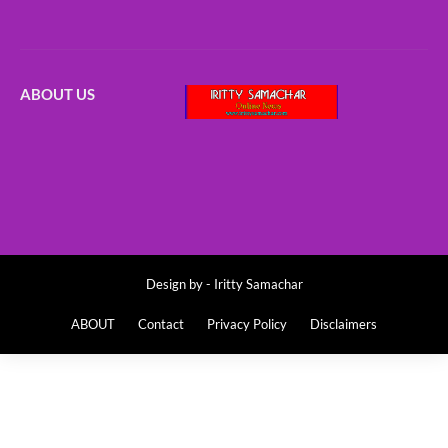
ABOUT US
Design by -
Iritty Samachar
ABOUT
Contact
Privacy Policy
Disclaimers