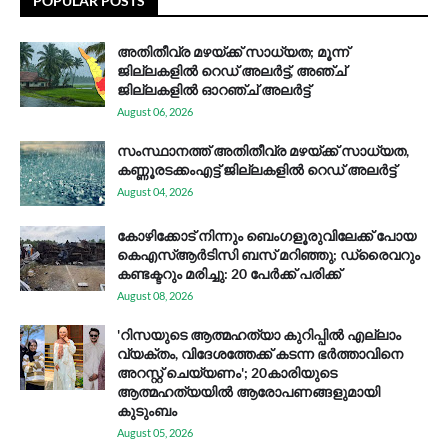
POPULAR POSTS
അതിതീവ്ര മഴയ്ക്ക് സാധ്യത; മൂന്ന്
ജില്ലകളിൽ റെഡ് അലർട്ട്, അഞ്ച്
ജില്ലകളിൽ ഓറഞ്ച് അലർട്ട്
August 06, 2026
സം​സ്ഥാ​ന​ത്ത് അ​തി​തീ​വ്ര മ​ഴ​യ്ക്ക് സാ​ധ്യ​ത,
കണ്ണൂരടക്കംഎ​ട്ട് ജി​ല്ല​ക​ളി​ൽ റെ​ഡ് അ​ലർ​ട്ട്
August 04, 2026
കോഴിക്കോട് നിന്നും ബെംഗളൂരുവിലേക്ക് പോയ
കെഎസ്ആര്‍ടിസി ബസ് മറിഞ്ഞു; ഡ്രൈവറും
കണ്ടക്ടറും മരിച്ചു: 20 പേര്‍ക്ക് പരിക്ക്
August 08, 2026
'റിസയുടെ ആത്മഹത്യാ കുറിപ്പിൽ എല്ലാം
വ്യക്തം, വിദേശത്തേക്ക് കടന്ന ഭർത്താവിനെ
അറസ്റ്റ് ചെയ്യണം'; 20കാരിയുടെ
ആത്മഹത്യയിൽ ആരോപണങ്ങളുമായി
കുടുംബം
August 05, 2026