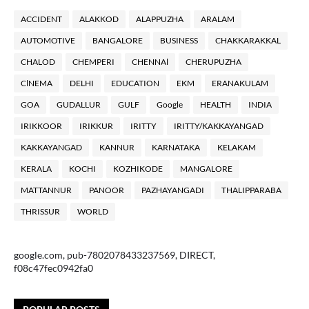
ACCIDENT
ALAKKOD
ALAPPUZHA
ARALAM
AUTOMOTIVE
BANGALORE
BUSINESS
CHAKKARAKKAL
CHALOD
CHEMPERI
CHENNAl
CHERUPUZHA
ClNEMA
DELHI
EDUCATION
EKM
ERANAKULAM
GOA
GUDALLUR
GULF
Google
HEALTH
INDIA
IRIKKOOR
IRIKKUR
IRITTY
IRITTY/KAKKAYANGAD
KAKKAYANGAD
KANNUR
KARNATAKA
KELAKAM
KERALA
KOCHI
KOZHIKODE
MANGALORE
MATTANNUR
PANOOR
PAZHAYANGADI
THALIPPARABA
THRISSUR
WORLD
google.com, pub-7802078433237569, DIRECT,
f08c47fec0942fa0