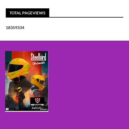
TOTAL PAGEVIEWS
1
8
3
5
9
3
3
4