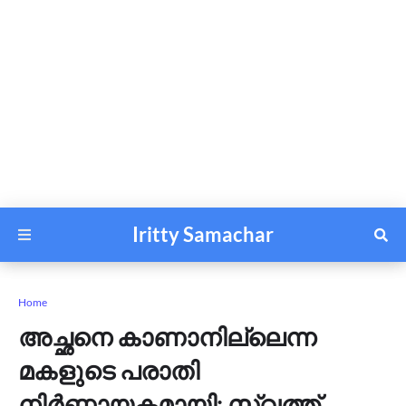
Iritty Samachar
Home
അച്ഛനെ കാണാനില്ലെന്ന
മകളുടെ പരാതി
നിര്‍ണ്ണായകമായി; സ്വത്ത്