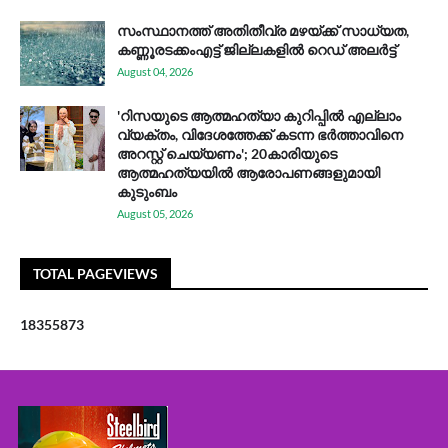
സം​സ്ഥാ​ന​ത്ത് അ​തി​തീ​വ്ര മ​ഴ​യ്ക്ക് സാ​ധ്യ​ത,
കണ്ണൂരടക്കംഎ​ട്ട് ജി​ല്ല​ക​ളി​ൽ റെ​ഡ് അ​ലർ​ട്ട്
August 04, 2026
'റിസയുടെ ആത്മഹത്യാ കുറിപ്പിൽ എല്ലാം
വ്യക്തം, വിദേശത്തേക്ക് കടന്ന ഭർത്താവിനെ
അറസ്റ്റ് ചെയ്യണം'; 20കാരിയുടെ
ആത്മഹത്യയിൽ ആരോപണങ്ങളുമായി
കുടുംബം
August 05, 2026
TOTAL PAGEVIEWS
1
8
3
5
5
8
7
3