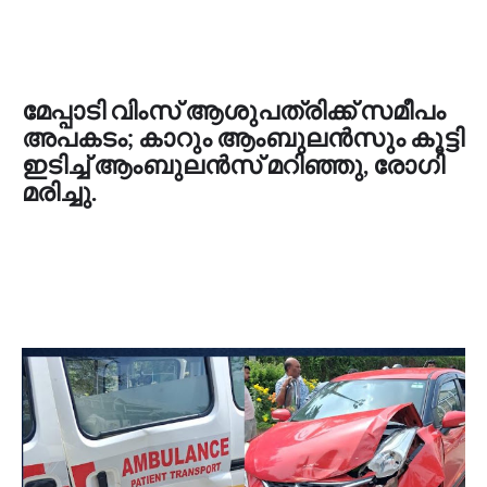
മേപ്പാടി വിംസ് ആശുപത്രിക്ക് സമീപം
അപകടം; കാറും ആംബുലൻസും കൂട്ടി
ഇടിച്ച് ആംബുലൻസ് മറിഞ്ഞു, രോഗി
മരിച്ചു.