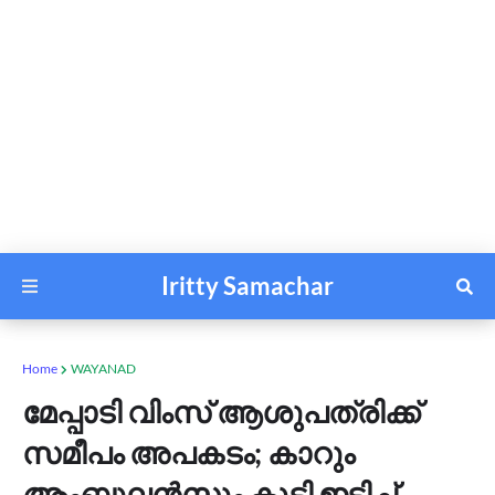
Iritty Samachar
Home
WAYANAD
മേപ്പാടി വിംസ് ആശുപത്രിക്ക്
സമീപം അപകടം; കാറും
ആംബുലൻസും കൂട്ടി ഇടിച്ച്