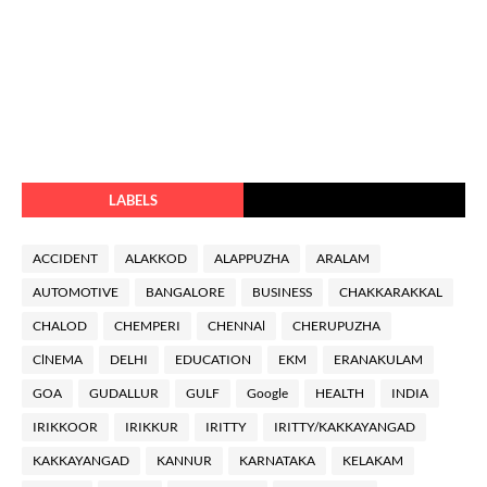
LABELS
ACCIDENT
ALAKKOD
ALAPPUZHA
ARALAM
AUTOMOTIVE
BANGALORE
BUSINESS
CHAKKARAKKAL
CHALOD
CHEMPERI
CHENNAl
CHERUPUZHA
ClNEMA
DELHI
EDUCATION
EKM
ERANAKULAM
GOA
GUDALLUR
GULF
Google
HEALTH
INDIA
IRIKKOOR
IRIKKUR
IRITTY
IRITTY/KAKKAYANGAD
KAKKAYANGAD
KANNUR
KARNATAKA
KELAKAM