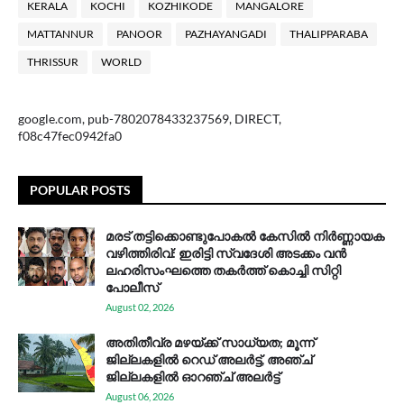
KERALA
KOCHI
KOZHIKODE
MANGALORE
MATTANNUR
PANOOR
PAZHAYANGADI
THALIPPARABA
THRISSUR
WORLD
google.com, pub-7802078433237569, DIRECT,
f08c47fec0942fa0
POPULAR POSTS
മരട് തട്ടിക്കൊണ്ടുപോകൽ കേസിൽ നിർണ്ണായക
വഴിത്തിരിവ്: ഇരിട്ടി സ്വദേശി അടക്കം വൻ
ലഹരിസംഘത്തെ തകർത്ത് കൊച്ചി സിറ്റി
പോലീസ്
August 02, 2026
അതിതീവ്ര മഴയ്ക്ക് സാധ്യത; മൂന്ന്
ജില്ലകളിൽ റെഡ് അലർട്ട്, അഞ്ച്
ജില്ലകളിൽ ഓറഞ്ച് അലർട്ട്
August 06, 2026