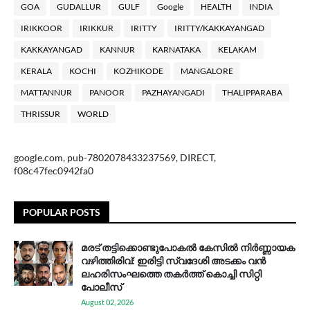
GOA
GUDALLUR
GULF
Google
HEALTH
INDIA
IRIKKOOR
IRIKKUR
IRITTY
IRITTY/KAKKAYANGAD
KAKKAYANGAD
KANNUR
KARNATAKA
KELAKAM
KERALA
KOCHI
KOZHIKODE
MANGALORE
MATTANNUR
PANOOR
PAZHAYANGADI
THALIPPARABA
THRISSUR
WORLD
google.com, pub-7802078433237569, DIRECT,
f08c47fec0942fa0
POPULAR POSTS
മരട് തട്ടിക്കൊണ്ടുപോകൽ കേസിൽ നിർണ്ണായക
വഴിത്തിരിവ്: ഇരിട്ടി സ്വദേശി അടക്കം വൻ
ലഹരിസംഘത്തെ തകർത്ത് കൊച്ചി സിറ്റി
പോലീസ്
August 02, 2026