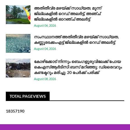
അതിതീവ്ര മഴയ്ക്ക് സാധ്യത; മൂന്ന്
ജില്ലകളിൽ റെഡ് അലർട്ട്, അഞ്ച്
ജില്ലകളിൽ ഓറഞ്ച് അലർട്ട്
August 06, 2026
സം​സ്ഥാ​ന​ത്ത് അ​തി​തീ​വ്ര മ​ഴ​യ്ക്ക് സാ​ധ്യ​ത,
കണ്ണൂരടക്കംഎ​ട്ട് ജി​ല്ല​ക​ളി​ൽ റെ​ഡ് അ​ലർ​ട്ട്
August 04, 2026
കോഴിക്കോട് നിന്നും ബെംഗളൂരുവിലേക്ക് പോയ
കെഎസ്ആര്‍ടിസി ബസ് മറിഞ്ഞു; ഡ്രൈവറും
കണ്ടക്ടറും മരിച്ചു: 20 പേര്‍ക്ക് പരിക്ക്
August 08, 2026
TOTAL PAGEVIEWS
1
8
3
5
7
1
9
0