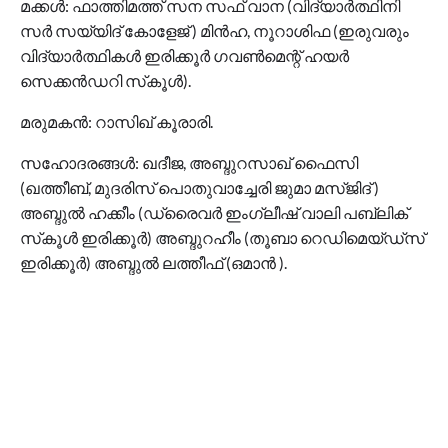
മക്കള്‍: ഫാത്തിമത്ത് സന സഫ് വാന (വിദ്യാര്‍ത്ഥിനി
സര്‍ സയ്യിദ് കോളേജ് ) മിന്‍ഹ, നൂറാശിഫ (ഇരുവരും
വിദ്യാര്‍ത്ഥികള്‍ ഇരിക്കൂര്‍ ഗവണ്‍മെന്റ് ഹയര്‍
സെക്കന്‍ഡറി സ്‌കൂള്‍).
മരുമകന്‍: റാസിഖ് കൂരാരി.
സഹോദരങ്ങള്‍: ഖദീജ, അബ്ദുറസാഖ് ഫൈസി
(ഖത്തീബ്, മുദരിസ് പൊതുവാച്ചേരി ജുമാ മസ്ജിദ് )
അബ്ദുല്‍ ഹക്കീം (ഡ്രൈവര്‍ ഇംഗ്ലീഷ് വാലി പബ്ലിക്
സ്‌കൂള്‍ ഇരിക്കൂര്‍) അബ്ദുറഹീം (തൂബാ റെഡിമെയ്ഡ്‌സ്
ഇരിക്കൂര്‍) അബ്ദുല്‍ ലത്തീഫ് (ഒമാന്‍ ).