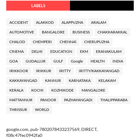
LABELS
ACCIDENT
ALAKKOD
ALAPPUZHA
ARALAM
AUTOMOTIVE
BANGALORE
BUSINESS
CHAKKARAKKAL
CHALOD
CHEMPERI
CHENNAl
CHERUPUZHA
ClNEMA
DELHI
EDUCATION
EKM
ERANAKULAM
GOA
GUDALLUR
GULF
Google
HEALTH
INDIA
IRIKKOOR
IRIKKUR
IRITTY
IRITTY/KAKKAYANGAD
KAKKAYANGAD
KANNUR
KARNATAKA
KELAKAM
KERALA
KOCHI
KOZHIKODE
MANGALORE
MATTANNUR
PANOOR
PAZHAYANGADI
THALIPPARABA
THRISSUR
WORLD
google.com, pub-7802078433237569, DIRECT,
f08c47fec0942fa0