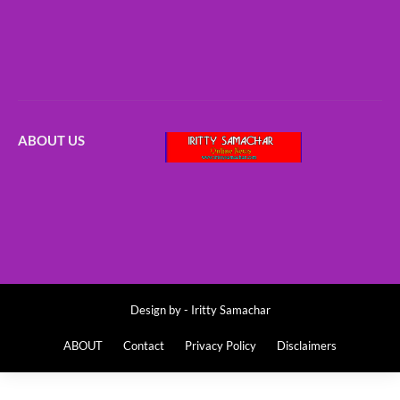
ABOUT US
Design by -
Iritty Samachar
ABOUT
Contact
Privacy Policy
Disclaimers