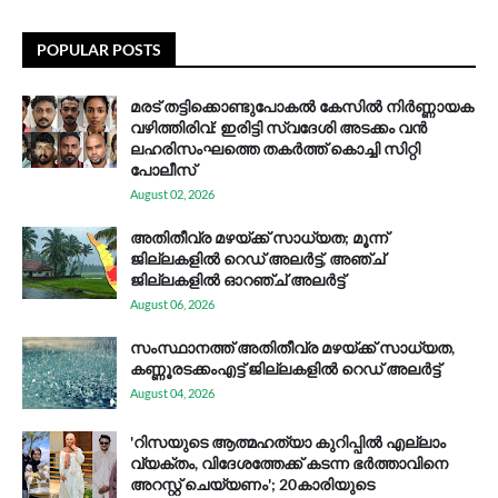
POPULAR POSTS
മരട് തട്ടിക്കൊണ്ടുപോകൽ കേസിൽ നിർണ്ണായക
വഴിത്തിരിവ്: ഇരിട്ടി സ്വദേശി അടക്കം വൻ
ലഹരിസംഘത്തെ തകർത്ത് കൊച്ചി സിറ്റി
പോലീസ്
August 02, 2026
അതിതീവ്ര മഴയ്ക്ക് സാധ്യത; മൂന്ന്
ജില്ലകളിൽ റെഡ് അലർട്ട്, അഞ്ച്
ജില്ലകളിൽ ഓറഞ്ച് അലർട്ട്
August 06, 2026
സം​സ്ഥാ​ന​ത്ത് അ​തി​തീ​വ്ര മ​ഴ​യ്ക്ക് സാ​ധ്യ​ത,
കണ്ണൂരടക്കംഎ​ട്ട് ജി​ല്ല​ക​ളി​ൽ റെ​ഡ് അ​ലർ​ട്ട്
August 04, 2026
'റിസയുടെ ആത്മഹത്യാ കുറിപ്പിൽ എല്ലാം
വ്യക്തം, വിദേശത്തേക്ക് കടന്ന ഭർത്താവിനെ
അറസ്റ്റ് ചെയ്യണം'; 20കാരിയുടെ