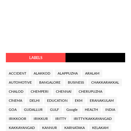
LABELS
ACCIDENT
ALAKKOD
ALAPPUZHA
ARALAM
AUTOMOTIVE
BANGALORE
BUSINESS
CHAKKARAKKAL
CHALOD
CHEMPERI
CHENNAl
CHERUPUZHA
ClNEMA
DELHI
EDUCATION
EKM
ERANAKULAM
GOA
GUDALLUR
GULF
Google
HEALTH
INDIA
IRIKKOOR
IRIKKUR
IRITTY
IRITTY/KAKKAYANGAD
KAKKAYANGAD
KANNUR
KARNATAKA
KELAKAM