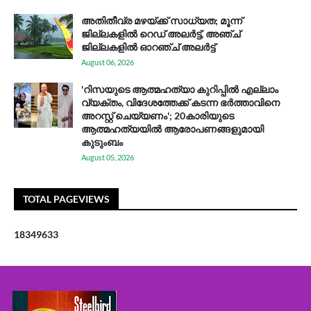
അതിതീവ്ര മഴയ്ക്ക് സാധ്യത; മൂന്ന്
ജില്ലകളിൽ റെഡ് അലർട്ട്, അഞ്ച്
ജില്ലകളിൽ ഓറഞ്ച് അലർട്ട്
August 06, 2026
'റിസയുടെ ആത്മഹത്യാ കുറിപ്പിൽ എല്ലാം
വ്യക്തം, വിദേശത്തേക്ക് കടന്ന ഭർത്താവിനെ
അറസ്റ്റ് ചെയ്യണം'; 20കാരിയുടെ
ആത്മഹത്യയിൽ ആരോപണങ്ങളുമായി
കുടുംബം
August 05, 2026
TOTAL PAGEVIEWS
1
8
3
4
9
6
3
3