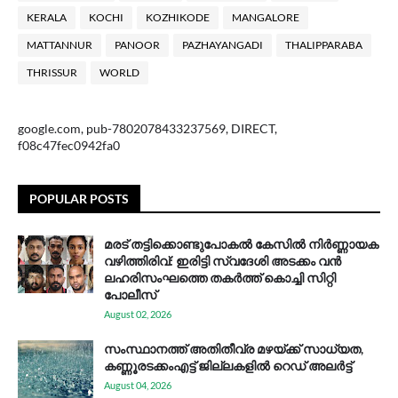
KERALA
KOCHI
KOZHIKODE
MANGALORE
MATTANNUR
PANOOR
PAZHAYANGADI
THALIPPARABA
THRISSUR
WORLD
google.com, pub-7802078433237569, DIRECT,
f08c47fec0942fa0
POPULAR POSTS
മരട് തട്ടിക്കൊണ്ടുപോകൽ കേസിൽ നിർണ്ണായക
വഴിത്തിരിവ്: ഇരിട്ടി സ്വദേശി അടക്കം വൻ
ലഹരിസംഘത്തെ തകർത്ത് കൊച്ചി സിറ്റി
പോലീസ്
August 02, 2026
സം​സ്ഥാ​ന​ത്ത് അ​തി​തീ​വ്ര മ​ഴ​യ്ക്ക് സാ​ധ്യ​ത,
കണ്ണൂരടക്കംഎ​ട്ട് ജി​ല്ല​ക​ളി​ൽ റെ​ഡ് അ​ലർ​ട്ട്
August 04, 2026