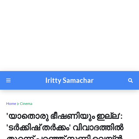
Iritty Samachar
Home
Cinema
'യാതൊരു ഭീഷണിയും ഇല്ല':
'ടര്‍ക്കിഷ് തര്‍ക്കം' വിവാദത്തില്‍
തുറന്ന് പറഞ്ഞ് സണ്ണി വെയ്ന്‍