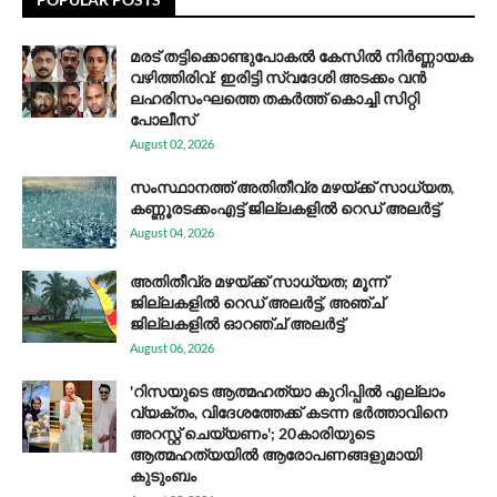
മരട് തട്ടിക്കൊണ്ടുപോകൽ കേസിൽ നിർണ്ണായക
വഴിത്തിരിവ്: ഇരിട്ടി സ്വദേശി അടക്കം വൻ
ലഹരിസംഘത്തെ തകർത്ത് കൊച്ചി സിറ്റി
പോലീസ്
August 02, 2026
സം​സ്ഥാ​ന​ത്ത് അ​തി​തീ​വ്ര മ​ഴ​യ്ക്ക് സാ​ധ്യ​ത,
കണ്ണൂരടക്കംഎ​ട്ട് ജി​ല്ല​ക​ളി​ൽ റെ​ഡ് അ​ലർ​ട്ട്
August 04, 2026
അതിതീവ്ര മഴയ്ക്ക് സാധ്യത; മൂന്ന്
ജില്ലകളിൽ റെഡ് അലർട്ട്, അഞ്ച്
ജില്ലകളിൽ ഓറഞ്ച് അലർട്ട്
August 06, 2026
'റിസയുടെ ആത്മഹത്യാ കുറിപ്പിൽ എല്ലാം
വ്യക്തം, വിദേശത്തേക്ക് കടന്ന ഭർത്താവിനെ
അറസ്റ്റ് ചെയ്യണം'; 20കാരിയുടെ
ആത്മഹത്യയിൽ ആരോപണങ്ങളുമായി
കുടുംബം