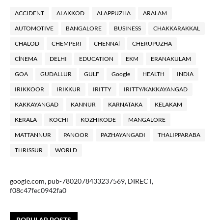
ACCIDENT
ALAKKOD
ALAPPUZHA
ARALAM
AUTOMOTIVE
BANGALORE
BUSINESS
CHAKKARAKKAL
CHALOD
CHEMPERI
CHENNAl
CHERUPUZHA
ClNEMA
DELHI
EDUCATION
EKM
ERANAKULAM
GOA
GUDALLUR
GULF
Google
HEALTH
INDIA
IRIKKOOR
IRIKKUR
IRITTY
IRITTY/KAKKAYANGAD
KAKKAYANGAD
KANNUR
KARNATAKA
KELAKAM
KERALA
KOCHI
KOZHIKODE
MANGALORE
MATTANNUR
PANOOR
PAZHAYANGADI
THALIPPARABA
THRISSUR
WORLD
google.com, pub-7802078433237569, DIRECT,
f08c47fec0942fa0
POPULAR POSTS