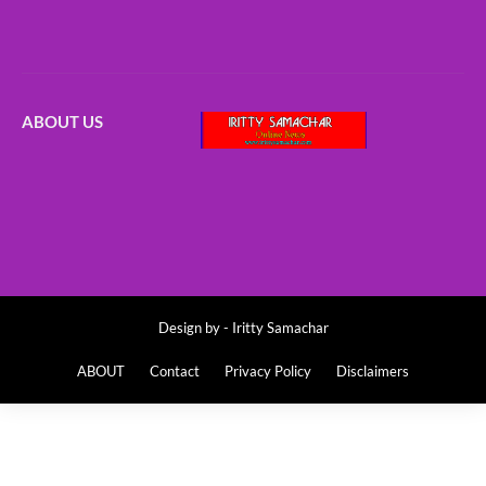
ABOUT US
Design by -
Iritty Samachar
ABOUT
Contact
Privacy Policy
Disclaimers