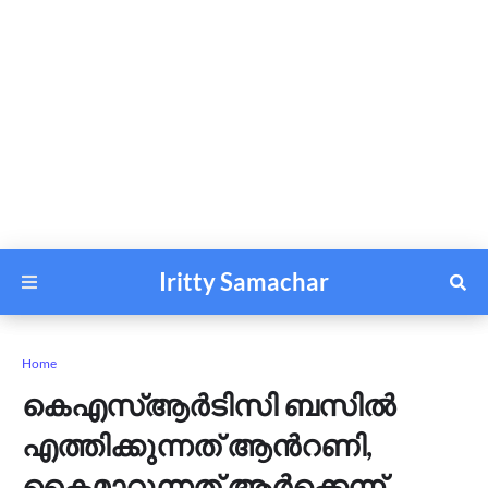
Iritty Samachar
Home
കെഎസ്ആർടിസി ബസിൽ
എത്തിക്കുന്നത് ആന്‍റണി,
കൈമാറുന്നത് ആർക്കെന്ന്