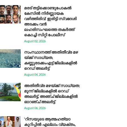
മരട് തട്ടിക്കൊണ്ടുപോകൽ
കേസിൽ നിർണ്ണായക
വഴിത്തിരിവ്: ഇരിട്ടി സ്വദേശി
അടക്കം വൻ
ലഹരിസംഘത്തെ തകർത്ത്
കൊച്ചി സിറ്റി പോലീസ്
August 02, 2026
സം​സ്ഥാ​ന​ത്ത് അ​തി​തീ​വ്ര മ​ഴ​
യ്ക്ക് സാ​ധ്യ​ത,
കണ്ണൂരടക്കംഎ​ട്ട് ജി​ല്ല​ക​ളി​ൽ
റെ​ഡ് അ​ലർ​ട്ട്
August 04, 2026
അതിതീവ്ര മഴയ്ക്ക് സാധ്യത;
മൂന്ന് ജില്ലകളിൽ റെഡ്
അലർട്ട്, അഞ്ച് ജില്ലകളിൽ
ഓറഞ്ച് അലർട്ട്
August 06, 2026
'റിസയുടെ ആത്മഹത്യാ
കുറിപ്പിൽ എല്ലാം വ്യക്തം,