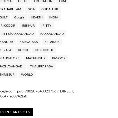
ClNEMA
DELHI
EDUCATION
EKM
ERANAKULAM
GOA
GUDALLUR
GULF
Google
HEALTH
INDIA
IRIKKOOR
IRIKKUR
IRITTY
IRITTY/KAKKAYANGAD
KAKKAYANGAD
KANNUR
KARNATAKA
KELAKAM
KERALA
KOCHI
KOZHIKODE
MANGALORE
MATTANNUR
PANOOR
PAZHAYANGADI
THALIPPARABA
THRISSUR
WORLD
oogle.com, pub-7802078433237569, DIRECT,
08c47fec0942fa0
POPULAR POSTS