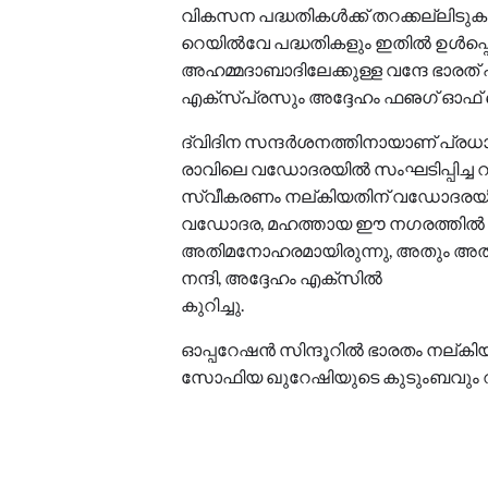
വികസന പദ്ധതികള്‍ക്ക് തറക്കല്ലിട
റെയില്‍വേ പദ്ധതികളും ഇതില്‍ ഉള്‍പ്പെ
അഹമ്മദാബാദിലേക്കുള്ള വന്ദേ ഭാരത്
എക്‌സ്പ്രസും അദ്ദേഹം ഫഌഗ് ഓഫ് 
ദ്വിദിന സന്ദര്‍ശനത്തിനായാണ് പ്രധാ
രാവിലെ വഡോദരയില്‍ സംഘടിപ്പിച്ച റ
സ്വീകരണം നല്കിയതിന് വഡോദരയിലെ ജന
വഡോദര, മഹത്തായ ഈ നഗരത്തില്‍ 
അതിമനോഹരമായിരുന്നു, അതും അതിര
നന്ദി, അദ്ദേഹം എക്‌സില്‍
കുറിച്ചു.
ഓപ്പറേഷന്‍ സിന്ദൂറില്‍ ഭാരതം നല്കിയ
സോഫിയ ഖുറേഷിയുടെ കുടുംബവും റാലി