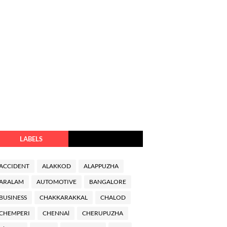
LABELS
ACCIDENT
ALAKKOD
ALAPPUZHA
ARALAM
AUTOMOTIVE
BANGALORE
BUSINESS
CHAKKARAKKAL
CHALOD
CHEMPERI
CHENNAl
CHERUPUZHA