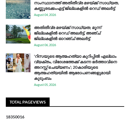
സം​സ്ഥാ​ന​ത്ത് അ​തി​തീ​വ്ര മ​ഴ​യ്ക്ക് സാ​ധ്യ​ത,
കണ്ണൂരടക്കംഎ​ട്ട് ജി​ല്ല​ക​ളി​ൽ റെ​ഡ് അ​ലർ​ട്ട്
August 04, 2026
അതിതീവ്ര മഴയ്ക്ക് സാധ്യത; മൂന്ന്
ജില്ലകളിൽ റെഡ് അലർട്ട്, അഞ്ച്
ജില്ലകളിൽ ഓറഞ്ച് അലർട്ട്
August 06, 2026
'റിസയുടെ ആത്മഹത്യാ കുറിപ്പിൽ എല്ലാം
വ്യക്തം, വിദേശത്തേക്ക് കടന്ന ഭർത്താവിനെ
അറസ്റ്റ് ചെയ്യണം'; 20കാരിയുടെ
ആത്മഹത്യയിൽ ആരോപണങ്ങളുമായി
കുടുംബം
August 05, 2026
TOTAL PAGEVIEWS
1
8
3
5
0
0
1
6