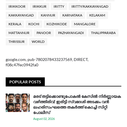
IRIKKOOR
IRIKKUR
IRITTY
IRITTY/KAKKAYANGAD
KAKKAYANGAD
KANNUR
KARNATAKA
KELAKAM
KERALA
KOCHI
KOZHIKODE
MANGALORE
MATTANNUR
PANOOR
PAZHAYANGADI
THALIPPARABA
THRISSUR
WORLD
google.com, pub-7802078433237569, DIRECT,
f08c47fec0942fa0
POPULAR POSTS
മരട് തട്ടിക്കൊണ്ടുപോകൽ കേസിൽ നിർണ്ണായക
വഴിത്തിരിവ്: ഇരിട്ടി സ്വദേശി അടക്കം വൻ
ലഹരിസംഘത്തെ തകർത്ത് കൊച്ചി സിറ്റി
പോലീസ്
August 02, 2026