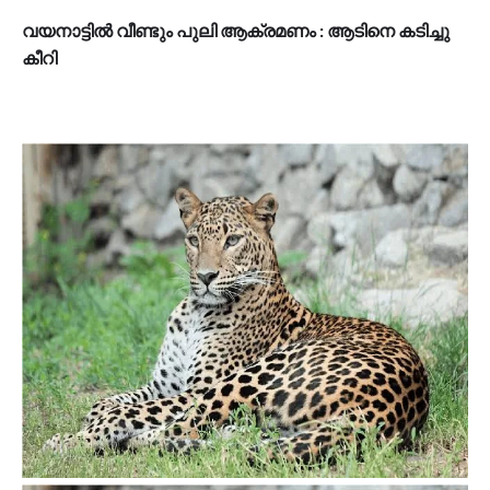
വയനാട്ടിൽ വീണ്ടും പുലി ആക്രമണം : ആടിനെ കടിച്ചു
കീറി