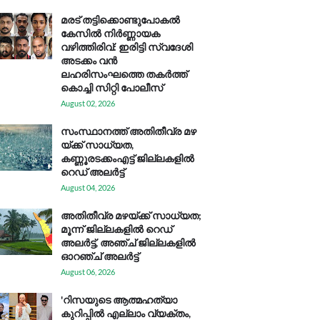
മരട് തട്ടിക്കൊണ്ടുപോകൽ
കേസിൽ നിർണ്ണായക
വഴിത്തിരിവ്: ഇരിട്ടി സ്വദേശി
അടക്കം വൻ
ലഹരിസംഘത്തെ തകർത്ത്
കൊച്ചി സിറ്റി പോലീസ്
August 02, 2026
സം​സ്ഥാ​ന​ത്ത് അ​തി​തീ​വ്ര മ​ഴ​
യ്ക്ക് സാ​ധ്യ​ത,
കണ്ണൂരടക്കംഎ​ട്ട് ജി​ല്ല​ക​ളി​ൽ
റെ​ഡ് അ​ലർ​ട്ട്
August 04, 2026
അതിതീവ്ര മഴയ്ക്ക് സാധ്യത;
മൂന്ന് ജില്ലകളിൽ റെഡ്
അലർട്ട്, അഞ്ച് ജില്ലകളിൽ
ഓറഞ്ച് അലർട്ട്
August 06, 2026
'റിസയുടെ ആത്മഹത്യാ
കുറിപ്പിൽ എല്ലാം വ്യക്തം,