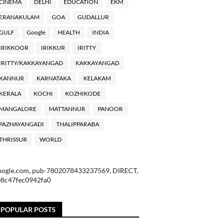
ClNEMA
DELHI
EDUCATION
EKM
ERANAKULAM
GOA
GUDALLUR
GULF
Google
HEALTH
INDIA
IRIKKOOR
IRIKKUR
IRITTY
IRITTY/KAKKAYANGAD
KAKKAYANGAD
KANNUR
KARNATAKA
KELAKAM
KERALA
KOCHI
KOZHIKODE
MANGALORE
MATTANNUR
PANOOR
PAZHAYANGADI
THALIPPARABA
THRISSUR
WORLD
oogle.com, pub-7802078433237569, DIRECT,
08c47fec0942fa0
POPULAR POSTS