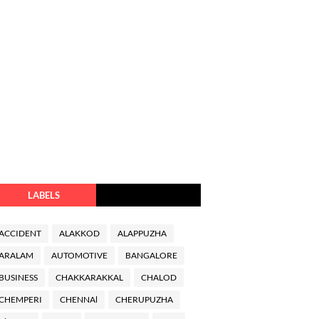
LABELS
ACCIDENT
ALAKKOD
ALAPPUZHA
ARALAM
AUTOMOTIVE
BANGALORE
BUSINESS
CHAKKARAKKAL
CHALOD
CHEMPERI
CHENNAl
CHERUPUZHA