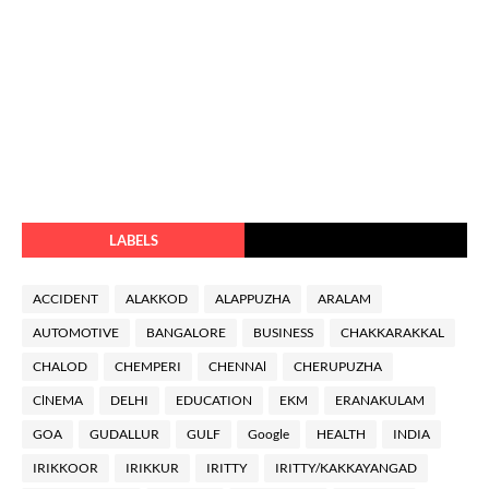
LABELS
ACCIDENT
ALAKKOD
ALAPPUZHA
ARALAM
AUTOMOTIVE
BANGALORE
BUSINESS
CHAKKARAKKAL
CHALOD
CHEMPERI
CHENNAl
CHERUPUZHA
ClNEMA
DELHI
EDUCATION
EKM
ERANAKULAM
GOA
GUDALLUR
GULF
Google
HEALTH
INDIA
IRIKKOOR
IRIKKUR
IRITTY
IRITTY/KAKKAYANGAD