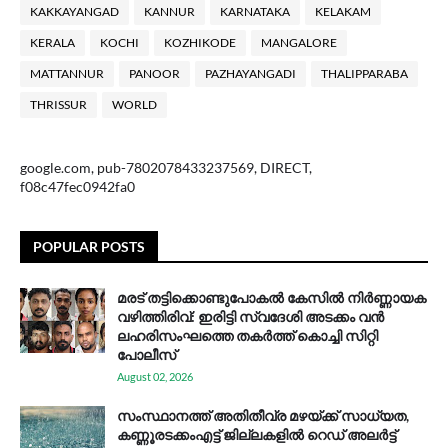
KAKKAYANGAD
KANNUR
KARNATAKA
KELAKAM
KERALA
KOCHI
KOZHIKODE
MANGALORE
MATTANNUR
PANOOR
PAZHAYANGADI
THALIPPARABA
THRISSUR
WORLD
google.com, pub-7802078433237569, DIRECT,
f08c47fec0942fa0
POPULAR POSTS
മരട് തട്ടിക്കൊണ്ടുപോകൽ കേസിൽ നിർണ്ണായക
വഴിത്തിരിവ്: ഇരിട്ടി സ്വദേശി അടക്കം വൻ
ലഹരിസംഘത്തെ തകർത്ത് കൊച്ചി സിറ്റി
പോലീസ്
August 02, 2026
സം​സ്ഥാ​ന​ത്ത് അ​തി​തീ​വ്ര മ​ഴ​യ്ക്ക് സാ​ധ്യ​ത,
കണ്ണൂരടക്കംഎ​ട്ട് ജി​ല്ല​ക​ളി​ൽ റെ​ഡ് അ​ലർ​ട്ട്