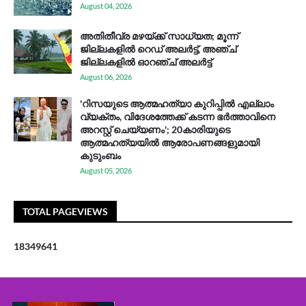
August 04, 2026
അതിതീവ്ര മഴയ്ക്ക് സാധ്യത; മൂന്ന്
ജില്ലകളിൽ റെഡ് അലർട്ട്, അഞ്ച്
ജില്ലകളിൽ ഓറഞ്ച് അലർട്ട്
August 06, 2026
'റിസയുടെ ആത്മഹത്യാ കുറിപ്പിൽ എല്ലാം
വ്യക്തം, വിദേശത്തേക്ക് കടന്ന ഭർത്താവിനെ
അറസ്റ്റ് ചെയ്യണം'; 20കാരിയുടെ
ആത്മഹത്യയിൽ ആരോപണങ്ങളുമായി
കുടുംബം
August 05, 2026
TOTAL PAGEVIEWS
1
8
3
4
9
6
4
1