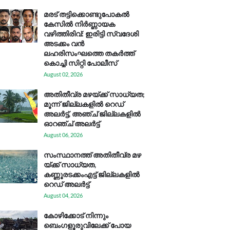
മരട് തട്ടിക്കൊണ്ടുപോകൽ
കേസിൽ നിർണ്ണായക
വഴിത്തിരിവ്: ഇരിട്ടി സ്വദേശി
അടക്കം വൻ
ലഹരിസംഘത്തെ തകർത്ത്
കൊച്ചി സിറ്റി പോലീസ്
August 02, 2026
അതിതീവ്ര മഴയ്ക്ക് സാധ്യത;
മൂന്ന് ജില്ലകളിൽ റെഡ്
അലർട്ട്, അഞ്ച് ജില്ലകളിൽ
ഓറഞ്ച് അലർട്ട്
August 06, 2026
സം​സ്ഥാ​ന​ത്ത് അ​തി​തീ​വ്ര മ​ഴ​
യ്ക്ക് സാ​ധ്യ​ത,
കണ്ണൂരടക്കംഎ​ട്ട് ജി​ല്ല​ക​ളി​ൽ
റെ​ഡ് അ​ലർ​ട്ട്
August 04, 2026
കോഴിക്കോട് നിന്നും
ബെംഗളൂരുവിലേക്ക് പോയ