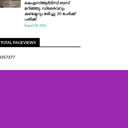
കെഎസ്ആര്‍ടിസി ബസ്
മറിഞ്ഞു; ഡ്രൈവറും
കണ്ടക്ടറും മരിച്ചു: 20 പേര്‍ക്ക്
പരിക്ക്
August 08, 2026
TOTAL PAGEVIEWS
8
3
5
7
2
7
7