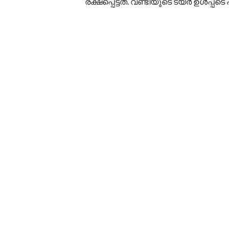
രക്ഷപ്പെട്ടത്. വണ്ടിയുടെ ടയര്‍ ഉള്‍പ്പട