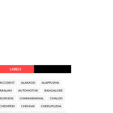
LABELS
ACCIDENT
ALAKKOD
ALAPPUZHA
ARALAM
AUTOMOTIVE
BANGALORE
BUSINESS
CHAKKARAKKAL
CHALOD
CHEMPERI
CHENNAl
CHERUPUZHA