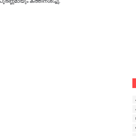
െ പൂര്‍ണ്ണമായും കത്തിനശിച്ചു.