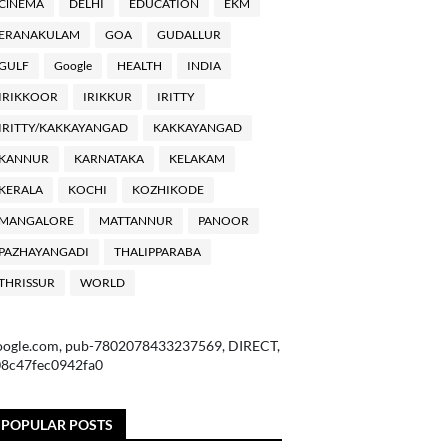
ClNEMA
DELHI
EDUCATION
EKM
ERANAKULAM
GOA
GUDALLUR
GULF
Google
HEALTH
INDIA
IRIKKOOR
IRIKKUR
IRITTY
IRITTY/KAKKAYANGAD
KAKKAYANGAD
KANNUR
KARNATAKA
KELAKAM
KERALA
KOCHI
KOZHIKODE
MANGALORE
MATTANNUR
PANOOR
PAZHAYANGADI
THALIPPARABA
THRISSUR
WORLD
oogle.com, pub-7802078433237569, DIRECT,
08c47fec0942fa0
POPULAR POSTS