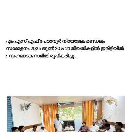
എം.എസ്.എഫ് പേരാവൂർ നിയോജക മണ്ഡലം
സമ്മേളനം 2025 ജൂൺ 20 & 21തീയതികളിൽ ഇരിട്ടിയിൽ
:
സംഘാടക സമിതി രൂപീകരിച്ചു .