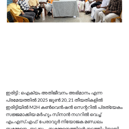
ഇരിട്ടി : ഐക്യം അതിജീവനം അഭിമാനം എന്ന
പ്രമേയത്തിൽ 2025 ജൂൺ 20, 21 തീയതികളിൽ
ഇരിട്ടിയിൽ M2H കൺവെൻഷൻ സെന്ററിൽ പ്രത്യേകം
സജ്ജമാക്കിയ മർഹൂം സിനാൻ നഗറിൽ വെച്ച്
എം.എസ്.എഫ് പേരാവൂർ നിയോജക മണ്ഡലം
സമ്മേളനം നടക്കും. സമ്മേളനത്തിന്റെ നടത്തിപ്പിനായി