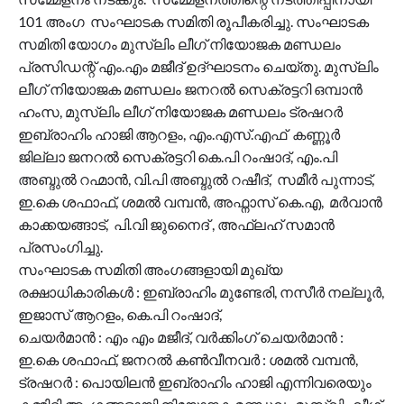
101 അംഗ സംഘാടക സമിതി രൂപീകരിച്ചു. സംഘാടക
സമിതി യോഗം മുസ്‌ലിം ലീഗ് നിയോജക മണ്ഡലം
പ്രസിഡന്റ്‌ എം.എം മജീദ് ഉദ്ഘാടനം ചെയ്തു. മുസ്‌ലിം
ലീഗ് നിയോജക മണ്ഡലം ജനറൽ സെക്രട്ടറി ഒമ്പാൻ
ഹംസ, മുസ്‌ലിം ലീഗ് നിയോജക മണ്ഡലം ട്രഷറർ
ഇബ്രാഹിം ഹാജി ആറളം, എം.എസ്.എഫ് കണ്ണൂർ
ജില്ലാ ജനറൽ സെക്രട്ടറി കെ.പി റംഷാദ്, എം.പി
അബ്ദുൽ റഹ്മാൻ, വി.പി അബ്ദുൽ റഷീദ്, സമീർ പുന്നാട്,
ഇ.കെ ശഫാഫ്, ശമൽ വമ്പൻ, അഫ്നാസ് കെ.എ, മർവാൻ
കാക്കയങ്ങാട്, പി.വി ജുനൈദ് , അഫ്ലഹ് സമാൻ
പ്രസംഗിച്ചു.
സംഘാടക സമിതി അംഗങ്ങളായി മുഖ്യ
രക്ഷാധികാരികൾ : ഇബ്രാഹിം മുണ്ടേരി, നസീർ നല്ലൂർ,
ഇജാസ് ആറളം, കെ.പി റംഷാദ്,
ചെയർമാൻ : എം എം മജീദ്, വർക്കിംഗ്‌ ചെയർമാൻ :
ഇ.കെ ശഫാഫ്, ജനറൽ കൺവീനവർ : ശമൽ വമ്പൻ,
ട്രഷറർ : പൊയിലൻ ഇബ്രാഹിം ഹാജി എന്നിവരെയും