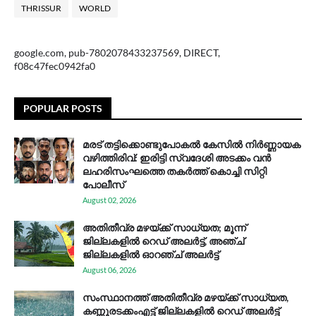
THRISSUR
WORLD
google.com, pub-7802078433237569, DIRECT,
f08c47fec0942fa0
POPULAR POSTS
മരട് തട്ടിക്കൊണ്ടുപോകൽ കേസിൽ നിർണ്ണായക
വഴിത്തിരിവ്: ഇരിട്ടി സ്വദേശി അടക്കം വൻ
ലഹരിസംഘത്തെ തകർത്ത് കൊച്ചി സിറ്റി
പോലീസ്
August 02, 2026
അതിതീവ്ര മഴയ്ക്ക് സാധ്യത; മൂന്ന്
ജില്ലകളിൽ റെഡ് അലർട്ട്, അഞ്ച്
ജില്ലകളിൽ ഓറഞ്ച് അലർട്ട്
August 06, 2026
സം​സ്ഥാ​ന​ത്ത് അ​തി​തീ​വ്ര മ​ഴ​യ്ക്ക് സാ​ധ്യ​ത,
കണ്ണൂരടക്കംഎ​ട്ട് ജി​ല്ല​ക​ളി​ൽ റെ​ഡ് അ​ലർ​ട്ട്