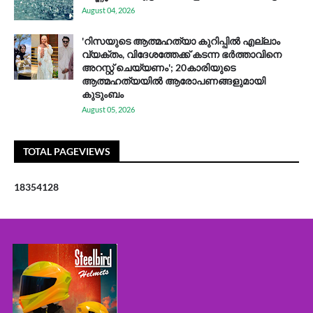
August 04, 2026
'റിസയുടെ ആത്മഹത്യാ കുറിപ്പിൽ എല്ലാം
വ്യക്തം, വിദേശത്തേക്ക് കടന്ന ഭർത്താവിനെ
അറസ്റ്റ് ചെയ്യണം'; 20കാരിയുടെ
ആത്മഹത്യയിൽ ആരോപണങ്ങളുമായി
കുടുംബം
August 05, 2026
TOTAL PAGEVIEWS
1
8
3
5
4
1
2
8