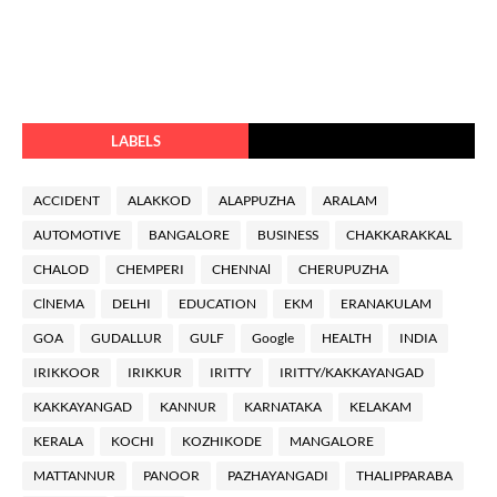
LABELS
ACCIDENT
ALAKKOD
ALAPPUZHA
ARALAM
AUTOMOTIVE
BANGALORE
BUSINESS
CHAKKARAKKAL
CHALOD
CHEMPERI
CHENNAl
CHERUPUZHA
ClNEMA
DELHI
EDUCATION
EKM
ERANAKULAM
GOA
GUDALLUR
GULF
Google
HEALTH
INDIA
IRIKKOOR
IRIKKUR
IRITTY
IRITTY/KAKKAYANGAD
KAKKAYANGAD
KANNUR
KARNATAKA
KELAKAM
KERALA
KOCHI
KOZHIKODE
MANGALORE
MATTANNUR
PANOOR
PAZHAYANGADI
THALIPPARABA