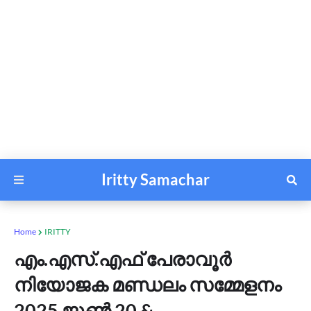
Iritty Samachar
Home
IRITTY
എം.എസ്.എഫ് പേരാവൂർ
നിയോജക മണ്ഡലം സമ്മേളനം
2025 ജൂൺ 20 &