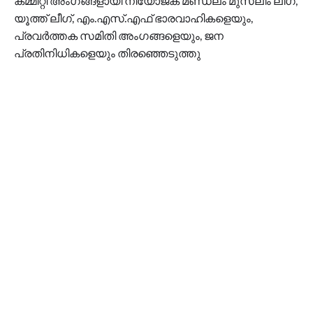
കമ്മിറ്റി അംഗങ്ങളായി നിയോജക മണ്ഡലം മുസ്‌ലിം ലീഗ്,
യൂത്ത് ലീഗ്, എം.എസ്.എഫ് ഭാരവാഹികളെയും,
പ്രവർത്തക സമിതി അംഗങ്ങളെയും, ജന
പ്രതിനിധികളെയും തിരഞ്ഞെടുത്തു