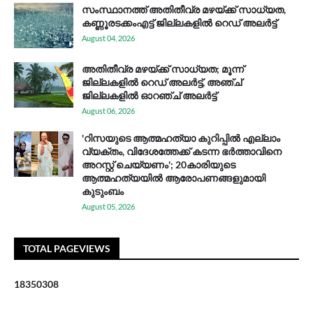
സം​സ്ഥാ​ന​ത്ത് അ​തി​തീ​വ്ര മ​ഴ​യ്ക്ക് സാ​ധ്യ​ത,
കണ്ണൂരടക്കംഎ​ട്ട് ജി​ല്ല​ക​ളി​ൽ റെ​ഡ് അ​ലർ​ട്ട്
August 04, 2026
അതിതീവ്ര മഴയ്ക്ക് സാധ്യത; മൂന്ന്
ജില്ലകളിൽ റെഡ് അലർട്ട്, അഞ്ച്
ജില്ലകളിൽ ഓറഞ്ച് അലർട്ട്
August 06, 2026
'റിസയുടെ ആത്മഹത്യാ കുറിപ്പിൽ എല്ലാം
വ്യക്തം, വിദേശത്തേക്ക് കടന്ന ഭർത്താവിനെ
അറസ്റ്റ് ചെയ്യണം'; 20കാരിയുടെ
ആത്മഹത്യയിൽ ആരോപണങ്ങളുമായി
കുടുംബം
August 05, 2026
TOTAL PAGEVIEWS
1
8
3
5
0
3
0
8