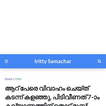
Iritty Samachar
Home
TVM
ആറ് പേരെ വിവാഹം ചെയ്ത്
കടന്ന് കളഞ്ഞു, പിടിവീണത് 7-ാം
കല്യാണത്തിന് തൊട്ട് മുമ്പ്;