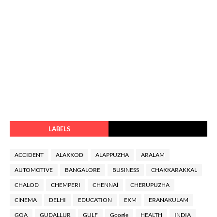
LABELS
ACCIDENT
ALAKKOD
ALAPPUZHA
ARALAM
AUTOMOTIVE
BANGALORE
BUSINESS
CHAKKARAKKAL
CHALOD
CHEMPERI
CHENNAl
CHERUPUZHA
ClNEMA
DELHI
EDUCATION
EKM
ERANAKULAM
GOA
GUDALLUR
GULF
Google
HEALTH
INDIA