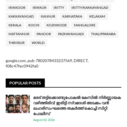
IRIKKOOR
IRIKKUR
IRITTY
IRITTY/KAKKAYANGAD
KAKKAYANGAD
KANNUR
KARNATAKA
KELAKAM
KERALA
KOCHI
KOZHIKODE
MANGALORE
MATTANNUR
PANOOR
PAZHAYANGADI
THALIPPARABA
THRISSUR
WORLD
google.com, pub-7802078433237569, DIRECT,
f08c47fec0942fa0
POPULAR POSTS
മരട് തട്ടിക്കൊണ്ടുപോകൽ കേസിൽ നിർണ്ണായക
വഴിത്തിരിവ്: ഇരിട്ടി സ്വദേശി അടക്കം വൻ
ലഹരിസംഘത്തെ തകർത്ത് കൊച്ചി സിറ്റി
പോലീസ്
August 02, 2026