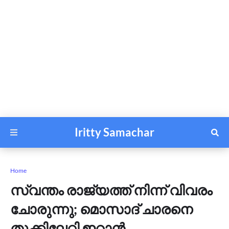
Iritty Samachar
Home
സ്വന്തം രാജ്യത്ത് നിന്ന് വിവരം
ചോരുന്നു; മൊസാദ് ചാരനെ
തൂക്കിലേറ്റി ഇറാൻ