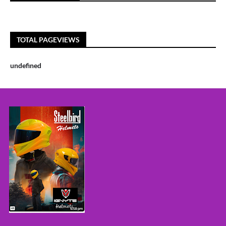
TOTAL PAGEVIEWS
u
n
d
e
f
n
e
d