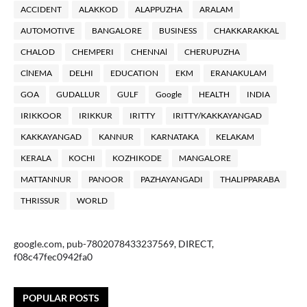
ACCIDENT
ALAKKOD
ALAPPUZHA
ARALAM
AUTOMOTIVE
BANGALORE
BUSINESS
CHAKKARAKKAL
CHALOD
CHEMPERI
CHENNAl
CHERUPUZHA
ClNEMA
DELHI
EDUCATION
EKM
ERANAKULAM
GOA
GUDALLUR
GULF
Google
HEALTH
INDIA
IRIKKOOR
IRIKKUR
IRITTY
IRITTY/KAKKAYANGAD
KAKKAYANGAD
KANNUR
KARNATAKA
KELAKAM
KERALA
KOCHI
KOZHIKODE
MANGALORE
MATTANNUR
PANOOR
PAZHAYANGADI
THALIPPARABA
THRISSUR
WORLD
google.com, pub-7802078433237569, DIRECT,
f08c47fec0942fa0
POPULAR POSTS