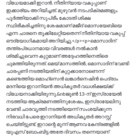
വിധേയമാക്കി ഇറാൻ. നീതിന്യായ വകുപ്പാണ്
ഇക്കാര്യം അറിയിച്ചത്. മുഴുവൻ നടപടിക്രമങ്ങളും
പൂർത്തിയാക്കി സുപ്രീം കോടതി ശിക്ഷ
സ്ഥിരീകരിച്ചതിനു ശേഷമാണ് മജീദ് മൊസയേബിയെ
എന്ന ചാരനെ തൂക്കിലേറ്റിയതെന്ന് നീതിന്യായ വകുപ്പ്
ഔദ്യോ​ഗികമായി അറിയിച്ചു.</p><p>മൊസാദിന്
തന്ത്രപ്രധാനമായ വിവരങ്ങൾ നൽകാൻ
ശ്രമിച്ചുവെന്ന കുറ്റമാണ് അദ്ദേഹത്തിനെതിരെ
ചുമത്തിയിരുന്നത്. മെയ് മാസത്തിൽ, മൊസാദിന് വേണ്ടി
ചാരപ്പണി നടത്തിയതിന് കുറ്റക്കാരനാണെന്ന്
കണ്ടെത്തിയ മൊഹ്‌സെൻ ലങ്കാർനെഷിൻ പെദ്രാം
മദനിയെ ഇറാനിയൻ അധികൃതർ വധശിക്ഷയ്ക്ക്
വിധേയനാക്കിയിരുന്നു.&nbജൂൺ 13-ന് ഇസ്രായേൽ
നടത്തിയ ആക്രമണത്തിനുശേഷം, ഇസ്രായേലിനു
വേണ്ടി ചാരവൃത്തി നടത്തിയെന്ന് സംശയിക്കുന്ന
നിരവധി പേരെ ഇറാനിയൻ അധികൃതർ അറസ്റ്റ്
ചെയ്തിട്ടുണ്ട്. ഇറാന്റെ മൂന്ന് ആണവ കേന്ദ്രങ്ങളിൽ
യുഎസ് ബോംബിട്ട അതേ ദിവസം തന്നെയാണ്