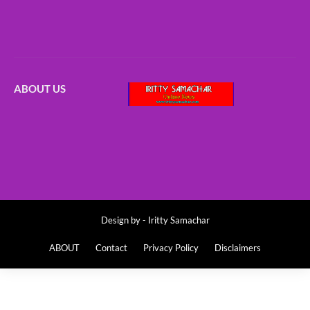
ABOUT US
Design by -
Iritty Samachar
ABOUT
Contact
Privacy Policy
Disclaimers