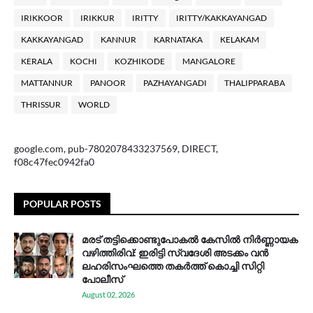
IRIKKOOR
IRIKKUR
IRITTY
IRITTY/KAKKAYANGAD
KAKKAYANGAD
KANNUR
KARNATAKA
KELAKAM
KERALA
KOCHI
KOZHIKODE
MANGALORE
MATTANNUR
PANOOR
PAZHAYANGADI
THALIPPARABA
THRISSUR
WORLD
google.com, pub-7802078433237569, DIRECT,
f08c47fec0942fa0
POPULAR POSTS
മരട് തട്ടിക്കൊണ്ടുപോകൽ കേസിൽ നിർണ്ണായക
വഴിത്തിരിവ്: ഇരിട്ടി സ്വദേശി അടക്കം വൻ
ലഹരിസംഘത്തെ തകർത്ത് കൊച്ചി സിറ്റി
പോലീസ്
August 02, 2026