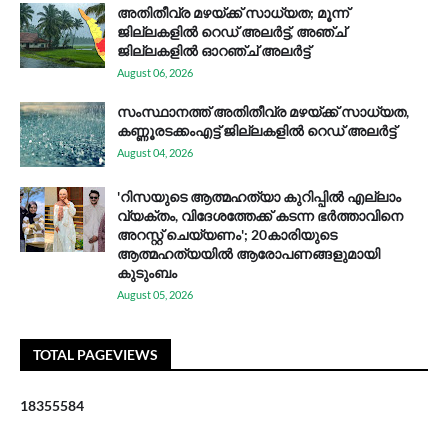
അതിതീവ്ര മഴയ്ക്ക് സാധ്യത; മൂന്ന്
ജില്ലകളിൽ റെഡ് അലർട്ട്, അഞ്ച്
ജില്ലകളിൽ ഓറഞ്ച് അലർട്ട്
August 06, 2026
സം​സ്ഥാ​ന​ത്ത് അ​തി​തീ​വ്ര മ​ഴ​യ്ക്ക് സാ​ധ്യ​ത,
കണ്ണൂരടക്കംഎ​ട്ട് ജി​ല്ല​ക​ളി​ൽ റെ​ഡ് അ​ലർ​ട്ട്
August 04, 2026
'റിസയുടെ ആത്മഹത്യാ കുറിപ്പിൽ എല്ലാം
വ്യക്തം, വിദേശത്തേക്ക് കടന്ന ഭർത്താവിനെ
അറസ്റ്റ് ചെയ്യണം'; 20കാരിയുടെ
ആത്മഹത്യയിൽ ആരോപണങ്ങളുമായി
കുടുംബം
August 05, 2026
TOTAL PAGEVIEWS
1
8
3
5
5
5
8
4