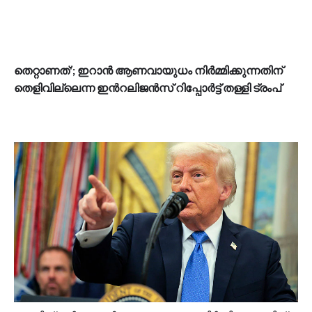
തെറ്റാണത്'; ഇറാൻ ആണവായുധം നിർമ്മിക്കുന്നതിന്
തെളിവില്ലെന്ന ഇന്‍റലിജൻസ് റിപ്പോർട്ട് തള്ളി ട്രംപ്