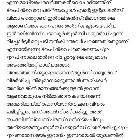
എന്ന മാധ്യമപ്രവർത്തകന്‍റെ ചോദ്യത്തിന്
ട്രംപിന്‍റെ മറുപടി- "അപ്പോൾ എന്റെ ഇന്റലിജൻസ്
വിഭാഗം തെറ്റാണ്. ഇന്‍റലിജൻസ് വിഭാഗത്തിലെ
ആരാണ് അങ്ങനെ പറഞ്ഞത്?നിങ്ങളുടെ ദേശീയ
ഇന്‍റലിജൻസ് ഡയറക്ടർ തുൾസി ഗബ്ബാർഡ് എന്ന്
റിപ്പോർട്ടർ മറുപടി നൽകി. "അവർ പറഞ്ഞത് തെറ്റാണ്"
എന്നായിരുന്നു ട്രംപിന്‍റെ പ്രതികരണം.</p>
<p>പിന്നാലെ തന്‍റെ റിപ്പോർട്ടിലെ ഒരു ഭാഗം
അടർത്തിമാറ്റി മാധ്യമങ്ങൾ
വ്യാഖ്യാനിക്കുകയാണെന്ന് തുൾസി ഗബ്ബാർഡ്
വിമർശിച്ചു. തീരുമാനമെടുത്താൽ ആഴ്ചകൾ
അല്ലെങ്കിൽ മാസങ്ങൾക്കുള്ളിൽ ഇറാന്
ആണവായുധം നിർമ്മിക്കാൻ കഴിയുമെന്ന്
അമേരിക്കയ്ക്ക് രഹസ്യാന്വേഷണ വിവരം
ലഭിച്ചിട്ടുണ്ടെന്ന് അവർ വിശദീകരിച്ചു. അത്
സംഭവിക്കില്ലെന്ന് പ്രസിഡന്‍റ് ട്രംപിനും
അറിയാമെന്നും തുൾസി ഗബ്ബാർഡ് വിശദീകരിച്ചു.</p>
<p>അതേസമയം ഇറാൻ - ഇസ്രയേൽ യുദ്ധത്തിൽ