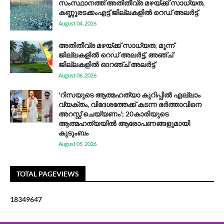
സം​സ്ഥാ​ന​ത്ത് അ​തി​തീ​വ്ര മ​ഴ​യ്ക്ക് സാ​ധ്യ​ത,
കണ്ണൂരടക്കംഎ​ട്ട് ജി​ല്ല​ക​ളി​ൽ റെ​ഡ് അ​ലർ​ട്ട്
August 04, 2026
അതിതീവ്ര മഴയ്ക്ക് സാധ്യത; മൂന്ന്
ജില്ലകളിൽ റെഡ് അലർട്ട്, അഞ്ച്
ജില്ലകളിൽ ഓറഞ്ച് അലർട്ട്
August 06, 2026
'റിസയുടെ ആത്മഹത്യാ കുറിപ്പിൽ എല്ലാം
വ്യക്തം, വിദേശത്തേക്ക് കടന്ന ഭർത്താവിനെ
അറസ്റ്റ് ചെയ്യണം'; 20കാരിയുടെ
ആത്മഹത്യയിൽ ആരോപണങ്ങളുമായി
കുടുംബം
August 05, 2026
TOTAL PAGEVIEWS
1
8
3
4
9
6
4
7