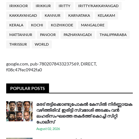
IRIKKOOR
IRIKKUR
IRITTY
IRITTY/KAKKAYANGAD
KAKKAYANGAD
KANNUR
KARNATAKA
KELAKAM
KERALA
KOCHI
KOZHIKODE
MANGALORE
MATTANNUR
PANOOR
PAZHAYANGADI
THALIPPARABA
THRISSUR
WORLD
google.com, pub-7802078433237569, DIRECT,
f08c47fec0942fa0
POPULAR POSTS
മരട് തട്ടിക്കൊണ്ടുപോകൽ കേസിൽ നിർണ്ണായക
വഴിത്തിരിവ്: ഇരിട്ടി സ്വദേശി അടക്കം വൻ
ലഹരിസംഘത്തെ തകർത്ത് കൊച്ചി സിറ്റി
പോലീസ്
August 02, 2026