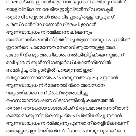
വാഷിങ്ടണ്‍: ഇറാൻ ആണവായുധം നിർമ്മിക്കുന്നതിന്
തെളിവില്ലെന്ന ദേശീയ ഇന്റലിജൻസ് ഡയറക്ടർ
തുൾസി ഗബ്ബാർഡിന്‍റെ റിപ്പോർട്ട് തള്ളി യുഎസ്
പ്രസിഡന്‍റ് ഡോണൾഡ് ട്രംപ്. ഇറാൻ
ആണവായുധം നിർമ്മിക്കുന്നില്ലെന്നും
താൽക്കാലികമായി നിർത്തിവച്ച ആണവായുധ പദ്ധതിക്ക്
ഇറാന്‍റെ പരമോന്നത നേതാവ് ആയത്തുള്ള അലി
ഖമേനി വീണ്ടും അംഗീകാരം നൽകിയിട്ടില്ലെന്നുമാണ്
മാർച്ച് 25ന് തുൾസി ഗബ്ബാർഡ് കോണ്‍ഗ്രസിൽ
സമർപ്പിച്ച റിപ്പോർട്ടിൽ പറയുന്നത്. ഇത്
തെറ്റാണെന്നാണ് ട്രംപ് പറയുന്നത്.</p><p>ഇറാൻ
ആണവായുധ നിർമാണത്തിന്‍റെ അവസാന
ഘട്ടത്തിലാണെന്ന് ട്രംപ് ആരോപിച്ചു.
രഹസ്യാന്വേഷണ വിഭാഗത്തിന്റെ കണ്ടെത്തൽ
തന്‍റെ അവകാശവാദങ്ങൾക്ക് വിരുദ്ധമാണെന്നത് താൻ
കാര്യമാക്കുന്നില്ലെന്നും ട്രംപ് പ്രതികരിച്ചു.ഇറാൻ
ആണവായുധം നിർമിക്കുന്നു എന്നതിന് തെളിവില്ലെന്ന്
താങ്കളുടെ ഇന്‍റലിജൻസ് വിഭാഗം പറയുന്നുണ്ടല്ലോ