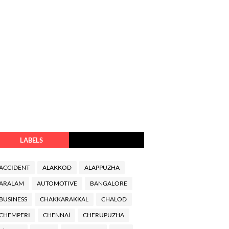
LABELS
ACCIDENT
ALAKKOD
ALAPPUZHA
ARALAM
AUTOMOTIVE
BANGALORE
BUSINESS
CHAKKARAKKAL
CHALOD
CHEMPERI
CHENNAl
CHERUPUZHA