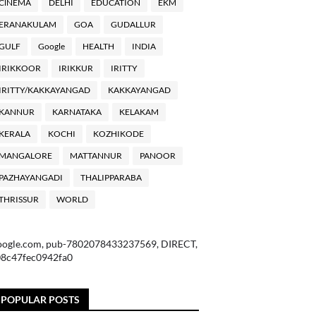
ClNEMA
DELHI
EDUCATION
EKM
ERANAKULAM
GOA
GUDALLUR
GULF
Google
HEALTH
INDIA
IRIKKOOR
IRIKKUR
IRITTY
IRITTY/KAKKAYANGAD
KAKKAYANGAD
KANNUR
KARNATAKA
KELAKAM
KERALA
KOCHI
KOZHIKODE
MANGALORE
MATTANNUR
PANOOR
PAZHAYANGADI
THALIPPARABA
THRISSUR
WORLD
oogle.com, pub-7802078433237569, DIRECT,
08c47fec0942fa0
POPULAR POSTS