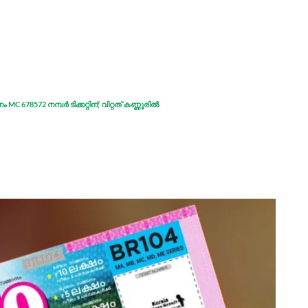
MC 678572 നമ്പർ ടിക്കറ്റിന്; വിറ്റത് കണ്ണൂരിൽ