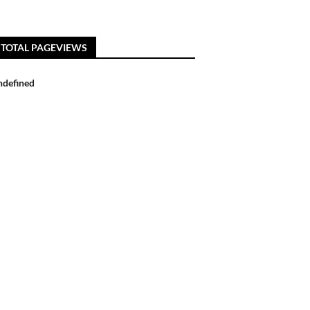
TOTAL PAGEVIEWS
n
d
e
f
n
e
d