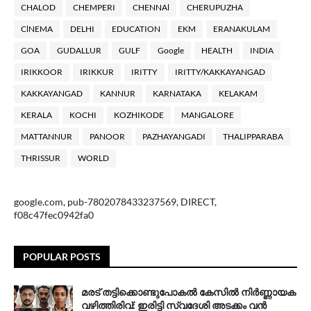
CHALOD
CHEMPERI
CHENNAl
CHERUPUZHA
ClNEMA
DELHI
EDUCATION
EKM
ERANAKULAM
GOA
GUDALLUR
GULF
Google
HEALTH
INDIA
IRIKKOOR
IRIKKUR
IRITTY
IRITTY/KAKKAYANGAD
KAKKAYANGAD
KANNUR
KARNATAKA
KELAKAM
KERALA
KOCHI
KOZHIKODE
MANGALORE
MATTANNUR
PANOOR
PAZHAYANGADI
THALIPPARABA
THRISSUR
WORLD
google.com, pub-7802078433237569, DIRECT,
f08c47fec0942fa0
POPULAR POSTS
മരട് തട്ടിക്കൊണ്ടുപോകൽ കേസിൽ നിർണ്ണായക
വഴിത്തിരിവ്: ഇരിട്ടി സ്വദേശി അടക്കം വൻ