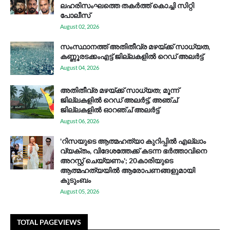
ലഹരിസംഘത്തെ തകർത്ത് കൊച്ചി സിറ്റി
പോലീസ്
August 02, 2026
സം​സ്ഥാ​ന​ത്ത് അ​തി​തീ​വ്ര മ​ഴ​യ്ക്ക് സാ​ധ്യ​ത,
കണ്ണൂരടക്കംഎ​ട്ട് ജി​ല്ല​ക​ളി​ൽ റെ​ഡ് അ​ലർ​ട്ട്
August 04, 2026
അതിതീവ്ര മഴയ്ക്ക് സാധ്യത; മൂന്ന്
ജില്ലകളിൽ റെഡ് അലർട്ട്, അഞ്ച്
ജില്ലകളിൽ ഓറഞ്ച് അലർട്ട്
August 06, 2026
'റിസയുടെ ആത്മഹത്യാ കുറിപ്പിൽ എല്ലാം
വ്യക്തം, വിദേശത്തേക്ക് കടന്ന ഭർത്താവിനെ
അറസ്റ്റ് ചെയ്യണം'; 20കാരിയുടെ
ആത്മഹത്യയിൽ ആരോപണങ്ങളുമായി
കുടുംബം
August 05, 2026
TOTAL PAGEVIEWS