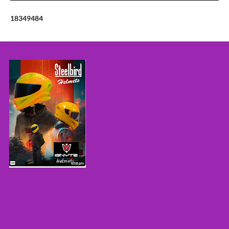
1
8
3
4
9
4
8
4