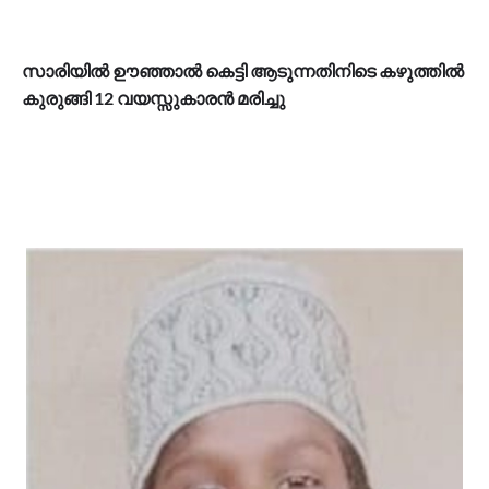
സാരിയിൽ ഊഞ്ഞാൽ കെട്ടി ആടുന്നതിനിടെ കഴുത്തിൽ
കുരുങ്ങി 12 വയസ്സുകാരൻ മരിച്ചു