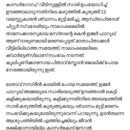
കാസർഗോഡ് :വീടിനുള്ളിൽ സാരി ഉപയോഗിച്ച്
ഊഞ്ഞാലാടുന്നതിനിടെ കഴുത്തിൽ കുരുങ്ങി 12
വയസ്സുകാരൻ ശ്വാസം മുട്ടി മരിച്ചു. ആന്ധ്രാപ്രദേശ്
ചിറ്റൂർ സ്വദേശിയും നാലാംമൈലിൽ
താമസക്കാരനുമായ മസ്‌താന്റെ മകൻ ഉമ്മർ ഫാറൂഖ്
ആണ് ദാരുണമായി മരണപ്പെട്ടത്. മാതാപിതാക്കൾ
വീട്ടിലില്ലാത്ത സമയത്ത്, നാലാംമൈലിലെ
ക്വാർട്ടേഴ്‌സിലാണ് സംഭവം നടന്നത്.
കൂലിപ്പണിക്കാരനായ പിതാവ് മസ്ത‌ാൻ ജോലിക്ക് പോയ
നേരത്തായിരുന്നു ഇത്.
മാതാവ് നസ്രീൻ കടയിൽ പോയ സമയത്ത്, ഉമ്മർ
ഫാറൂഖ് അമ്മയുടെ സാരിയെടുത്ത് ഊഞ്ഞാൽ കെട്ടി
കളിക്കുകയായിരുന്നു. കളിക്കുന്നതിനിടെ അബദ്ധത്തിൽ
സാരി കഴുത്തിൽ കുരുങ്ങുകയും ശ്വാസം മുട്ടി മരണം
സംഭവിക്കുകയുമായിരുന്നുവെന്ന് പറയുന്നു. ഉടൻതന്നെ
ആശുപത്രിയിൽ എത്തിച്ചെങ്കിലും ജീവൻ
രക്ഷിക്കാനായില്ല. കാസർകോട് ജനറൽ