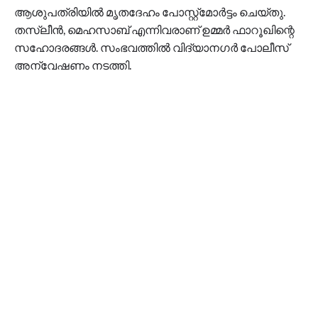
ആശുപത്രിയിൽ മൃതദേഹം പോസ്റ്റ്മോർട്ടം ചെയ്തു‌.
തസ്ലീൻ, മെഹസാബ് എന്നിവരാണ് ഉമ്മർ ഫാറൂഖിന്റെ
സഹോദരങ്ങൾ. സംഭവത്തിൽ വിദ്യാനഗർ പോലീസ്
അന്വേഷണം നടത്തി.