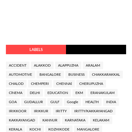
LABELS
ACCIDENT
ALAKKOD
ALAPPUZHA
ARALAM
AUTOMOTIVE
BANGALORE
BUSINESS
CHAKKARAKKAL
CHALOD
CHEMPERI
CHENNAl
CHERUPUZHA
ClNEMA
DELHI
EDUCATION
EKM
ERANAKULAM
GOA
GUDALLUR
GULF
Google
HEALTH
INDIA
IRIKKOOR
IRIKKUR
IRITTY
IRITTY/KAKKAYANGAD
KAKKAYANGAD
KANNUR
KARNATAKA
KELAKAM
KERALA
KOCHI
KOZHIKODE
MANGALORE