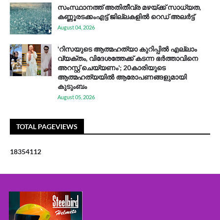
സം​സ്ഥാ​ന​ത്ത് അ​തി​തീ​വ്ര മ​ഴ​യ്ക്ക് സാ​ധ്യ​ത,
കണ്ണൂരടക്കംഎ​ട്ട് ജി​ല്ല​ക​ളി​ൽ റെ​ഡ് അ​ലർ​ട്ട്
August 04, 2026
'റിസയുടെ ആത്മഹത്യാ കുറിപ്പിൽ എല്ലാം
വ്യക്തം, വിദേശത്തേക്ക് കടന്ന ഭർത്താവിനെ
അറസ്റ്റ് ചെയ്യണം'; 20കാരിയുടെ
ആത്മഹത്യയിൽ ആരോപണങ്ങളുമായി
കുടുംബം
August 05, 2026
TOTAL PAGEVIEWS
1
8
3
5
4
1
1
2