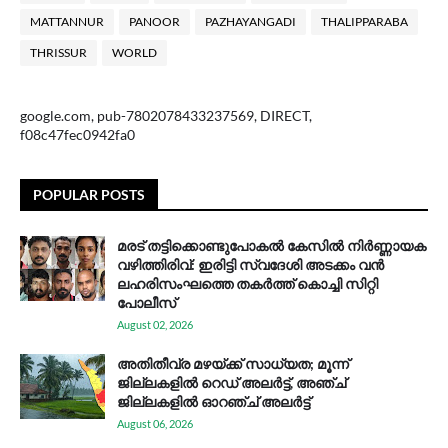
MATTANNUR
PANOOR
PAZHAYANGADI
THALIPPARABA
THRISSUR
WORLD
google.com, pub-7802078433237569, DIRECT,
f08c47fec0942fa0
POPULAR POSTS
മരട് തട്ടിക്കൊണ്ടുപോകൽ കേസിൽ നിർണ്ണായക
വഴിത്തിരിവ്: ഇരിട്ടി സ്വദേശി അടക്കം വൻ
ലഹരിസംഘത്തെ തകർത്ത് കൊച്ചി സിറ്റി
പോലീസ്
August 02, 2026
അതിതീവ്ര മഴയ്ക്ക് സാധ്യത; മൂന്ന്
ജില്ലകളിൽ റെഡ് അലർട്ട്, അഞ്ച്
ജില്ലകളിൽ ഓറഞ്ച് അലർട്ട്
August 06, 2026