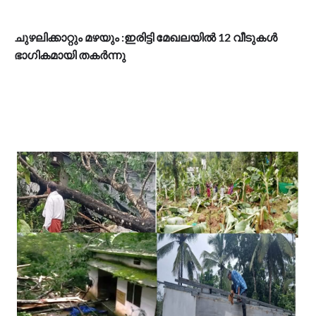
ചുഴലിക്കാറ്റും മഴയും :ഇരിട്ടി മേഖലയിൽ 12 വീടുകൾ
ഭാഗികമായി തകർന്നു