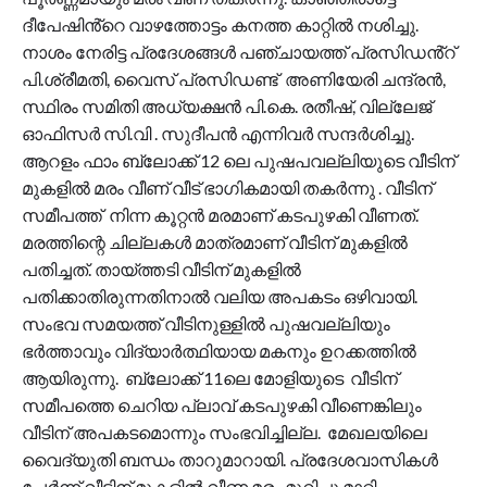
ദീപേഷിൻ്റെ വാഴത്തോട്ടം കനത്ത കാറ്റിൽ നശിച്ചു.
നാശം നേരിട്ട പ്രദേശങ്ങൾ പഞ്ചായത്ത് പ്രസിഡൻ്റ്
പി.ശ്രീമതി, വൈസ് പ്രസിഡണ്ട് അണിയേരി ചന്ദ്രൻ,
സ്ഥിരം സമിതി അധ്യക്ഷൻ പി.കെ. രതീഷ്, വില്ലേജ്
ഓഫിസർ സി.വി . സുദീപൻ എന്നിവർ സന്ദർശിച്ചു.
ആറളം ഫാം ബ്ലോക്ക് 12 ലെ പുഷപവല്ലിയുടെ വീടിന്
മുകളിൽ മരം വീണ് വീട് ഭാഗികമായി തകർന്നു . വീടിന്
സമീപത്ത് നിന്ന കൂറ്റൻ മരമാണ് കടപുഴകി വീണത്.
മരത്തിന്റെ ചില്ലകൾ മാത്രമാണ് വീടിന് മുകളിൽ
പതിച്ചത്. തായ്ത്തടി വീടിന് മുകളിൽ
പതിക്കാതിരുന്നതിനാൽ വലിയ അപകടം ഒഴിവായി.
സംഭവ സമയത്ത് വീടിനുള്ളിൽ പുഷവല്ലിയും
ഭർത്താവും വിദ്യാർത്ഥിയായ മകനും ഉറക്കത്തിൽ
ആയിരുന്നു. ബ്ലോക്ക് 11ലെ മോളിയുടെ വീടിന്
സമീപത്തെ ചെറിയ പ്ലാവ് കടപുഴകി വീണെങ്കിലും
വീടിന് അപകടമൊന്നും സംഭവിച്ചില്ല. മേഖലയിലെ
വൈദ്യുതി ബന്ധം താറുമാറായി. പ്രദേശവാസികൾ
ചേർന്ന് വീടിന് മുകളിൽ വീണ മരം മുറിച്ചു മാറ്റി.