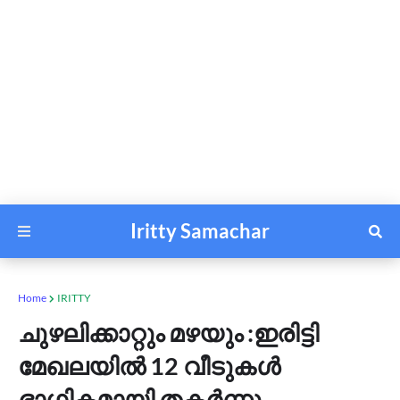
Iritty Samachar
Home
IRITTY
ചുഴലിക്കാറ്റും മഴയും :ഇരിട്ടി
മേഖലയിൽ 12 വീടുകൾ
ഭാഗികമായി തകർന്നു