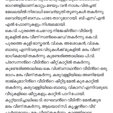
ഭാഗങ്ങളിലാണ് കാറ്റും മഴയും വൻ നാശം വിതച്ചത്.
മേഖലയിൽ നിരവധി വൈദ്യുതി തൂണുകൾ തകർന്നു.
വൈദ്യുതി ബന്ധം പാടേ താറുമാറായി. ബി എസ് എൻ
എൽ ഫോണുകളും നിശ്ചലമായി.
കെ.വി. പുരത്തെ ചെറോട്ട നിജേഷിൻ്റെ വീടിന്റെ
മുകളിൽ മരം വീണ് സൺഷൈഡ് തകർന്നു. കെ.വി.
പുരത്തെ കൂളി ഭാസ്കരൻ, വി.കെ. അശോകൻ, വി.കെ.
ബാബു എന്നിവരുടെ വിടുകൾക്ക് മുകളിൽ മരം വീണ്
ഭാഗികമായി തകർന്നു. കുണ്ടേരിഞ്ഞാലിലെ പി.വി.
പ്രസന്നൻ്റെ വീടിൻ്റെ ഷീറ്റ് കാറ്റിൽ തകർന്നു.
കുണ്ടേരിഞ്ഞാലിലെ കെ. വിശ്വനാഥൻ്റെ വീടിൻ്റെ ഒരു
ഭാഗം മരം വീണ് തകർന്നു. കരുവള്ളിയിലെ അണിയേരി
രാജ്കുമാറിൻ്റെ വീടിൻ്റെ ഷീറ്റിട്ട മേൽ കുര കാറ്റിൽ
തകർന്നു. കരുവള്ളിയിലെ ബാബു, വികാസ് എന്നിവരുടെ
വീടുകളിലെ ഷീറ്റുകളും കാറ്റിൻ പാറി പോയി.
കുറ്റ്യാടിച്ചാലിലെ ടി. രാഘവൻ്റെ വീടിൻ്റ മേൽക്കൂര
മരം വീണ് തകർന്നു. ആലയാട് സി. കൃഷ്ണൻ്റെ വീട്
പൂർണ്ണമായും മരം വീണ് തകർന്നു. കാഞ്ഞിരാട്ടെ