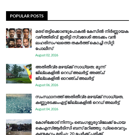
POPULAR POSTS
മരട് തട്ടിക്കൊണ്ടുപോകൽ കേസിൽ നിർണ്ണായക
വഴിത്തിരിവ്: ഇരിട്ടി സ്വദേശി അടക്കം വൻ
ലഹരിസംഘത്തെ തകർത്ത് കൊച്ചി സിറ്റി
പോലീസ്
August 02, 2026
അതിതീവ്ര മഴയ്ക്ക് സാധ്യത; മൂന്ന്
ജില്ലകളിൽ റെഡ് അലർട്ട്, അഞ്ച്
ജില്ലകളിൽ ഓറഞ്ച് അലർട്ട്
August 06, 2026
സം​സ്ഥാ​ന​ത്ത് അ​തി​തീ​വ്ര മ​ഴ​യ്ക്ക് സാ​ധ്യ​ത,
കണ്ണൂരടക്കംഎ​ട്ട് ജി​ല്ല​ക​ളി​ൽ റെ​ഡ് അ​ലർ​ട്ട്
August 04, 2026
കോഴിക്കോട് നിന്നും ബെംഗളൂരുവിലേക്ക് പോയ
കെഎസ്ആര്‍ടിസി ബസ് മറിഞ്ഞു; ഡ്രൈവറും
കണ്ടക്ടറും മരിച്ചു: 20 പേര്‍ക്ക് പരിക്ക്