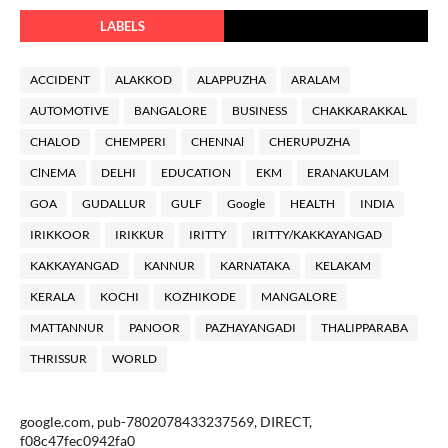
LABELS
ACCIDENT
ALAKKOD
ALAPPUZHA
ARALAM
AUTOMOTIVE
BANGALORE
BUSINESS
CHAKKARAKKAL
CHALOD
CHEMPERI
CHENNAl
CHERUPUZHA
ClNEMA
DELHI
EDUCATION
EKM
ERANAKULAM
GOA
GUDALLUR
GULF
Google
HEALTH
INDIA
IRIKKOOR
IRIKKUR
IRITTY
IRITTY/KAKKAYANGAD
KAKKAYANGAD
KANNUR
KARNATAKA
KELAKAM
KERALA
KOCHI
KOZHIKODE
MANGALORE
MATTANNUR
PANOOR
PAZHAYANGADI
THALIPPARABA
THRISSUR
WORLD
google.com, pub-7802078433237569, DIRECT,
f08c47fec0942fa0