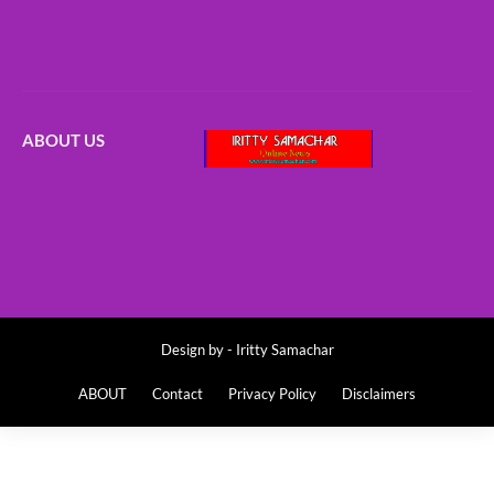
ABOUT US
Design by -
Iritty Samachar
ABOUT
Contact
Privacy Policy
Disclaimers