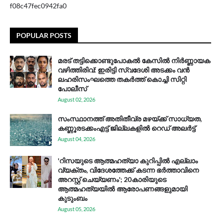
f08c47fec0942fa0
POPULAR POSTS
മരട് തട്ടിക്കൊണ്ടുപോകൽ കേസിൽ നിർണ്ണായക
വഴിത്തിരിവ്: ഇരിട്ടി സ്വദേശി അടക്കം വൻ
ലഹരിസംഘത്തെ തകർത്ത് കൊച്ചി സിറ്റി
പോലീസ്
August 02, 2026
സം​സ്ഥാ​ന​ത്ത് അ​തി​തീ​വ്ര മ​ഴ​യ്ക്ക് സാ​ധ്യ​ത,
കണ്ണൂരടക്കംഎ​ട്ട് ജി​ല്ല​ക​ളി​ൽ റെ​ഡ് അ​ലർ​ട്ട്
August 04, 2026
'റിസയുടെ ആത്മഹത്യാ കുറിപ്പിൽ എല്ലാം
വ്യക്തം, വിദേശത്തേക്ക് കടന്ന ഭർത്താവിനെ
അറസ്റ്റ് ചെയ്യണം'; 20കാരിയുടെ
ആത്മഹത്യയിൽ ആരോപണങ്ങളുമായി
കുടുംബം
August 05, 2026