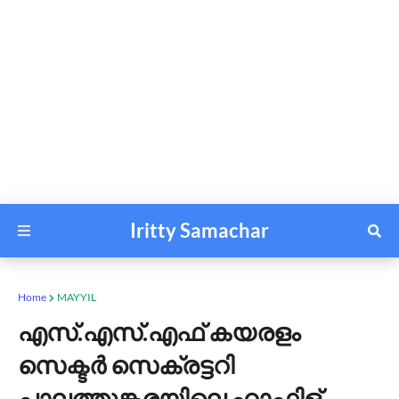
Iritty Samachar
Home
MAYYIL
എസ്.എസ്.എഫ് കയരളം
സെക്ടർ സെക്രട്ടറി
പാലത്തുങ്കരയിലെ ഹാഫിള്