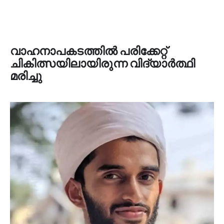
വാഹനാപകടത്തിൽ പരിക്കേറ്റ്
ചികിത്സയിലായിരുന്ന വിദ്യാർത്ഥി
മരിച്ചു