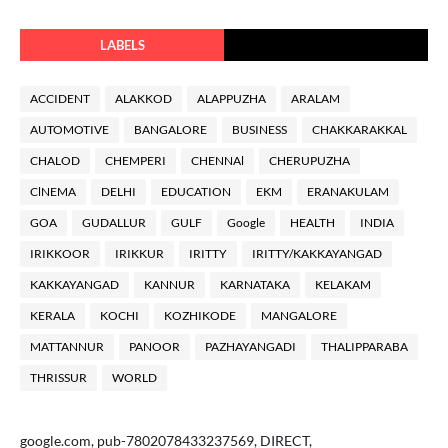
LABELS
ACCIDENT
ALAKKOD
ALAPPUZHA
ARALAM
AUTOMOTIVE
BANGALORE
BUSINESS
CHAKKARAKKAL
CHALOD
CHEMPERI
CHENNAl
CHERUPUZHA
ClNEMA
DELHI
EDUCATION
EKM
ERANAKULAM
GOA
GUDALLUR
GULF
Google
HEALTH
INDIA
IRIKKOOR
IRIKKUR
IRITTY
IRITTY/KAKKAYANGAD
KAKKAYANGAD
KANNUR
KARNATAKA
KELAKAM
KERALA
KOCHI
KOZHIKODE
MANGALORE
MATTANNUR
PANOOR
PAZHAYANGADI
THALIPPARABA
THRISSUR
WORLD
google.com, pub-7802078433237569, DIRECT,