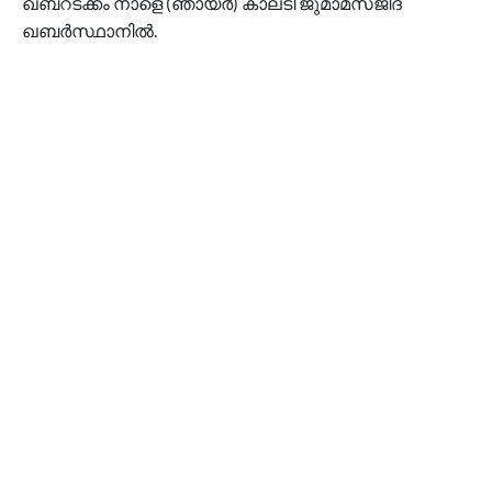
ഖബറടക്കം നാളെ (ഞായർ) കാലടി ജുമാമസ്‌ജിദ്
ഖബർസ്ഥാനിൽ.