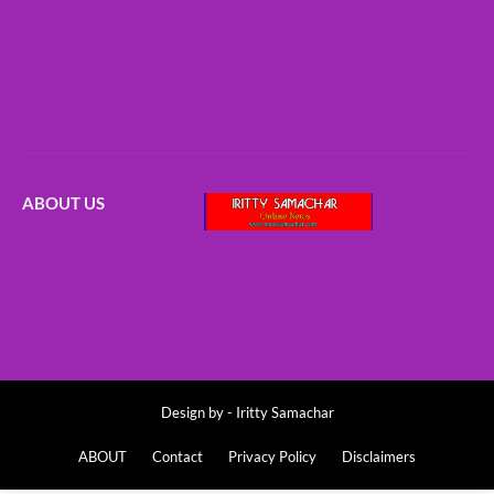
ABOUT US
Design by -
Iritty Samachar
ABOUT
Contact
Privacy Policy
Disclaimers