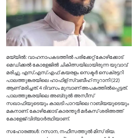
മയ്യിൽ: വാഹനാപകടത്തിൽ പരിക്കേറ്റ് കോഴിക്കോട്
മെഡിക്കൽ കോളേജിൽ ചികിത്സയിലായിരുന്ന യുവാവ്
മരിച്ചു. എസ്.എസ്.എഫ് കയരളം സെക്ടർ സെക്രട്ടറി
പാലത്തുങ്കരയിലെ ഹാഫിള് സ്വബീഹ് നൂറാനി (22)
ആണ് മരിച്ചത്. 4 ദിവസം മുമ്പാണ് അപകത്തിൽപ്പെട്ടത്.
പാലത്തുങ്കരയിലെ അബ്‌ദുൽ അസീസ്
സഖാഫിയുടെയും കാലടി പാറയിലെ റാബിയയുടെയും
മകനാണ്. കോഴിക്കോട് കാരന്തൂർ മർകസ് ശരിഅത്ത്
കോളേജ് വിദ്യാർത്ഥിയാണ്.
സഹോരങ്ങൾ: റസാന, നഫീസത്തുൽ മിസ് രിയ.