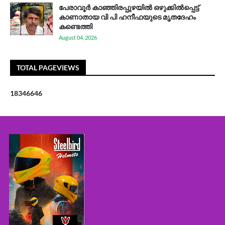
പേരാവൂർ കാഞ്ഞിരപ്പുഴയിൽ ഒഴുക്കിൽപ്പെട്ട്
കാണാതായ വി പി ഹനീഫയുടെ മൃതദേഹം
കണ്ടെത്തി
August 04, 2026
TOTAL PAGEVIEWS
1
8
3
4
6
6
4
6