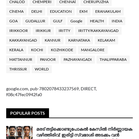
CHALOD
CHEMPERI
CHENNAl
CHERUPUZHA
ClNEMA
DELHI
EDUCATION
EKM
ERANAKULAM
GOA
GUDALLUR
GULF
Google
HEALTH
INDIA
IRIKKOOR
IRIKKUR
IRITTY
IRITTY/KAKKAYANGAD
KAKKAYANGAD
KANNUR
KARNATAKA
KELAKAM
KERALA
KOCHI
KOZHIKODE
MANGALORE
MATTANNUR
PANOOR
PAZHAYANGADI
THALIPPARABA
THRISSUR
WORLD
google.com, pub-7802078433237569, DIRECT,
f08c47fec0942fa0
POPULAR POSTS
മരട് തട്ടിക്കൊണ്ടുപോകൽ കേസിൽ നിർണ്ണായക
വഴിത്തിരിവ്: ഇരിട്ടി സ്വദേശി അടക്കം വൻ