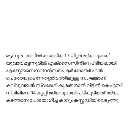
മട്ടന്നൂർ : കാറിൽ കടത്തിയ 17 ലിറ്റർ മദ്യവുമായി
യുവാവ് മട്ടന്നൂരിൽ എക്സൈസിൻ്റെ പിടിയിലായി.
എക്സ്ക്സൈസ് ഇൻസ്പെക്ടർ ലോതർ എൽ
പെരേരയുടെ നേതൃത്വത്തിലുള്ള സംഘമാണ്
കല്ലുവയൽ സ്വദേശി കുരക്കനാൽ വീട്ടിൽ കെ എസ്
നിഖിലിനെ 34 കുപ്പി മദ്യവുമായി പിടികൂടിയത്. മദ്യം
കടത്താനുപോയോഗിച്ച കാറും കസ്റ്റഡിയിലെടുത്തു.