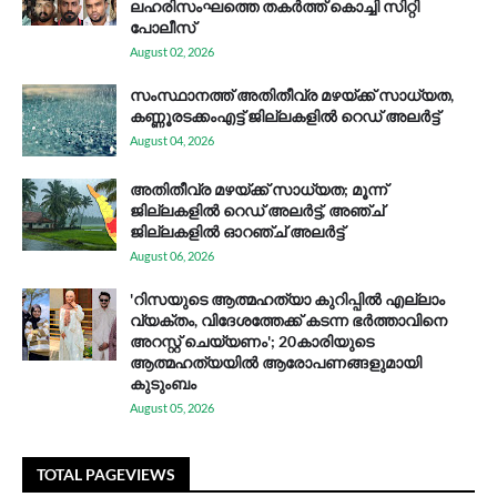
ലഹരിസംഘത്തെ തകർത്ത് കൊച്ചി സിറ്റി
പോലീസ്
August 02, 2026
സം​സ്ഥാ​ന​ത്ത് അ​തി​തീ​വ്ര മ​ഴ​യ്ക്ക് സാ​ധ്യ​ത,
കണ്ണൂരടക്കംഎ​ട്ട് ജി​ല്ല​ക​ളി​ൽ റെ​ഡ് അ​ലർ​ട്ട്
August 04, 2026
അതിതീവ്ര മഴയ്ക്ക് സാധ്യത; മൂന്ന്
ജില്ലകളിൽ റെഡ് അലർട്ട്, അഞ്ച്
ജില്ലകളിൽ ഓറഞ്ച് അലർട്ട്
August 06, 2026
'റിസയുടെ ആത്മഹത്യാ കുറിപ്പിൽ എല്ലാം
വ്യക്തം, വിദേശത്തേക്ക് കടന്ന ഭർത്താവിനെ
അറസ്റ്റ് ചെയ്യണം'; 20കാരിയുടെ
ആത്മഹത്യയിൽ ആരോപണങ്ങളുമായി
കുടുംബം
August 05, 2026
TOTAL PAGEVIEWS