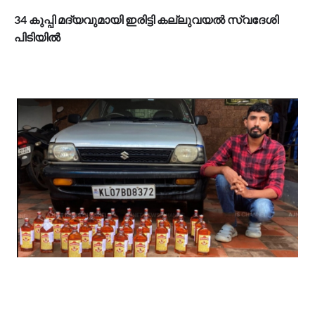
34 കുപ്പി മദ്യവുമായി ഇരിട്ടി കല്ലുവയൽ സ്വദേശി
പിടിയിൽ